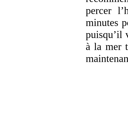
percer l’
minutes po
puisqu’il 
à la mer t
maintenan