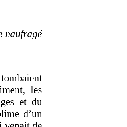
e naufragé
i tombaient
iment, les
ages et du
blime d’un
 venait de