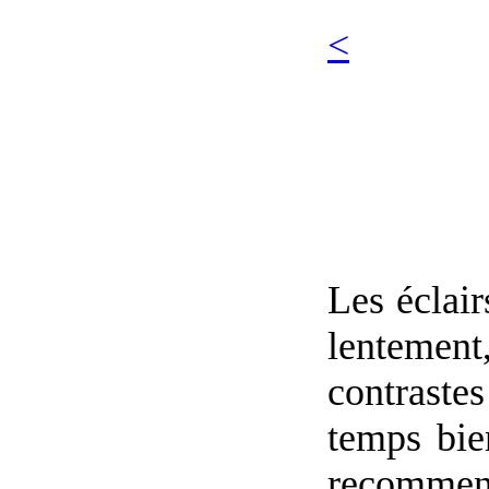
<
Les éclair
lentement
contraste
temps bie
recommenc