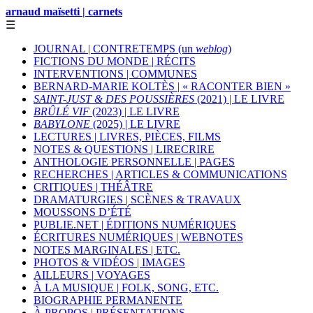
arnaud maïsetti | carnets
☰
JOURNAL | CONTRETEMPS (un
weblog
)
FICTIONS DU MONDE | RÉCITS
INTERVENTIONS | COMMUNES
BERNARD-MARIE KOLTÈS | « RACONTER BIEN »
SAINT-JUST & DES POUSSIÈRES
(2021) | LE LIVRE
BRÛLÉ VIF
(2023) | LE LIVRE
BABYLONE
(2025) | LE LIVRE
LECTURES | LIVRES, PIÈCES, FILMS
NOTES & QUESTIONS | LIRECRIRE
ANTHOLOGIE PERSONNELLE | PAGES
RECHERCHES | ARTICLES & COMMUNICATIONS
CRITIQUES | THÉÂTRE
DRAMATURGIES | SCÈNES & TRAVAUX
MOUSSONS D’ÉTÉ
PUBLIE.NET | ÉDITIONS NUMÉRIQUES
ÉCRITURES NUMÉRIQUES | WEBNOTES
NOTES MARGINALES | ETC.
PHOTOS & VIDÉOS | IMAGES
AILLEURS | VOYAGES
À LA MUSIQUE | FOLK, SONG, ETC.
BIOGRAPHIE PERMANENTE
À PROPOS | PRÉSENTATIONS