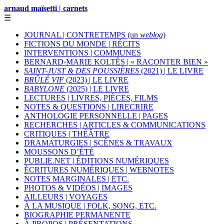
arnaud maïsetti | carnets
☰
JOURNAL | CONTRETEMPS (un
weblog
)
FICTIONS DU MONDE | RÉCITS
INTERVENTIONS | COMMUNES
BERNARD-MARIE KOLTÈS | « RACONTER BIEN »
SAINT-JUST & DES POUSSIÈRES
(2021) | LE LIVRE
BRÛLÉ VIF
(2023) | LE LIVRE
BABYLONE
(2025) | LE LIVRE
LECTURES | LIVRES, PIÈCES, FILMS
NOTES & QUESTIONS | LIRECRIRE
ANTHOLOGIE PERSONNELLE | PAGES
RECHERCHES | ARTICLES & COMMUNICATIONS
CRITIQUES | THÉÂTRE
DRAMATURGIES | SCÈNES & TRAVAUX
MOUSSONS D’ÉTÉ
PUBLIE.NET | ÉDITIONS NUMÉRIQUES
ÉCRITURES NUMÉRIQUES | WEBNOTES
NOTES MARGINALES | ETC.
PHOTOS & VIDÉOS | IMAGES
AILLEURS | VOYAGES
À LA MUSIQUE | FOLK, SONG, ETC.
BIOGRAPHIE PERMANENTE
À PROPOS | PRÉSENTATIONS