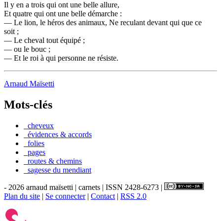
Il y en a trois qui ont une belle allure,
Et quatre qui ont une belle démarche :
— Le lion, le héros des animaux, Ne reculant devant qui que ce
soit ;
— Le cheval tout équipé ;
— ou le bouc ;
— Et le roi à qui personne ne résiste.
Arnaud Maïsetti
Mots-clés
_cheveux
_évidences & accords
_folies
_pages
_routes & chemins
_sagesse du mendiant
- 2026 arnaud maïsetti | carnets | ISSN 2428-6273 |
Plan du site
|
Se connecter
|
Contact
|
RSS 2.0