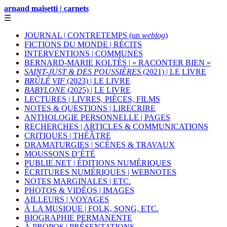
arnaud maïsetti | carnets
☰
JOURNAL | CONTRETEMPS (un
weblog
)
FICTIONS DU MONDE | RÉCITS
INTERVENTIONS | COMMUNES
BERNARD-MARIE KOLTÈS | « RACONTER BIEN »
SAINT-JUST & DES POUSSIÈRES
(2021) | LE LIVRE
BRÛLÉ VIF
(2023) | LE LIVRE
BABYLONE
(2025) | LE LIVRE
LECTURES | LIVRES, PIÈCES, FILMS
NOTES & QUESTIONS | LIRECRIRE
ANTHOLOGIE PERSONNELLE | PAGES
RECHERCHES | ARTICLES & COMMUNICATIONS
CRITIQUES | THÉÂTRE
DRAMATURGIES | SCÈNES & TRAVAUX
MOUSSONS D’ÉTÉ
PUBLIE.NET | ÉDITIONS NUMÉRIQUES
ÉCRITURES NUMÉRIQUES | WEBNOTES
NOTES MARGINALES | ETC.
PHOTOS & VIDÉOS | IMAGES
AILLEURS | VOYAGES
À LA MUSIQUE | FOLK, SONG, ETC.
BIOGRAPHIE PERMANENTE
À PROPOS | PRÉSENTATIONS