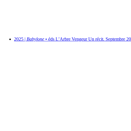
2025 |
Babylone
• éds L’Arbre Vengeur
Un récit. Septembre 2