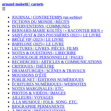
arnaud maïsetti | carnets
☰
JOURNAL | CONTRETEMPS (un
weblog
)
FICTIONS DU MONDE | RÉCITS
INTERVENTIONS | COMMUNES
BERNARD-MARIE KOLTÈS | « RACONTER BIEN »
SAINT-JUST & DES POUSSIÈRES
(2021) | LE LIVRE
BRÛLÉ VIF
(2023) | LE LIVRE
BABYLONE
(2025) | LE LIVRE
LECTURES | LIVRES, PIÈCES, FILMS
NOTES & QUESTIONS | LIRECRIRE
ANTHOLOGIE PERSONNELLE | PAGES
RECHERCHES | ARTICLES & COMMUNICATIONS
CRITIQUES | THÉÂTRE
DRAMATURGIES | SCÈNES & TRAVAUX
MOUSSONS D’ÉTÉ
PUBLIE.NET | ÉDITIONS NUMÉRIQUES
ÉCRITURES NUMÉRIQUES | WEBNOTES
NOTES MARGINALES | ETC.
PHOTOS & VIDÉOS | IMAGES
AILLEURS | VOYAGES
À LA MUSIQUE | FOLK, SONG, ETC.
BIOGRAPHIE PERMANENTE
À PROPOS | PRÉSENTATIONS