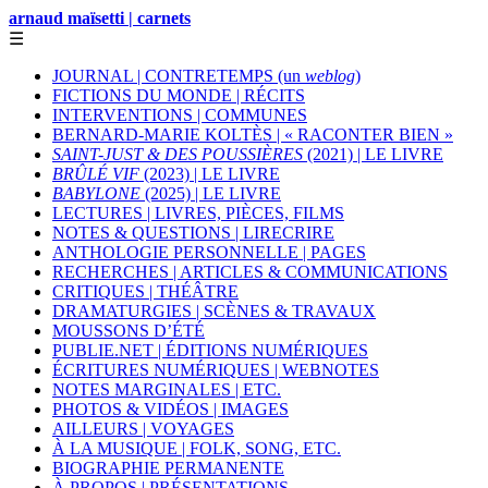
arnaud maïsetti | carnets
☰
JOURNAL | CONTRETEMPS (un
weblog
)
FICTIONS DU MONDE | RÉCITS
INTERVENTIONS | COMMUNES
BERNARD-MARIE KOLTÈS | « RACONTER BIEN »
SAINT-JUST & DES POUSSIÈRES
(2021) | LE LIVRE
BRÛLÉ VIF
(2023) | LE LIVRE
BABYLONE
(2025) | LE LIVRE
LECTURES | LIVRES, PIÈCES, FILMS
NOTES & QUESTIONS | LIRECRIRE
ANTHOLOGIE PERSONNELLE | PAGES
RECHERCHES | ARTICLES & COMMUNICATIONS
CRITIQUES | THÉÂTRE
DRAMATURGIES | SCÈNES & TRAVAUX
MOUSSONS D’ÉTÉ
PUBLIE.NET | ÉDITIONS NUMÉRIQUES
ÉCRITURES NUMÉRIQUES | WEBNOTES
NOTES MARGINALES | ETC.
PHOTOS & VIDÉOS | IMAGES
AILLEURS | VOYAGES
À LA MUSIQUE | FOLK, SONG, ETC.
BIOGRAPHIE PERMANENTE
À PROPOS | PRÉSENTATIONS