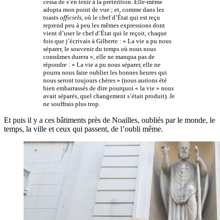
cessa de s’en tenir à la prétérition. Elle-même
adopta mon point de vue ; et, comme dans les
toasts
officiels
, où le chef d’État qui est reçu
reprend peu à peu les mêmes expressions dont
vient d’user le chef d’État qui le reçoit, chaque
fois que j’écrivais à Gilberte : « La vie a pu nous
séparer, le souvenir du temps où nous nous
connûmes durera », elle ne manqua pas de
répondre : « La vie a pu nous séparer, elle ne
pourra nous faire oublier les bonnes heures qui
nous seront toujours chères » (nous aurions été
bien embarrassés de dire pourquoi « la vie » nous
avait séparés, quel changement s’était produit). Je
ne souffrais plus trop.
Et puis il y a ces bâtiments près de Noailles, oubliés par le monde, le
temps, la ville et ceux qui passent, de l’oubli même.