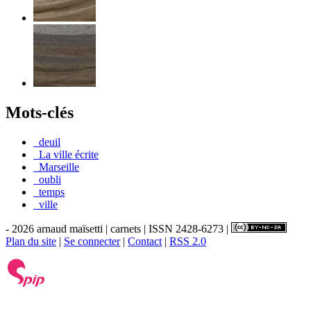
Mots-clés
_deuil
_La ville écrite
_Marseille
_oubli
_temps
_ville
- 2026 arnaud maïsetti | carnets | ISSN 2428-6273 |
Plan du site
|
Se connecter
|
Contact
|
RSS 2.0