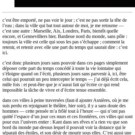
c’est être emporté, ne pas voir le jour ; c’est ne pas sortir la tête de
l’eau ; dans la ville qui bat tout autour de moi, je me retourne —
c’est une autre : Marseille, Aix, Londres, Paris, bientôt quelle
encore, et Gennevilliers hier, Banlieue nord du monde, sans pôle :
toujours la ville est celle qui sous les pas s’échappe ; comment la
retenir, et retenir avec elle une part du temps qui saurait dire : c’est
ici.
c’est donc plusieurs jours sans pouvoir dans ces pages simplement
déposer cette part du temps concédé à toute la vie lointaine qui
s’éloigne quand on l’écrit, plusieurs jours sans parvenir à, ici, être
celui qui pourrait un peu intercepter le temps — j’ai déjà écrit cela,
mille fois : et peut-être que je n’aurai fait qu’écrire ce qui rend
impossible la tâche de vivre et d’écrire tenue ensemble.
dans ces villes à peine traversées (faut-il ajouter Asnières, où je me
suis perdu en rejoignant le théâtre, hier soir), il y a sans doute des
hommes — cette pensée m’a frôlé tout à l’heure — qui n’ont pas
quitté l’espace d’un jour ces murs et ces frontières, ces villes qui sont
pour eux l’univers entier : Kant dans ses rêves n’a rien vu que son
bord du monde par-dessus lequel il pouvait voir la distance qui le
séparait des étoiles, et son désir de mourir sous elles. C’est aussi une