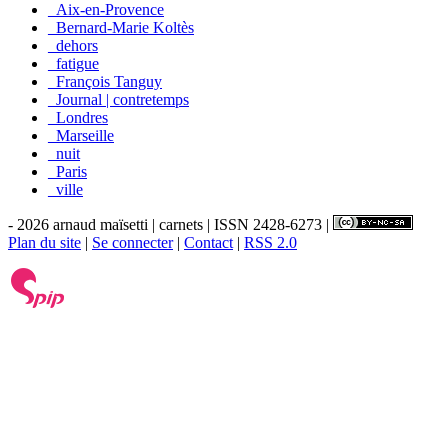
_Aix-en-Provence
_Bernard-Marie Koltès
_dehors
_fatigue
_François Tanguy
_Journal | contretemps
_Londres
_Marseille
_nuit
_Paris
_ville
- 2026 arnaud maïsetti | carnets | ISSN 2428-6273 |
Plan du site
|
Se connecter
|
Contact
|
RSS 2.0