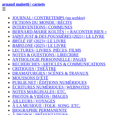
arnaud maïsetti | carnets
☰
JOURNAL | CONTRETEMPS (un
weblog
)
FICTIONS DU MONDE | RÉCITS
INTERVENTIONS | COMMUNES
BERNARD-MARIE KOLTÈS | « RACONTER BIEN »
SAINT-JUST & DES POUSSIÈRES
(2021) | LE LIVRE
BRÛLÉ VIF
(2023) | LE LIVRE
BABYLONE
(2025) | LE LIVRE
LECTURES | LIVRES, PIÈCES, FILMS
NOTES & QUESTIONS | LIRECRIRE
ANTHOLOGIE PERSONNELLE | PAGES
RECHERCHES | ARTICLES & COMMUNICATIONS
CRITIQUES | THÉÂTRE
DRAMATURGIES | SCÈNES & TRAVAUX
MOUSSONS D’ÉTÉ
PUBLIE.NET | ÉDITIONS NUMÉRIQUES
ÉCRITURES NUMÉRIQUES | WEBNOTES
NOTES MARGINALES | ETC.
PHOTOS & VIDÉOS | IMAGES
AILLEURS | VOYAGES
À LA MUSIQUE | FOLK, SONG, ETC.
BIOGRAPHIE PERMANENTE
À PROPOS | PRÉSENTATIONS