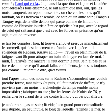
vous ?
;
l’ami qui est là,
, à qui aussi la question et la joie et la colère
sont adressées tous ensemble, le sait autant que moi, oui, que les
mots manquent, on répond ensemble, on cherche les mots qu’il
faudrait, on les trouvera ensemble, ce soir, ou un autre soir ; François
Tanguy regarde la ville dehors qui passe comme de la nuit, ou
comme de l’histoire lourde d’être ce qu’elle n’est pas, avec le regard
de celui qui sait aussi que c’est avec les forces en présence qu’on
agit, et qu’on traverse.
je fais les comptes : hier, lit trouvé à 2h30 et presque immédiatement
le sommeil, qui s’est lentement confondu avec la pièce — la
splendeur du Radeau,
passim
ad lib — ; réveil en plein milieu de la
fatigue avant 8h pour attraper un train où le type en face de moi, à
midi, à l’arrivée, me lancera : il faut dormir la nuit. Je n’ai pas eu la
force de lui dire ce qu’il aurait fallu, et d’ailleurs, je ne sais toujours
pas comme il faudrait le dire,
quel fouillis.
tout l’après-midi, des notes sur le Radeau s’accumulent sans vouloir
prendre forme, tant mieux (et puis, s’il faut parler de théâtre, je n’y
parviens pas : au moins, l’archéologie du temps semble moins
impossible) ; fabriquer un site ; lire les lettres de Koltès de 76, y
rechercher le sursaut de la vie contre la mort, qui partout affleure.
je ne dormirai pas ce soir ; lit vide, bien grand pour cette solitude un
peu stupide, un peu inutile, le long de laquelle j’attends ; la mer, le