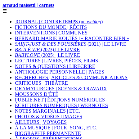
arnaud maïsetti | carnets
☰
JOURNAL | CONTRETEMPS (un
weblog
)
FICTIONS DU MONDE | RÉCITS
INTERVENTIONS | COMMUNES
BERNARD-MARIE KOLTÈS | « RACONTER BIEN »
SAINT-JUST & DES POUSSIÈRES
(2021) | LE LIVRE
BRÛLÉ VIF
(2023) | LE LIVRE
BABYLONE
(2025) | LE LIVRE
LECTURES | LIVRES, PIÈCES, FILMS
NOTES & QUESTIONS | LIRECRIRE
ANTHOLOGIE PERSONNELLE | PAGES
RECHERCHES | ARTICLES & COMMUNICATIONS
CRITIQUES | THÉÂTRE
DRAMATURGIES | SCÈNES & TRAVAUX
MOUSSONS D’ÉTÉ
PUBLIE.NET | ÉDITIONS NUMÉRIQUES
ÉCRITURES NUMÉRIQUES | WEBNOTES
NOTES MARGINALES | ETC.
PHOTOS & VIDÉOS | IMAGES
AILLEURS | VOYAGES
À LA MUSIQUE | FOLK, SONG, ETC.
BIOGRAPHIE PERMANENTE
À PROPOS | PRÉSENTATIONS