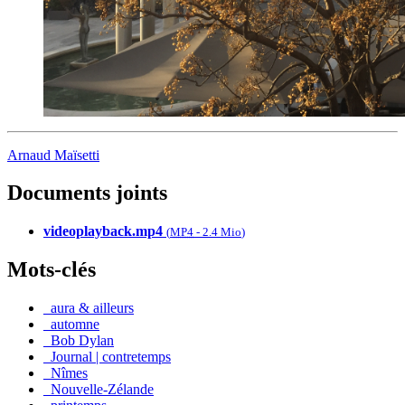
Arnaud Maïsetti
Documents joints
videoplayback.mp4
(
MP4
-
2.4 Mio
)
Mots-clés
_aura & ailleurs
_automne
_Bob Dylan
_Journal | contretemps
_Nîmes
_Nouvelle-Zélande