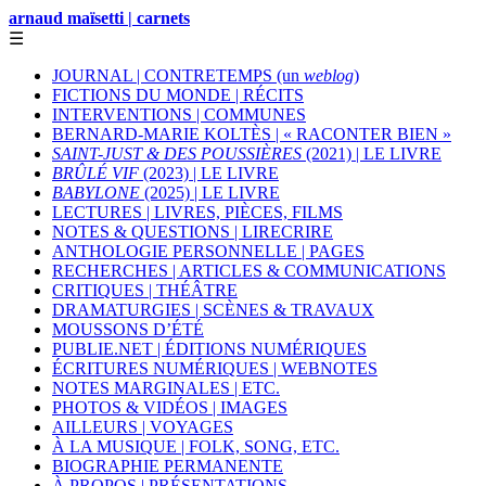
arnaud maïsetti | carnets
☰
JOURNAL | CONTRETEMPS (un
weblog
)
FICTIONS DU MONDE | RÉCITS
INTERVENTIONS | COMMUNES
BERNARD-MARIE KOLTÈS | « RACONTER BIEN »
SAINT-JUST & DES POUSSIÈRES
(2021) | LE LIVRE
BRÛLÉ VIF
(2023) | LE LIVRE
BABYLONE
(2025) | LE LIVRE
LECTURES | LIVRES, PIÈCES, FILMS
NOTES & QUESTIONS | LIRECRIRE
ANTHOLOGIE PERSONNELLE | PAGES
RECHERCHES | ARTICLES & COMMUNICATIONS
CRITIQUES | THÉÂTRE
DRAMATURGIES | SCÈNES & TRAVAUX
MOUSSONS D’ÉTÉ
PUBLIE.NET | ÉDITIONS NUMÉRIQUES
ÉCRITURES NUMÉRIQUES | WEBNOTES
NOTES MARGINALES | ETC.
PHOTOS & VIDÉOS | IMAGES
AILLEURS | VOYAGES
À LA MUSIQUE | FOLK, SONG, ETC.
BIOGRAPHIE PERMANENTE
À PROPOS | PRÉSENTATIONS