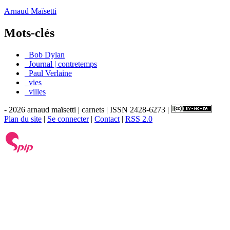
Arnaud Maïsetti
Mots-clés
_Bob Dylan
_Journal | contretemps
_Paul Verlaine
_vies
_villes
- 2026 arnaud maïsetti | carnets | ISSN 2428-6273 |
Plan du site
|
Se connecter
|
Contact
|
RSS 2.0