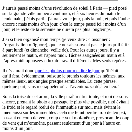
J’aurais passé moins d’une révolution de soleil à Paris — pied posé
sur la grande ville un peu avant midi, et à six heures du matin le
lendemain, j’étais parti : j’aurais vu le jour, puis la nuit, et puis l’aube
encore : mais moins d’un jour, c’est le temps passé ici : moins d’un
jour, et le reste de la semaine ne durera pas plus longtemps.
J’ai si bien organisé mon temps (je veux dire : cloisonner :
l’organisation m’ignore), que je ne sais souvent pas le jour qu’il fait :
à part lundi (et dimanche, veille de). Pour les autres jours, il y a
seulement le matin, et l’après-midi. Tâches assignées au matin et à
l’après-midi opposées : flux de travail différents. Mes seuls repères.
Il n’y aurait donc
que les photos pour me dire le jour
qu’il était :
qu’il fera, évidemment, puisque je prends toujours les mêmes, aux
mêmes lieux, aux angles presque semblables. Lu cette phrase,
quelque part, sans me rappeler où : ’l’avenir
aura
déjà eu lieu.’
Sous la toise de cet arbre, la ville paraît rentrer toute, et moi dessous
encore, prenant la photo au passage le plus vite possible, moi évitant
le froid et le regard (celui de l’immeuble sur moi, mais évitant le
mien aussi sur les immeubles : cela me ferait perdre trop de temps),
passant en coup de vent, coup de vent moi-même, provocant le coup
de vent qui m’emmène, passant seulement d’un jour à l’autre en
moins d’un jour.