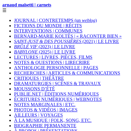
arnaud maïsetti | carnets
☰
JOURNAL | CONTRETEMPS (un
weblog
)
FICTIONS DU MONDE | RÉCITS
INTERVENTIONS | COMMUNES
BERNARD-MARIE KOLTÈS | « RACONTER BIEN »
SAINT-JUST & DES POUSSIÈRES
(2021) | LE LIVRE
BRÛLÉ VIF
(2023) | LE LIVRE
BABYLONE
(2025) | LE LIVRE
LECTURES | LIVRES, PIÈCES, FILMS
NOTES & QUESTIONS | LIRECRIRE
ANTHOLOGIE PERSONNELLE | PAGES
RECHERCHES | ARTICLES & COMMUNICATIONS
CRITIQUES | THÉÂTRE
DRAMATURGIES | SCÈNES & TRAVAUX
MOUSSONS D’ÉTÉ
PUBLIE.NET | ÉDITIONS NUMÉRIQUES
ÉCRITURES NUMÉRIQUES | WEBNOTES
NOTES MARGINALES | ETC.
PHOTOS & VIDÉOS | IMAGES
AILLEURS | VOYAGES
À LA MUSIQUE | FOLK, SONG, ETC.
BIOGRAPHIE PERMANENTE
À PROPOS | PRÉSENTATIONS