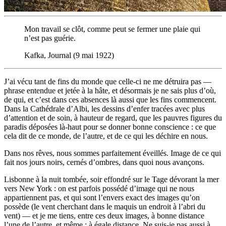
Mon travail se clôt, comme peut se fermer une plaie qui
n’est pas guérie.
Kafka, Journal (9 mai 1922)
J’ai vécu tant de fins du monde que celle-ci ne me détruira pas —
phrase entendue et jetée à la hâte, et désormais je ne sais plus d’où,
de qui, et c’est dans ces absences là aussi que les fins commencent.
Dans la Cathédrale d’Albi, les dessins d’enfer tracées avec plus
d’attention et de soin, à hauteur de regard, que les pauvres figures du
paradis déposées là-haut pour se donner bonne conscience : ce que
cela dit de ce monde, de l’autre, et de ce qui les déchire en nous.
Dans nos rêves, nous sommes parfaitement éveillés. Image de ce qui
fait nos jours noirs, cernés d’ombres, dans quoi nous avançons.
Lisbonne à la nuit tombée, soir effondré sur le Tage dévorant la mer
vers New York : on est parfois possédé d’image qui ne nous
appartiennent pas, et qui sont l’envers exact des images qu’on
possède (le vent cherchant dans le maquis un endroit à l’abri du
vent) — et je me tiens, entre ces deux images, à bonne distance
l’une de l’autre, et même : à égale distance. Ne suis-je pas aussi à