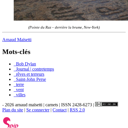
(Pointe du Raz – derrière la brume, New-York)
Arnaud Maïsetti
Mots-clés
_Bob Dylan
_Journal | contretemps
_rêves et terreurs
_Saint-John Perse
_terre
_vent
_villes
- 2026 arnaud maïsetti | carnets | ISSN 2428-6273 |
Plan du site
|
Se connecter
|
Contact
|
RSS 2.0