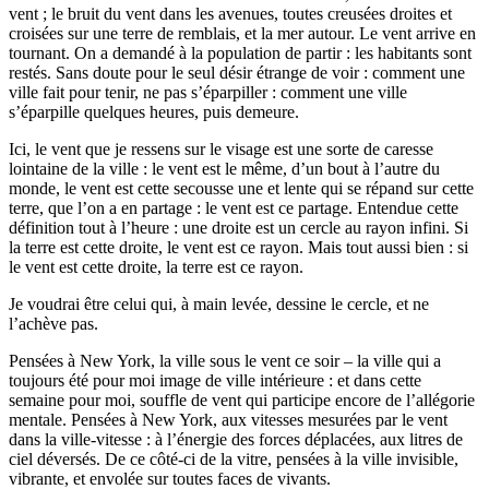
vent ; le bruit du vent dans les avenues, toutes creusées droites et
croisées sur une terre de remblais, et la mer autour. Le vent arrive en
tournant. On a demandé à la population de partir : les habitants sont
restés. Sans doute pour le seul désir étrange de voir : comment une
ville fait pour tenir, ne pas s’éparpiller : comment une ville
s’éparpille quelques heures, puis demeure.
Ici, le vent que je ressens sur le visage est une sorte de caresse
lointaine de la ville : le vent est le même, d’un bout à l’autre du
monde, le vent est cette secousse une et lente qui se répand sur cette
terre, que l’on a en partage : le vent est ce partage. Entendue cette
définition tout à l’heure : une droite est un cercle au rayon infini. Si
la terre est cette droite, le vent est ce rayon. Mais tout aussi bien : si
le vent est cette droite, la terre est ce rayon.
Je voudrai être celui qui, à main levée, dessine le cercle, et ne
l’achève pas.
Pensées à New York, la ville sous le vent ce soir – la ville qui a
toujours été pour moi image de ville intérieure : et dans cette
semaine pour moi, souffle de vent qui participe encore de l’allégorie
mentale. Pensées à New York, aux vitesses mesurées par le vent
dans la ville-vitesse : à l’énergie des forces déplacées, aux litres de
ciel déversés. De ce côté-ci de la vitre, pensées à la ville invisible,
vibrante, et envolée sur toutes faces de vivants.