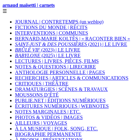
arnaud maïsetti | carnets
☰
JOURNAL | CONTRETEMPS (un
weblog
)
FICTIONS DU MONDE | RÉCITS
INTERVENTIONS | COMMUNES
BERNARD-MARIE KOLTÈS | « RACONTER BIEN »
SAINT-JUST & DES POUSSIÈRES
(2021) | LE LIVRE
BRÛLÉ VIF
(2023) | LE LIVRE
BABYLONE
(2025) | LE LIVRE
LECTURES | LIVRES, PIÈCES, FILMS
NOTES & QUESTIONS | LIRECRIRE
ANTHOLOGIE PERSONNELLE | PAGES
RECHERCHES | ARTICLES & COMMUNICATIONS
CRITIQUES | THÉÂTRE
DRAMATURGIES | SCÈNES & TRAVAUX
MOUSSONS D’ÉTÉ
PUBLIE.NET | ÉDITIONS NUMÉRIQUES
ÉCRITURES NUMÉRIQUES | WEBNOTES
NOTES MARGINALES | ETC.
PHOTOS & VIDÉOS | IMAGES
AILLEURS | VOYAGES
À LA MUSIQUE | FOLK, SONG, ETC.
BIOGRAPHIE PERMANENTE
À PROPOS | PRÉSENTATIONS