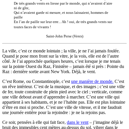
De très grands vents en liesse par le monde, qui n’avaient d’aire
ni de gîte,
Qui n’avaient garde ni mesure, et nous laissaient, hommes de
paille
En l’an de paille sur leur erre... Ah ! oui, de très grands vents sur
toutes faces de vivants !
Saint-John Perse (
Vents
)
La ville, c’est ce monde lointain ; la ville, je ne l’ai jamais foulée.
Quand je pose mon front sur la vitre, je la vois, elle est de l’autre
côté. Je l’ai approchée quelques heures, c’est lorsque je me tenais
sur la pointe Ouest du Raz, Finistère – jamais été si près : Pointe du
Raz : dernière sortie avant New York. Déjà, le vent.
C’est Rome, ou Constantinople, c’est
une manière de monde.
C’est
un rêve intérieur. C’est de la musique, et des images ; c’est une ville
de fer, toute construite de plein pied avec le ciel ; verticale, comme
une ville debout avant d’apprendre à marcher. C’est une ville qui
appartient à ses habitants, et je ne l’habite pas. Elle est plus lointaine
d’être en moi si proche. C’est une ville de vitesse, et il me faudrait
une journée entière pour la rejoindre : je ne la rejoins pas.
Ce soir, pensées à elle qui fait face,
dans le vent
– j’imagine déjà le
bruit des immeubles cent mètres au-dessus du sol, vibrer dans le