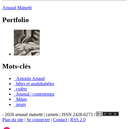
Arnaud Maïsetti
Portfolio
Mots-clés
_Antonin Artaud
_bêtes et analphabètes
_colère
_Journal | contretemps
_Milan
_peurs
- 2026 arnaud maïsetti | carnets | ISSN 2428-6273 |
Plan du site
|
Se connecter
|
Contact
|
RSS 2.0