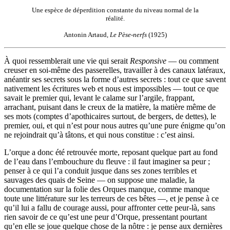
Une espèce de déperdition constante du niveau normal de la
réalité.
Antonin Artaud,
Le Pèse-nerfs
(1925)
À quoi ressemblerait une vie qui serait
Responsive
— ou comment
creuser en soi-même des passerelles, travailler à des canaux latéraux,
anéantir ses secrets sous la forme d’autres secrets : tout ce que savent
nativement les écritures web et nous est impossibles — tout ce que
savait le premier qui, levant le calame sur l’argile, frappant,
arrachant, puisant dans le creux de la matière, la matière même de
ses mots (comptes d’apothicaires surtout, de bergers, de dettes), le
premier, oui, et qui n’est pour nous autres qu’une pure énigme qu’on
ne rejoindrait qu’à tâtons, et qui nous constitue : c’est ainsi.
L’orque a donc été retrouvée morte, reposant quelque part au fond
de l’eau dans l’embouchure du fleuve : il faut imaginer sa peur ;
penser à ce qui l’a conduit jusque dans ses zones terribles et
sauvages des quais de Seine — on suppose une maladie, la
documentation sur la folie des Orques manque, comme manque
toute une littérature sur les terreurs de ces bêtes —, et je pense à ce
qu’il lui a fallu de courage aussi, pour affronter cette peur-là, sans
rien savoir de ce qu’est une peur d’Orque, pressentant pourtant
qu’en elle se joue quelque chose de la nôtre : je pense aux dernières