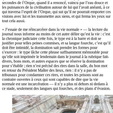
secondes de l’Orque, quand il a renoncé, vaincu par l’eau douce et
les puissances de la civilisation autour de lui qui l’avait anéanti, à ce
qui traversa l’esprit de l’Orque, qui sut qu’il ne pourrait emporter ces
visions avec lui et les transmettre aux siens, et qui ferma les yeux sur
tout cela aussi.
« J’essaie de me réincarcérer dans la vie normale » — la lecture du
journal nous informe au moins de cet autre délire qu’est la vie : c’est
la chronique judiciaire cette fois, le type est à la barre et doit se
justifier pour telles peines commises, et sa langue fourche, c’est qu’il
doit être intimidé, la domination sait prendre les formes pour
s’exercer : le type lâche cette phrase suffisamment mémorable pour
qu’elle soit imprimée le lendemain dans le journal à la rubrique fait-
divers, bons mots, et autres espaces que se réserve la domination
pour s’établir ; rien n’est précisé des rires dans la salle, du bon mot
en retour du Président Maître des lieux, rien : il n’y a pas de
tribunaux pour condamner ces rires, et toutes les prisons sont au
contraire ouvertes à ceux qui sont capables de dire que la vie
normale est une incarcération — il n’y a plus ni dehors ni dedans à
ce stade, seulement des langues qui fourches, et des plans d’évasion.