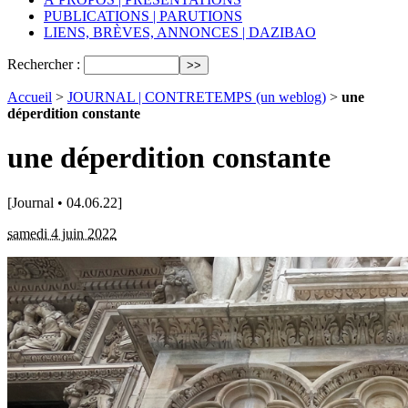
PUBLICATIONS | PARUTIONS
LIENS, BRÈVES, ANNONCES | DAZIBAO
Rechercher :
Accueil
>
JOURNAL | CONTRETEMPS (un weblog)
>
une
déperdition constante
une déperdition constante
[Journal • 04.06.22]
samedi 4 juin 2022