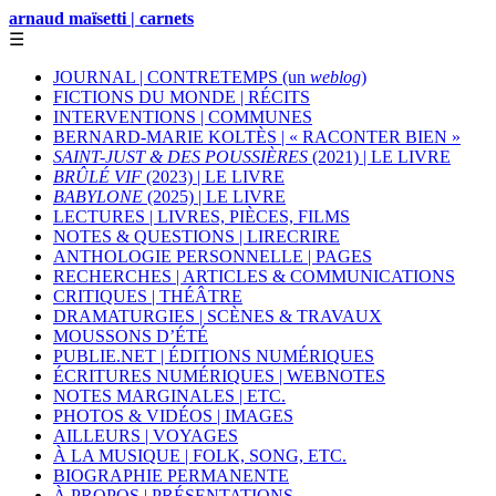
arnaud maïsetti | carnets
☰
JOURNAL | CONTRETEMPS (un
weblog
)
FICTIONS DU MONDE | RÉCITS
INTERVENTIONS | COMMUNES
BERNARD-MARIE KOLTÈS | « RACONTER BIEN »
SAINT-JUST & DES POUSSIÈRES
(2021) | LE LIVRE
BRÛLÉ VIF
(2023) | LE LIVRE
BABYLONE
(2025) | LE LIVRE
LECTURES | LIVRES, PIÈCES, FILMS
NOTES & QUESTIONS | LIRECRIRE
ANTHOLOGIE PERSONNELLE | PAGES
RECHERCHES | ARTICLES & COMMUNICATIONS
CRITIQUES | THÉÂTRE
DRAMATURGIES | SCÈNES & TRAVAUX
MOUSSONS D’ÉTÉ
PUBLIE.NET | ÉDITIONS NUMÉRIQUES
ÉCRITURES NUMÉRIQUES | WEBNOTES
NOTES MARGINALES | ETC.
PHOTOS & VIDÉOS | IMAGES
AILLEURS | VOYAGES
À LA MUSIQUE | FOLK, SONG, ETC.
BIOGRAPHIE PERMANENTE
À PROPOS | PRÉSENTATIONS