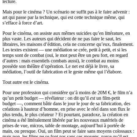
lecture.
Mais pour le cinéma ? Un scénario ne suffit pas à le faire advenir :
art qui passe par la technique, qui est cette technique même, qui
s’efface à force d’art.
Pour le cinéma, on assiste aux mêmes suicides qu’en littérature, en
plus vaste. Les auteurs qui décident de ne pas faire le saut, les
libraires, les maisons d’édition, cela ne concerne qu’eux, finalement.
Les textes existent — une médiation se crée, petit à petit, et si les
temps sont de combat (oui, le mot peut être un peu fort, en regard
d’autres : mais essentiels combats aussi), le combat au moins
possède son théâtre d’opération. Le net est déjà le livre, sa
médiation, l’outil de fabrication et le geste même qui l’élabore.
Tout autre est le cinéma.
Pour une profession qui considère qu’à moins de 20M €, le film n’a
qu’un petit budget — révélateur : on dit qu’il
est
un film-petit
budget —, comment bâtir dans le jour le jour de sa fabrication, des
créations à hauteur d’homme, en prise avec le réel dans son flux le
plus tendu, le plus créateur ? Et pourtant, paradoxe, la création en
cinéma a été littéralement libérée par les nouveaux matériels de
prises de vue, micros, table de montage, aujourd’hui à portée de
main, ou presque. Oui, un film peut se faire sans moyens colossaux :
mais non, les films ne se font pas sans ces moyens, parce qu’il est