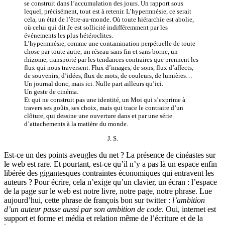
se construit dans l’accumulation des jours. Un rapport sous
lequel, précisément, tout est à retenir. L’hypermnésie, ce serait
cela, un état de l’être-au-monde. Où toute hiérarchie est abolie,
où celui qui dit Je est sollicité indifféremment par les
événements les plus hétéroclites.
L’hypermnésie, comme une contamination perpétuelle de toute
chose par toute autre, un réseau sans fin et sans borne, un
rhizome, transporté par les tendances contraires que prennent les
flux qui nous traversent. Flux d’images, de sons, flux d’affects,
de souvenirs, d’idées, flux de mots, de couleurs, de lumières…
Un journal donc, mais ici. Nulle part ailleurs qu’ici.
Un geste de cinéma.
Et qui ne construit pas une identité, un Moi qui s’exprime à
travers ses goûts, ses choix, mais qui trace le contraire d’un
clôture, qui dessine une ouverture dans et par une série
d’attachements à la matière du monde.
J. S.
Est-ce un des points aveugles du net ? La présence de cinéastes sur
le web est rare. Et pourtant, est-ce qu’il n’y a pas là un espace enfin
libérée des gigantesques contraintes économiques qui entravent les
auteurs ? Pour écrire, cela n’exige qu’un clavier, un écran : l’espace
de la page sur le web est notre livre, notre page, notre phrase. Lue
aujourd’hui, cette phrase de françois bon sur twitter :
l’ambition
d’un auteur passe aussi par son ambition de code
. Oui, internet est
support et forme et média et relation même de l’écriture et de la