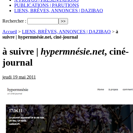
PUBLICATIONS | PARUTIONS
LIENS, BRÈVES, ANNONCES | DAZIBAO
Rechercher :
Accueil
>
LIENS, BRÈVES, ANNONCES | DAZIBAO
>
à
suivre | hypermnésie.net, ciné-journal
à suivre |
hypermnésie.net
, ciné-
journal
jeudi 19 mai 2011