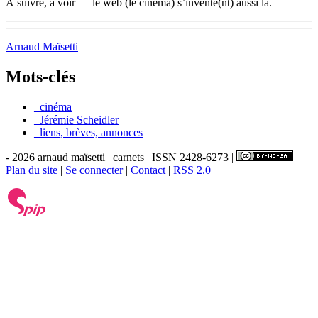
À suivre, à voir — le web (le cinéma) s’invente(nt) aussi là.
Arnaud Maïsetti
Mots-clés
_cinéma
_Jérémie Scheidler
_liens, brèves, annonces
- 2026 arnaud maïsetti | carnets | ISSN 2428-6273 |
Plan du site
|
Se connecter
|
Contact
|
RSS 2.0