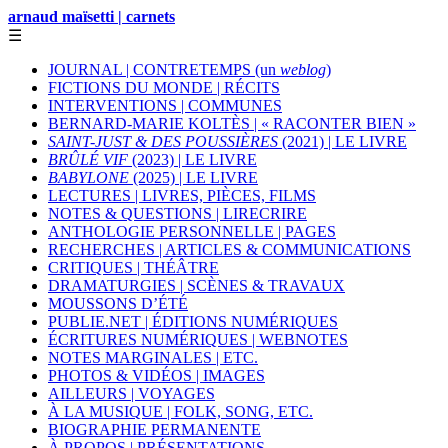
arnaud maïsetti | carnets
☰
JOURNAL | CONTRETEMPS (un
weblog
)
FICTIONS DU MONDE | RÉCITS
INTERVENTIONS | COMMUNES
BERNARD-MARIE KOLTÈS | « RACONTER BIEN »
SAINT-JUST & DES POUSSIÈRES
(2021) | LE LIVRE
BRÛLÉ VIF
(2023) | LE LIVRE
BABYLONE
(2025) | LE LIVRE
LECTURES | LIVRES, PIÈCES, FILMS
NOTES & QUESTIONS | LIRECRIRE
ANTHOLOGIE PERSONNELLE | PAGES
RECHERCHES | ARTICLES & COMMUNICATIONS
CRITIQUES | THÉÂTRE
DRAMATURGIES | SCÈNES & TRAVAUX
MOUSSONS D’ÉTÉ
PUBLIE.NET | ÉDITIONS NUMÉRIQUES
ÉCRITURES NUMÉRIQUES | WEBNOTES
NOTES MARGINALES | ETC.
PHOTOS & VIDÉOS | IMAGES
AILLEURS | VOYAGES
À LA MUSIQUE | FOLK, SONG, ETC.
BIOGRAPHIE PERMANENTE
À PROPOS | PRÉSENTATIONS