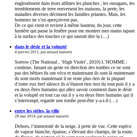
engloutissent dans leurs abîmes les planches ; les ouragans, les
tremblements de terre renversent les maisons, la perte, les
maladies diverses déciment les familles priantes. Mais, les
hommes ne s’en aperçoivent pas.
De ce qui vient et revient à même hauteur, du jour, cette
lumière qui passe la fenêtre pour me montrer mes mains tapant
à la surface des touches ce qui saurait dire la (…)
dans le désir et la volupté
4 janvier 2011, par arnaud maïsetti
Sorrow (The National , ’High Violet’, 2010) L’HOMME :
continue, faisant un geste en direction des tombes ce ne sont
pas des bêtises ils ont vécu et maintenant ils sont là maintenant
ils sont morts maintenant il ne reste plus rien de la plupart
d’entre eux bref silence ils n’étaient rien rien du tout puis il y a
eu deux êtres humains qui allez savoir comment dans le désir
et la volupté en tout cas oui il y a eu deux êtres humains qui il
s’interrompt, regarde une tombe peut-être y-a-t-il (…)
entre les stèles, la ville
28 mai 2014, par arnaud maïsetti
Dehors, l’immensité de la neige, à perte de vue. Cette espèce
de vapeur blanche, épaisse, s’élevant des champs, de la route,