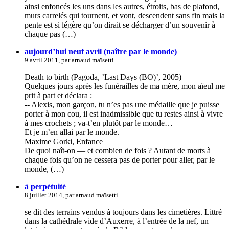
ainsi enfoncés les uns dans les autres, étroits, bas de plafond,
murs carrelés qui tournent, et vont, descendent sans fin mais la
pente est si légère qu’on dirait se décharger d’un souvenir à
chaque pas (…)
aujourd’hui neuf avril (naître par le monde)
9 avril 2011, par arnaud maïsetti
Death to birth (Pagoda, ’Last Days (BO)’, 2005)
Quelques jours après les funérailles de ma mère, mon aïeul me
prit à part et déclara :
-- Alexis, mon garçon, tu n’es pas une médaille que je puisse
porter à mon cou, il est inadmissible que tu restes ainsi à vivre
à mes crochets ; va-t’en plutôt par le monde…
Et je m’en allai par le monde.
Maxime Gorki, Enfance
De quoi naît-on — et combien de fois ? Autant de morts à
chaque fois qu’on ne cessera pas de porter pour aller, par le
monde, (…)
à perpétuité
8 juillet 2014, par arnaud maïsetti
se dit des terrains vendus à toujours dans les cimetières. Littré
dans la cathédrale vide d’Auxerre, à l’entrée de la nef, un