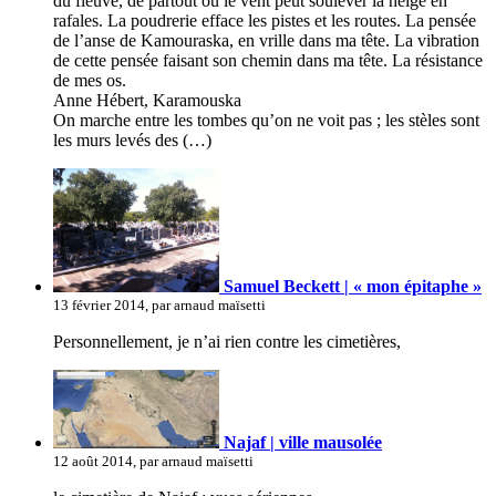
du fleuve, de partout où le vent peut soulever la neige en
rafales. La poudrerie efface les pistes et les routes. La pensée
de l’anse de Kamouraska, en vrille dans ma tête. La vibration
de cette pensée faisant son chemin dans ma tête. La résistance
de mes os.
Anne Hébert, Karamouska
On marche entre les tombes qu’on ne voit pas ; les stèles sont
les murs levés des (…)
Samuel Beckett | « mon épitaphe »
13 février 2014, par arnaud maïsetti
Personnellement, je n’ai rien contre les cimetières,
Najaf | ville mausolée
12 août 2014, par arnaud maïsetti