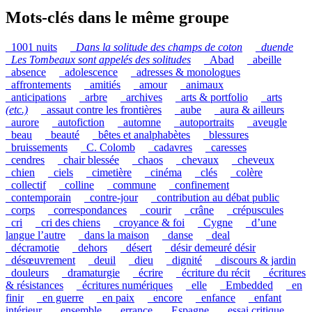
Mots-clés dans le même groupe
_1001 nuits
_
Dans la solitude des champs de coton
_
duende
_
Les Tombeaux sont appelés des solitudes
_Abad
_abeille
_absence
_adolescence
_adresses & monologues
_affrontements
_amitiés
_amour
_animaux
_anticipations
_arbre
_archives
_arts & portfolio
_arts
(etc.)
_assaut contre les frontières
_aube
_aura & ailleurs
_aurore
_autofiction
_automne
_autoportraits
_aveugle
_beau
_beauté
_bêtes et analphabètes
_blessures
_bruissements
_C. Colomb
_cadavres
_caresses
_cendres
_chair blessée
_chaos
_chevaux
_cheveux
_chien
_ciels
_cimetière
_cinéma
_clés
_colère
_collectif
_colline
_commune
_confinement
_contemporain
_contre-jour
_contribution au débat public
_corps
_correspondances
_courir
_crâne
_crépuscules
_cri
_cri des chiens
_croyance & foi
_Cygne
_d’une
langue l’autre
_dans la maison
_danse
_deal
_décramotie
_dehors
_désert
_désir demeuré désir
_désœuvrement
_deuil
_dieu
_dignité
_discours & jardin
_douleurs
_dramaturgie
_écrire
_écriture du récit
_écritures
& résistances
_écritures numériques
_elle
_Embedded
_en
finir
_en guerre
_en paix
_encore
_enfance
_enfant
intérieur
_ensemble
_errance
_Espagne
_essai critique