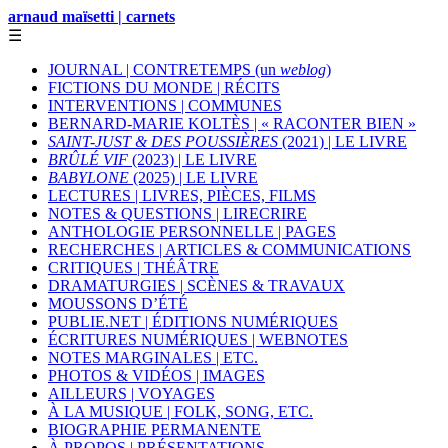
arnaud maïsetti | carnets
☰
JOURNAL | CONTRETEMPS (un
weblog
)
FICTIONS DU MONDE | RÉCITS
INTERVENTIONS | COMMUNES
BERNARD-MARIE KOLTÈS | « RACONTER BIEN »
SAINT-JUST & DES POUSSIÈRES
(2021) | LE LIVRE
BRÛLÉ VIF
(2023) | LE LIVRE
BABYLONE
(2025) | LE LIVRE
LECTURES | LIVRES, PIÈCES, FILMS
NOTES & QUESTIONS | LIRECRIRE
ANTHOLOGIE PERSONNELLE | PAGES
RECHERCHES | ARTICLES & COMMUNICATIONS
CRITIQUES | THÉÂTRE
DRAMATURGIES | SCÈNES & TRAVAUX
MOUSSONS D’ÉTÉ
PUBLIE.NET | ÉDITIONS NUMÉRIQUES
ÉCRITURES NUMÉRIQUES | WEBNOTES
NOTES MARGINALES | ETC.
PHOTOS & VIDÉOS | IMAGES
AILLEURS | VOYAGES
À LA MUSIQUE | FOLK, SONG, ETC.
BIOGRAPHIE PERMANENTE
À PROPOS | PRÉSENTATIONS