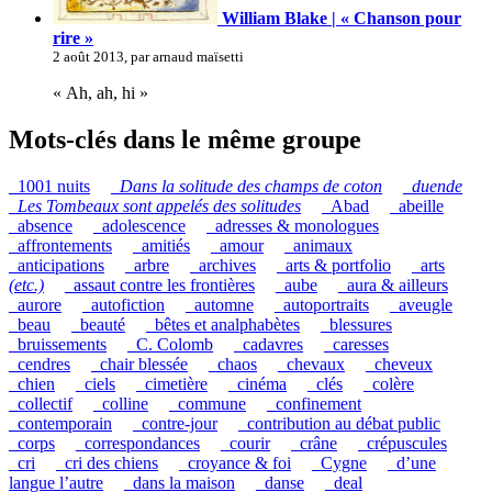
William Blake | « Chanson pour
rire »
2 août 2013, par arnaud maïsetti
« Ah, ah, hi »
Mots-clés dans le même groupe
_1001 nuits
_
Dans la solitude des champs de coton
_
duende
_
Les Tombeaux sont appelés des solitudes
_Abad
_abeille
_absence
_adolescence
_adresses & monologues
_affrontements
_amitiés
_amour
_animaux
_anticipations
_arbre
_archives
_arts & portfolio
_arts
(etc.)
_assaut contre les frontières
_aube
_aura & ailleurs
_aurore
_autofiction
_automne
_autoportraits
_aveugle
_beau
_beauté
_bêtes et analphabètes
_blessures
_bruissements
_C. Colomb
_cadavres
_caresses
_cendres
_chair blessée
_chaos
_chevaux
_cheveux
_chien
_ciels
_cimetière
_cinéma
_clés
_colère
_collectif
_colline
_commune
_confinement
_contemporain
_contre-jour
_contribution au débat public
_corps
_correspondances
_courir
_crâne
_crépuscules
_cri
_cri des chiens
_croyance & foi
_Cygne
_d’une
langue l’autre
_dans la maison
_danse
_deal