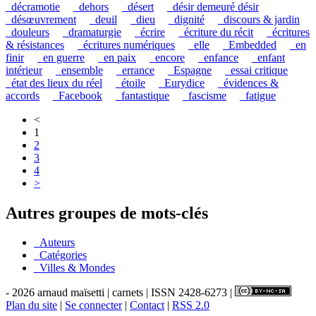
_décramotie
_dehors
_désert
_désir demeuré désir
_désœuvrement
_deuil
_dieu
_dignité
_discours & jardin
_douleurs
_dramaturgie
_écrire
_écriture du récit
_écritures
& résistances
_écritures numériques
_elle
_Embedded
_en
finir
_en guerre
_en paix
_encore
_enfance
_enfant
intérieur
_ensemble
_errance
_Espagne
_essai critique
_état des lieux du réel
_étoile
_Eurydice
_évidences &
accords
_Facebook
_fantastique
_fascisme
_fatigue
<
1
2
3
4
>
Autres groupes de mots-clés
_Auteurs
_Catégories
_Villes & Mondes
- 2026 arnaud maïsetti | carnets | ISSN 2428-6273 |
Plan du site
|
Se connecter
|
Contact
|
RSS 2.0