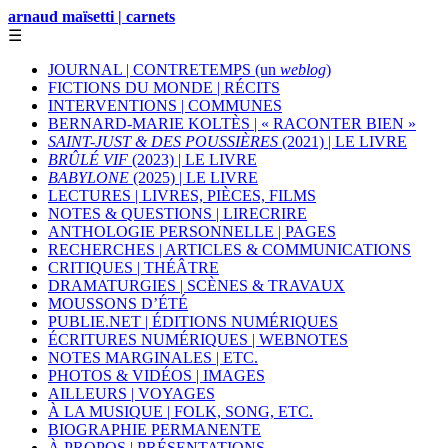
arnaud maïsetti | carnets
☰
JOURNAL | CONTRETEMPS (un
weblog
)
FICTIONS DU MONDE | RÉCITS
INTERVENTIONS | COMMUNES
BERNARD-MARIE KOLTÈS | « RACONTER BIEN »
SAINT-JUST & DES POUSSIÈRES
(2021) | LE LIVRE
BRÛLÉ VIF
(2023) | LE LIVRE
BABYLONE
(2025) | LE LIVRE
LECTURES | LIVRES, PIÈCES, FILMS
NOTES & QUESTIONS | LIRECRIRE
ANTHOLOGIE PERSONNELLE | PAGES
RECHERCHES | ARTICLES & COMMUNICATIONS
CRITIQUES | THÉÂTRE
DRAMATURGIES | SCÈNES & TRAVAUX
MOUSSONS D’ÉTÉ
PUBLIE.NET | ÉDITIONS NUMÉRIQUES
ÉCRITURES NUMÉRIQUES | WEBNOTES
NOTES MARGINALES | ETC.
PHOTOS & VIDÉOS | IMAGES
AILLEURS | VOYAGES
À LA MUSIQUE | FOLK, SONG, ETC.
BIOGRAPHIE PERMANENTE
À PROPOS | PRÉSENTATIONS