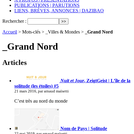
PUBLICATIONS | PARUTIONS
LIENS, BRÈVES, ANNONCES | DAZIBAO
Rechercher :
Accueil
> Mots-clés > _Villes & Mondes >
_Grand Nord
_Grand Nord
Articles
Nuit et Jour
, ZeigtGeist | L’île de la
solitude (les étoiles) #5
21 mars 2016, par arnaud maïsetti
C’est très au nord du monde
Nom de Pays | Solitude
22 mai 2019, par arnaud maïsetti