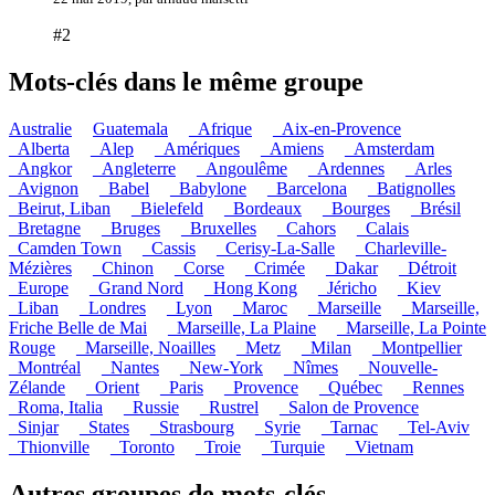
#2
Mots-clés dans le même groupe
Australie
Guatemala
_Afrique
_Aix-en-Provence
_Alberta
_Alep
_Amériques
_Amiens
_Amsterdam
_Angkor
_Angleterre
_Angoulême
_Ardennes
_Arles
_Avignon
_Babel
_Babylone
_Barcelona
_Batignolles
_Beirut, Liban
_Bielefeld
_Bordeaux
_Bourges
_Brésil
_Bretagne
_Bruges
_Bruxelles
_Cahors
_Calais
_Camden Town
_Cassis
_Cerisy-La-Salle
_Charleville-
Mézières
_Chinon
_Corse
_Crimée
_Dakar
_Détroit
_Europe
_Grand Nord
_Hong Kong
_Jéricho
_Kiev
_Liban
_Londres
_Lyon
_Maroc
_Marseille
_Marseille,
Friche Belle de Mai
_Marseille, La Plaine
_Marseille, La Pointe
Rouge
_Marseille, Noailles
_Metz
_Milan
_Montpellier
_Montréal
_Nantes
_New-York
_Nîmes
_Nouvelle-
Zélande
_Orient
_Paris
_Provence
_Québec
_Rennes
_Roma, Italia
_Russie
_Rustrel
_Salon de Provence
_Sinjar
_States
_Strasbourg
_Syrie
_Tarnac
_Tel-Aviv
_Thionville
_Toronto
_Troie
_Turquie
_Vietnam
Autres groupes de mots-clés