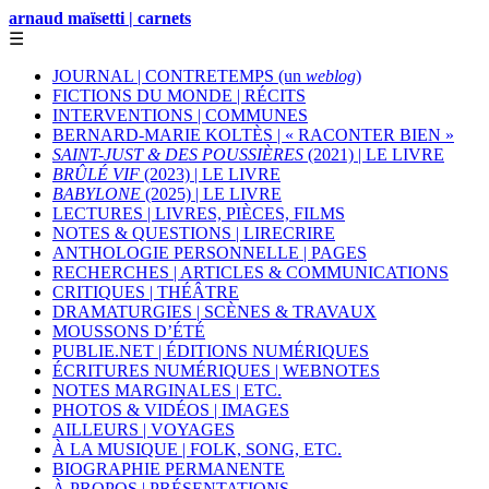
arnaud maïsetti | carnets
☰
JOURNAL | CONTRETEMPS (un
weblog
)
FICTIONS DU MONDE | RÉCITS
INTERVENTIONS | COMMUNES
BERNARD-MARIE KOLTÈS | « RACONTER BIEN »
SAINT-JUST & DES POUSSIÈRES
(2021) | LE LIVRE
BRÛLÉ VIF
(2023) | LE LIVRE
BABYLONE
(2025) | LE LIVRE
LECTURES | LIVRES, PIÈCES, FILMS
NOTES & QUESTIONS | LIRECRIRE
ANTHOLOGIE PERSONNELLE | PAGES
RECHERCHES | ARTICLES & COMMUNICATIONS
CRITIQUES | THÉÂTRE
DRAMATURGIES | SCÈNES & TRAVAUX
MOUSSONS D’ÉTÉ
PUBLIE.NET | ÉDITIONS NUMÉRIQUES
ÉCRITURES NUMÉRIQUES | WEBNOTES
NOTES MARGINALES | ETC.
PHOTOS & VIDÉOS | IMAGES
AILLEURS | VOYAGES
À LA MUSIQUE | FOLK, SONG, ETC.
BIOGRAPHIE PERMANENTE
À PROPOS | PRÉSENTATIONS