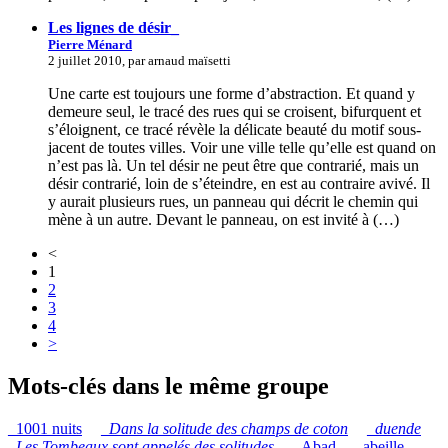
Les lignes de désir_
Pierre Ménard
2 juillet 2010, par arnaud maïsetti
Une carte est toujours une forme d’abstraction. Et quand y
demeure seul, le tracé des rues qui se croisent, bifurquent et
s’éloignent, ce tracé révèle la délicate beauté du motif sous-
jacent de toutes villes. Voir une ville telle qu’elle est quand on
n’est pas là. Un tel désir ne peut être que contrarié, mais un
désir contrarié, loin de s’éteindre, en est au contraire avivé. Il
y aurait plusieurs rues, un panneau qui décrit le chemin qui
mène à un autre. Devant le panneau, on est invité à (…)
<
1
2
3
4
>
Mots-clés dans le même groupe
_1001 nuits
_
Dans la solitude des champs de coton
_
duende
_
Les Tombeaux sont appelés des solitudes
_Abad
_abeille