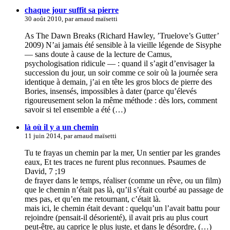
chaque jour suffit sa pierre
30 août 2010, par arnaud maïsetti
As The Dawn Breaks (Richard Hawley, ’Truelove’s Gutter’
2009) N’ai jamais été sensible à la vieille légende de Sisyphe
— sans doute à cause de la lecture de Camus,
psychologisation ridicule — : quand il s’agit d’envisager la
succession du jour, un soir comme ce soir où la journée sera
identique à demain, j’ai en tête les gros blocs de pierre des
Bories, insensés, impossibles à dater (parce qu’élevés
rigoureusement selon la même méthode : dès lors, comment
savoir si tel ensemble a été (…)
là où il y a un chemin
11 juin 2014, par arnaud maïsetti
Tu te frayas un chemin par la mer, Un sentier par les grandes
eaux, Et tes traces ne furent plus reconnues. Psaumes de
David, 7 ;19
de frayer dans le temps, réaliser (comme un rêve, ou un film)
que le chemin n’était pas là, qu’il s’était courbé au passage de
mes pas, et qu’en me retournant, c’était là.
mais ici, le chemin était devant : quelqu’un l’avait battu pour
rejoindre (pensait-il désorienté), il avait pris au plus court
peut-être, au caprice le plus juste, et dans le désordre, (…)