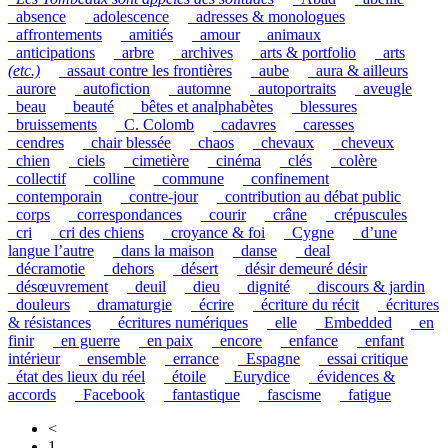
_absence
_adolescence
_adresses & monologues
_affrontements
_amitiés
_amour
_animaux
_anticipations
_arbre
_archives
_arts & portfolio
_arts
(etc.)
_assaut contre les frontières
_aube
_aura & ailleurs
_aurore
_autofiction
_automne
_autoportraits
_aveugle
_beau
_beauté
_bêtes et analphabètes
_blessures
_bruissements
_C. Colomb
_cadavres
_caresses
_cendres
_chair blessée
_chaos
_chevaux
_cheveux
_chien
_ciels
_cimetière
_cinéma
_clés
_colère
_collectif
_colline
_commune
_confinement
_contemporain
_contre-jour
_contribution au débat public
_corps
_correspondances
_courir
_crâne
_crépuscules
_cri
_cri des chiens
_croyance & foi
_Cygne
_d’une
langue l’autre
_dans la maison
_danse
_deal
_décramotie
_dehors
_désert
_désir demeuré désir
_désœuvrement
_deuil
_dieu
_dignité
_discours & jardin
_douleurs
_dramaturgie
_écrire
_écriture du récit
_écritures
& résistances
_écritures numériques
_elle
_Embedded
_en
finir
_en guerre
_en paix
_encore
_enfance
_enfant
intérieur
_ensemble
_errance
_Espagne
_essai critique
_état des lieux du réel
_étoile
_Eurydice
_évidences &
accords
_Facebook
_fantastique
_fascisme
_fatigue
<
1