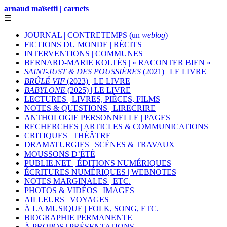
arnaud maïsetti | carnets
☰
JOURNAL | CONTRETEMPS (un
weblog
)
FICTIONS DU MONDE | RÉCITS
INTERVENTIONS | COMMUNES
BERNARD-MARIE KOLTÈS | « RACONTER BIEN »
SAINT-JUST & DES POUSSIÈRES
(2021) | LE LIVRE
BRÛLÉ VIF
(2023) | LE LIVRE
BABYLONE
(2025) | LE LIVRE
LECTURES | LIVRES, PIÈCES, FILMS
NOTES & QUESTIONS | LIRECRIRE
ANTHOLOGIE PERSONNELLE | PAGES
RECHERCHES | ARTICLES & COMMUNICATIONS
CRITIQUES | THÉÂTRE
DRAMATURGIES | SCÈNES & TRAVAUX
MOUSSONS D’ÉTÉ
PUBLIE.NET | ÉDITIONS NUMÉRIQUES
ÉCRITURES NUMÉRIQUES | WEBNOTES
NOTES MARGINALES | ETC.
PHOTOS & VIDÉOS | IMAGES
AILLEURS | VOYAGES
À LA MUSIQUE | FOLK, SONG, ETC.
BIOGRAPHIE PERMANENTE
À PROPOS | PRÉSENTATIONS