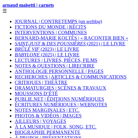
arnaud maïsetti | carnets
☰
JOURNAL | CONTRETEMPS (un
weblog
)
FICTIONS DU MONDE | RÉCITS
INTERVENTIONS | COMMUNES
BERNARD-MARIE KOLTÈS | « RACONTER BIEN »
SAINT-JUST & DES POUSSIÈRES
(2021) | LE LIVRE
BRÛLÉ VIF
(2023) | LE LIVRE
BABYLONE
(2025) | LE LIVRE
LECTURES | LIVRES, PIÈCES, FILMS
NOTES & QUESTIONS | LIRECRIRE
ANTHOLOGIE PERSONNELLE | PAGES
RECHERCHES | ARTICLES & COMMUNICATIONS
CRITIQUES | THÉÂTRE
DRAMATURGIES | SCÈNES & TRAVAUX
MOUSSONS D’ÉTÉ
PUBLIE.NET | ÉDITIONS NUMÉRIQUES
ÉCRITURES NUMÉRIQUES | WEBNOTES
NOTES MARGINALES | ETC.
PHOTOS & VIDÉOS | IMAGES
AILLEURS | VOYAGES
À LA MUSIQUE | FOLK, SONG, ETC.
BIOGRAPHIE PERMANENTE
À PROPOS | PRÉSENTATIONS