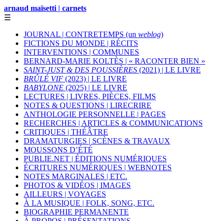
arnaud maïsetti | carnets
☰
JOURNAL | CONTRETEMPS (un
weblog
)
FICTIONS DU MONDE | RÉCITS
INTERVENTIONS | COMMUNES
BERNARD-MARIE KOLTÈS | « RACONTER BIEN »
SAINT-JUST & DES POUSSIÈRES
(2021) | LE LIVRE
BRÛLÉ VIF
(2023) | LE LIVRE
BABYLONE
(2025) | LE LIVRE
LECTURES | LIVRES, PIÈCES, FILMS
NOTES & QUESTIONS | LIRECRIRE
ANTHOLOGIE PERSONNELLE | PAGES
RECHERCHES | ARTICLES & COMMUNICATIONS
CRITIQUES | THÉÂTRE
DRAMATURGIES | SCÈNES & TRAVAUX
MOUSSONS D’ÉTÉ
PUBLIE.NET | ÉDITIONS NUMÉRIQUES
ÉCRITURES NUMÉRIQUES | WEBNOTES
NOTES MARGINALES | ETC.
PHOTOS & VIDÉOS | IMAGES
AILLEURS | VOYAGES
À LA MUSIQUE | FOLK, SONG, ETC.
BIOGRAPHIE PERMANENTE
À PROPOS | PRÉSENTATIONS