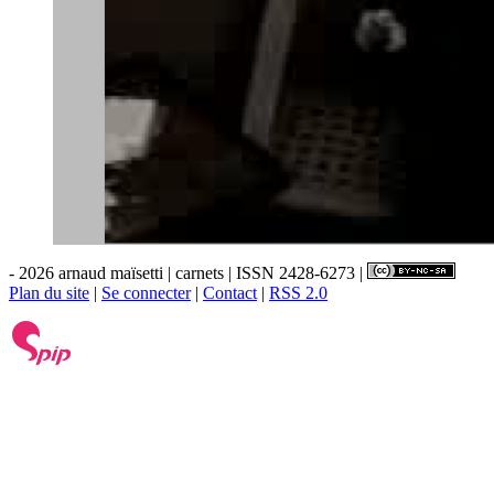
- 2026 arnaud maïsetti | carnets | ISSN 2428-6273 |
Plan du site
|
Se connecter
|
Contact
|
RSS 2.0