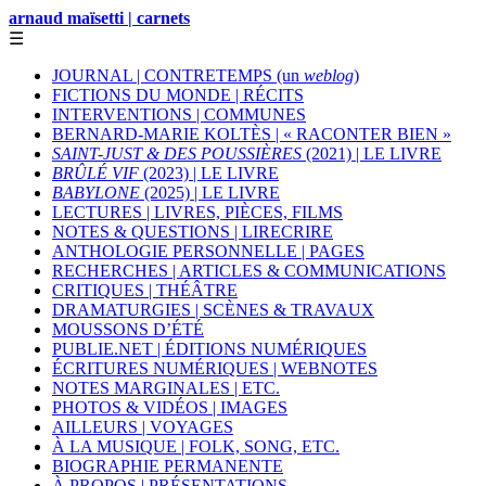
arnaud maïsetti | carnets
☰
JOURNAL | CONTRETEMPS (un
weblog
)
FICTIONS DU MONDE | RÉCITS
INTERVENTIONS | COMMUNES
BERNARD-MARIE KOLTÈS | « RACONTER BIEN »
SAINT-JUST & DES POUSSIÈRES
(2021) | LE LIVRE
BRÛLÉ VIF
(2023) | LE LIVRE
BABYLONE
(2025) | LE LIVRE
LECTURES | LIVRES, PIÈCES, FILMS
NOTES & QUESTIONS | LIRECRIRE
ANTHOLOGIE PERSONNELLE | PAGES
RECHERCHES | ARTICLES & COMMUNICATIONS
CRITIQUES | THÉÂTRE
DRAMATURGIES | SCÈNES & TRAVAUX
MOUSSONS D’ÉTÉ
PUBLIE.NET | ÉDITIONS NUMÉRIQUES
ÉCRITURES NUMÉRIQUES | WEBNOTES
NOTES MARGINALES | ETC.
PHOTOS & VIDÉOS | IMAGES
AILLEURS | VOYAGES
À LA MUSIQUE | FOLK, SONG, ETC.
BIOGRAPHIE PERMANENTE
À PROPOS | PRÉSENTATIONS