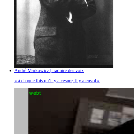
André Markowicz | traduire des voix
« à chaque fois qu’il y a césure, il y a envol »