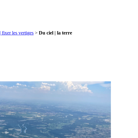
er les vertiges
>
Du ciel | la terre