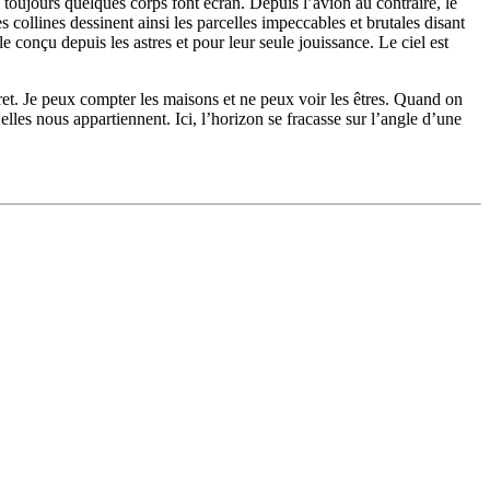
 toujours quelques corps font écran. Depuis l’avion au contraire, le
 collines dessinent ainsi les parcelles impeccables et brutales disant
conçu depuis les astres et pour leur seule jouissance. Le ciel est
ret. Je peux compter les maisons et ne peux voir les êtres. Quand on
u’elles nous appartiennent. Ici, l’horizon se fracasse sur l’angle d’une