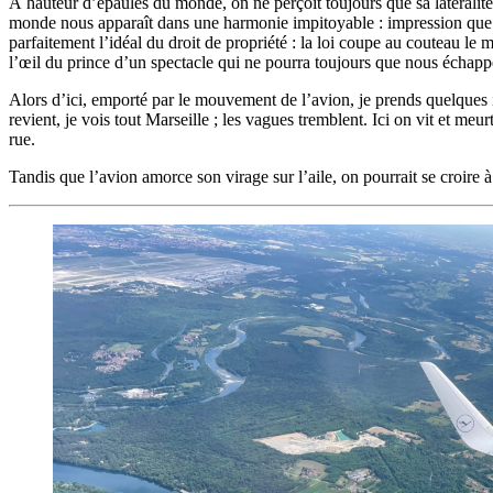
À hauteur d’épaules du monde, on ne perçoit toujours que sa latéralité 
monde nous apparaît dans une harmonie impitoyable : impression que les 
parfaitement l’idéal du droit de propriété : la loi coupe au couteau l
l’œil du prince d’un spectacle qui ne pourra toujours que nous échapp
Alors d’ici, emporté par le mouvement de l’avion, je prends quelques i
revient, je vois tout Marseille ; les vagues tremblent. Ici on vit et meur
rue.
Tandis que l’avion amorce son virage sur l’aile, on pourrait se croire à 