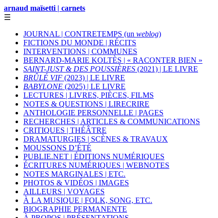
arnaud maïsetti | carnets
☰
JOURNAL | CONTRETEMPS (un
weblog
)
FICTIONS DU MONDE | RÉCITS
INTERVENTIONS | COMMUNES
BERNARD-MARIE KOLTÈS | « RACONTER BIEN »
SAINT-JUST & DES POUSSIÈRES
(2021) | LE LIVRE
BRÛLÉ VIF
(2023) | LE LIVRE
BABYLONE
(2025) | LE LIVRE
LECTURES | LIVRES, PIÈCES, FILMS
NOTES & QUESTIONS | LIRECRIRE
ANTHOLOGIE PERSONNELLE | PAGES
RECHERCHES | ARTICLES & COMMUNICATIONS
CRITIQUES | THÉÂTRE
DRAMATURGIES | SCÈNES & TRAVAUX
MOUSSONS D’ÉTÉ
PUBLIE.NET | ÉDITIONS NUMÉRIQUES
ÉCRITURES NUMÉRIQUES | WEBNOTES
NOTES MARGINALES | ETC.
PHOTOS & VIDÉOS | IMAGES
AILLEURS | VOYAGES
À LA MUSIQUE | FOLK, SONG, ETC.
BIOGRAPHIE PERMANENTE
À PROPOS | PRÉSENTATIONS