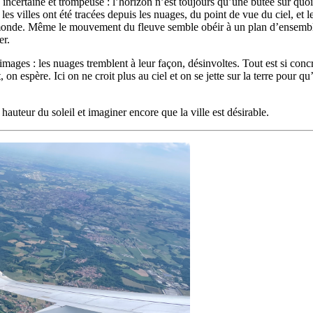
incertaine et trompeuse : l’horizon n’est toujours qu’une butée sur quoi
villes ont été tracées depuis les nuages, du point de vue du ciel, et les
e monde. Même le mouvement du fleuve semble obéir à un plan d’ensemble 
er.
mages : les nuages tremblent à leur façon, désinvoltes. Tout est si conc
t, on espère. Ici on ne croit plus au ciel et on se jette sur la terre pour q
hauteur du soleil et imaginer encore que la ville est désirable.