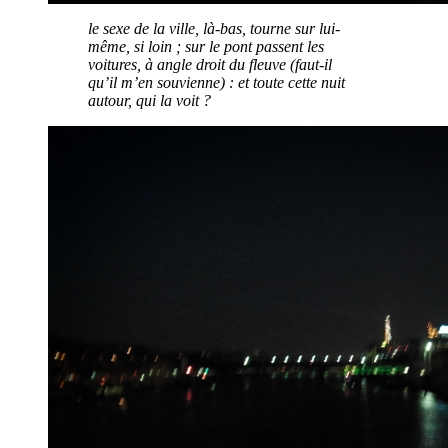
le sexe de la ville, là-bas, tourne sur lui-
même, si loin ; sur le pont passent les
voitures, à angle droit du fleuve (faut-il
qu’il m’en souvienne) : et toute cette nuit
autour, qui la voit ?