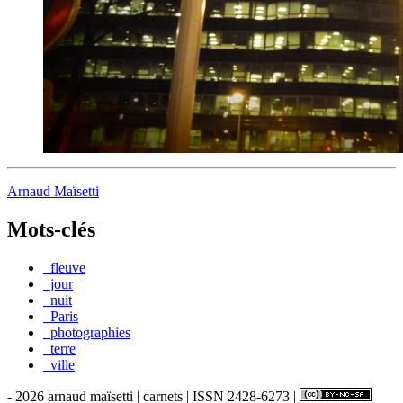
Arnaud Maïsetti
Mots-clés
_fleuve
_jour
_nuit
_Paris
_photographies
_terre
_ville
- 2026 arnaud maïsetti | carnets | ISSN 2428-6273 |