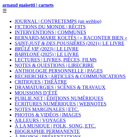
arnaud maïsetti | carnets
☰
JOURNAL | CONTRETEMPS (un
weblog
)
FICTIONS DU MONDE | RÉCITS
INTERVENTIONS | COMMUNES
BERNARD-MARIE KOLTÈS | « RACONTER BIEN »
SAINT-JUST & DES POUSSIÈRES
(2021) | LE LIVRE
BRÛLÉ VIF
(2023) | LE LIVRE
BABYLONE
(2025) | LE LIVRE
LECTURES | LIVRES, PIÈCES, FILMS
NOTES & QUESTIONS | LIRECRIRE
ANTHOLOGIE PERSONNELLE | PAGES
RECHERCHES | ARTICLES & COMMUNICATIONS
CRITIQUES | THÉÂTRE
DRAMATURGIES | SCÈNES & TRAVAUX
MOUSSONS D’ÉTÉ
PUBLIE.NET | ÉDITIONS NUMÉRIQUES
ÉCRITURES NUMÉRIQUES | WEBNOTES
NOTES MARGINALES | ETC.
PHOTOS & VIDÉOS | IMAGES
AILLEURS | VOYAGES
À LA MUSIQUE | FOLK, SONG, ETC.
BIOGRAPHIE PERMANENTE
À PROPOS | PRÉSENTATIONS