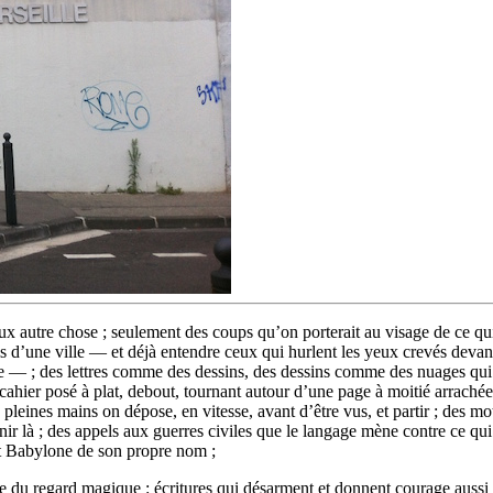
 eux autre chose ; seulement des coups qu’on porterait au visage de ce qu
is d’une ville — et déjà entendre ceux qui hurlent les yeux crevés devant
re — ; des lettres comme des dessins, des dessins comme des nuages qui 
cahier posé à plat, debout, tournant autour d’une page à moitié arrachée
pleines mains on dépose, en vitesse, avant d’être vus, et partir ; des mots
enir là ; des appels aux guerres civiles que le langage mène contre ce qui 
nt Babylone de son propre nom ;
 du regard magique : écritures qui désarment et donnent courage aussi ; 