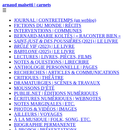
arnaud maïsetti | carnets
☰
JOURNAL | CONTRETEMPS (un
weblog
)
FICTIONS DU MONDE | RÉCITS
INTERVENTIONS | COMMUNES
BERNARD-MARIE KOLTÈS | « RACONTER BIEN »
SAINT-JUST & DES POUSSIÈRES
(2021) | LE LIVRE
BRÛLÉ VIF
(2023) | LE LIVRE
BABYLONE
(2025) | LE LIVRE
LECTURES | LIVRES, PIÈCES, FILMS
NOTES & QUESTIONS | LIRECRIRE
ANTHOLOGIE PERSONNELLE | PAGES
RECHERCHES | ARTICLES & COMMUNICATIONS
CRITIQUES | THÉÂTRE
DRAMATURGIES | SCÈNES & TRAVAUX
MOUSSONS D’ÉTÉ
PUBLIE.NET | ÉDITIONS NUMÉRIQUES
ÉCRITURES NUMÉRIQUES | WEBNOTES
NOTES MARGINALES | ETC.
PHOTOS & VIDÉOS | IMAGES
AILLEURS | VOYAGES
À LA MUSIQUE | FOLK, SONG, ETC.
BIOGRAPHIE PERMANENTE
À PROPOS | PRÉSENTATIONS