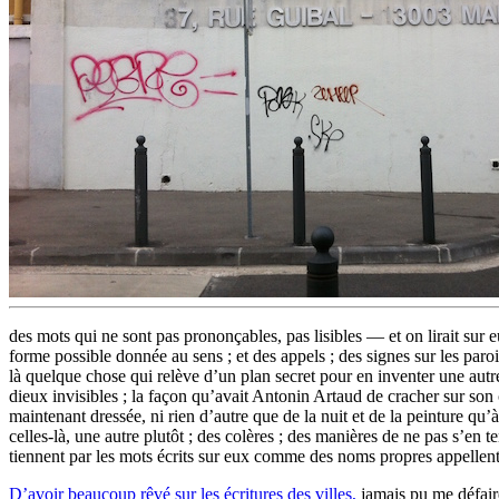
des mots qui ne sont pas prononçables, pas lisibles — et on lirait sur
forme possible donnée au sens ; et des appels ; des signes sur les paro
là quelque chose qui relève d’un plan secret pour en inventer une aut
dieux invisibles ; la façon qu’avait Antonin Artaud de cracher sur son 
maintenant dressée, ni rien d’autre que de la nuit et de la peinture qu’à 
celles-là, une autre plutôt ; des colères ; des manières de ne pas s’en t
tiennent par les mots écrits sur eux comme des noms propres appelle
D’avoir beaucoup rêvé sur les écritures des villes,
jamais pu me défaire