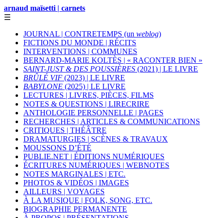
arnaud maïsetti | carnets
☰
JOURNAL | CONTRETEMPS (un
weblog
)
FICTIONS DU MONDE | RÉCITS
INTERVENTIONS | COMMUNES
BERNARD-MARIE KOLTÈS | « RACONTER BIEN »
SAINT-JUST & DES POUSSIÈRES
(2021) | LE LIVRE
BRÛLÉ VIF
(2023) | LE LIVRE
BABYLONE
(2025) | LE LIVRE
LECTURES | LIVRES, PIÈCES, FILMS
NOTES & QUESTIONS | LIRECRIRE
ANTHOLOGIE PERSONNELLE | PAGES
RECHERCHES | ARTICLES & COMMUNICATIONS
CRITIQUES | THÉÂTRE
DRAMATURGIES | SCÈNES & TRAVAUX
MOUSSONS D’ÉTÉ
PUBLIE.NET | ÉDITIONS NUMÉRIQUES
ÉCRITURES NUMÉRIQUES | WEBNOTES
NOTES MARGINALES | ETC.
PHOTOS & VIDÉOS | IMAGES
AILLEURS | VOYAGES
À LA MUSIQUE | FOLK, SONG, ETC.
BIOGRAPHIE PERMANENTE
À PROPOS | PRÉSENTATIONS