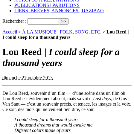
PUBLICATIONS | PARUTIONS
LIENS, BRÈVES, ANNONCES | DAZIBAO
Rechercher :
Accueil
>
À LA MUSIQUE | FOLK, SONG, ETC.
>
Lou Reed |
I could sleep for a thousand years
Lou Reed |
I could sleep for a
thousand years
dimanche 27 octobre 2013
De Lou Reed, souvenir d’un film — d’une scène dans un film où
Lou Reed est évidemment absent, mais sa voix.
Last days
, de Gus
Van Sant — c’est un souvenir précis, et tenace, les images et la voix.
Ce soir, des mots qui ne veulent rien dire, ce soir.
I could sleep for a thousand years
A thousand dreams that would awake me
Different colors made of tears