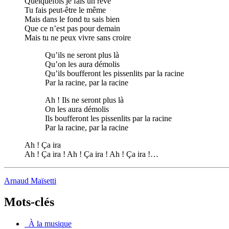
Quelquefois je fais un rêve
Tu fais peut-être le même
Mais dans le fond tu sais bien
Que ce n’est pas pour demain
Mais tu ne peux vivre sans croire
Qu’ils ne seront plus là
Qu’on les aura démolis
Qu’ils boufferont les pissenlits par la racine
Par la racine, par la racine
Ah ! Ils ne seront plus là
On les aura démolis
Ils boufferont les pissenlits par la racine
Par la racine, par la racine
Ah ! Ça ira
Ah ! Ça ira ! Ah ! Ça ira ! Ah ! Ça ira !…
Arnaud Maïsetti
Mots-clés
_À la musique