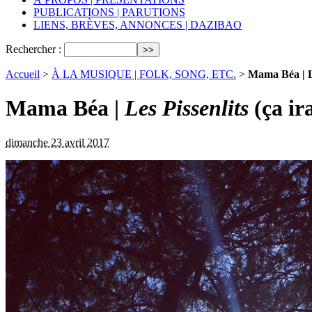
PUBLICATIONS | PARUTIONS
LIENS, BRÈVES, ANNONCES | DAZIBAO
Rechercher :
Accueil
>
À LA MUSIQUE | FOLK, SONG, ETC.
>
Mama Béa | Le
Mama Béa |
Les Pissenlits
(ça ir
dimanche 23 avril 2017