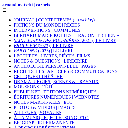
arnaud maïsetti | carnets
☰
JOURNAL | CONTRETEMPS (un
weblog
)
FICTIONS DU MONDE | RÉCITS
INTERVENTIONS | COMMUNES
BERNARD-MARIE KOLTÈS | « RACONTER BIEN »
SAINT-JUST & DES POUSSIÈRES
(2021) | LE LIVRE
BRÛLÉ VIF
(2023) | LE LIVRE
BABYLONE
(2025) | LE LIVRE
LECTURES | LIVRES, PIÈCES, FILMS
NOTES & QUESTIONS | LIRECRIRE
ANTHOLOGIE PERSONNELLE | PAGES
RECHERCHES | ARTICLES & COMMUNICATIONS
CRITIQUES | THÉÂTRE
DRAMATURGIES | SCÈNES & TRAVAUX
MOUSSONS D’ÉTÉ
PUBLIE.NET | ÉDITIONS NUMÉRIQUES
ÉCRITURES NUMÉRIQUES | WEBNOTES
NOTES MARGINALES | ETC.
PHOTOS & VIDÉOS | IMAGES
AILLEURS | VOYAGES
À LA MUSIQUE | FOLK, SONG, ETC.
BIOGRAPHIE PERMANENTE
À PROPOS | PRÉSENTATIONS