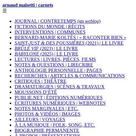
arnaud maïsetti | carnets
☰
JOURNAL | CONTRETEMPS (un
weblog
)
FICTIONS DU MONDE | RÉCITS
INTERVENTIONS | COMMUNES
BERNARD-MARIE KOLTÈS | « RACONTER BIEN »
SAINT-JUST & DES POUSSIÈRES
(2021) | LE LIVRE
BRÛLÉ VIF
(2023) | LE LIVRE
BABYLONE
(2025) | LE LIVRE
LECTURES | LIVRES, PIÈCES, FILMS
NOTES & QUESTIONS | LIRECRIRE
ANTHOLOGIE PERSONNELLE | PAGES
RECHERCHES | ARTICLES & COMMUNICATIONS
CRITIQUES | THÉÂTRE
DRAMATURGIES | SCÈNES & TRAVAUX
MOUSSONS D’ÉTÉ
PUBLIE.NET | ÉDITIONS NUMÉRIQUES
ÉCRITURES NUMÉRIQUES | WEBNOTES
NOTES MARGINALES | ETC.
PHOTOS & VIDÉOS | IMAGES
AILLEURS | VOYAGES
À LA MUSIQUE | FOLK, SONG, ETC.
BIOGRAPHIE PERMANENTE
À PROPOS | PRÉSENTATIONS