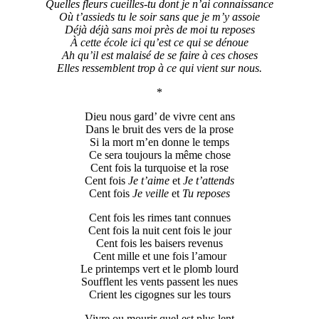
Quelles fleurs cueilles-tu dont je n’ai connaissance
Où t’assieds tu le soir sans que je m’y assoie
Déjà déjà sans moi près de moi tu reposes
À cette école ici qu’est ce qui se dénoue
Ah qu’il est malaisé de se faire à ces choses
Elles ressemblent trop à ce qui vient sur nous.
*
Dieu nous gard’ de vivre cent ans
Dans le bruit des vers de la prose
Si la mort m’en donne le temps
Ce sera toujours la même chose
Cent fois la turquoise et la rose
Cent fois
Je t’aime
et
Je t’attends
Cent fois
Je veille
et
Tu reposes
Cent fois les rimes tant connues
Cent fois la nuit cent fois le jour
Cent fois les baisers revenus
Cent mille et une fois l’amour
Le printemps vert et le plomb lourd
Soufflent les vents passent les nues
Crient les cigognes sur les tours
Vivre ou mourir quel est plus lent