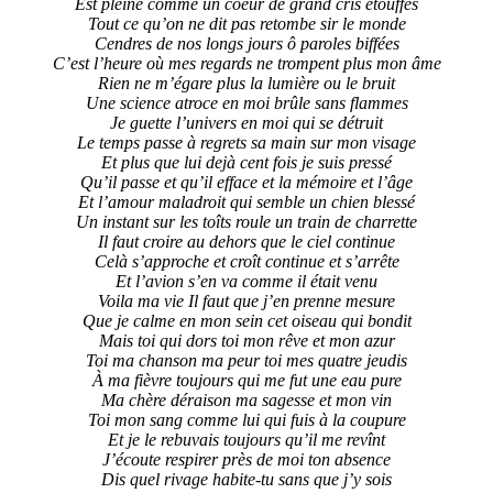
Est pleine comme un coeur de grand cris étouffés
Tout ce qu’on ne dit pas retombe sir le monde
Cendres de nos longs jours ô paroles biffées
C’est l’heure où mes regards ne trompent plus mon âme
Rien ne m’égare plus la lumière ou le bruit
Une science atroce en moi brûle sans flammes
Je guette l’univers en moi qui se détruit
Le temps passe à regrets sa main sur mon visage
Et plus que lui dejà cent fois je suis pressé
Qu’il passe et qu’il efface et la mémoire et l’âge
Et l’amour maladroit qui semble un chien blessé
Un instant sur les toîts roule un train de charrette
Il faut croire au dehors que le ciel continue
Celà s’approche et croît continue et s’arrête
Et l’avion s’en va comme il était venu
Voila ma vie Il faut que j’en prenne mesure
Que je calme en mon sein cet oiseau qui bondit
Mais toi qui dors toi mon rêve et mon azur
Toi ma chanson ma peur toi mes quatre jeudis
À ma fièvre toujours qui me fut une eau pure
Ma chère déraison ma sagesse et mon vin
Toi mon sang comme lui qui fuis à la coupure
Et je le rebuvais toujours qu’il me revînt
J’écoute respirer près de moi ton absence
Dis quel rivage habite-tu sans que j’y sois