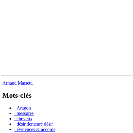
Arnaud Maïsetti
Mots-clés
_Aragon
_blessures
_cheveux
_désir demeuré désir
_évidences & accords