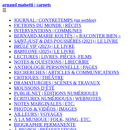
arnaud maïsetti | carnets
☰
JOURNAL | CONTRETEMPS (un
weblog
)
FICTIONS DU MONDE | RÉCITS
INTERVENTIONS | COMMUNES
BERNARD-MARIE KOLTÈS | « RACONTER BIEN »
SAINT-JUST & DES POUSSIÈRES
(2021) | LE LIVRE
BRÛLÉ VIF
(2023) | LE LIVRE
BABYLONE
(2025) | LE LIVRE
LECTURES | LIVRES, PIÈCES, FILMS
NOTES & QUESTIONS | LIRECRIRE
ANTHOLOGIE PERSONNELLE | PAGES
RECHERCHES | ARTICLES & COMMUNICATIONS
CRITIQUES | THÉÂTRE
DRAMATURGIES | SCÈNES & TRAVAUX
MOUSSONS D’ÉTÉ
PUBLIE.NET | ÉDITIONS NUMÉRIQUES
ÉCRITURES NUMÉRIQUES | WEBNOTES
NOTES MARGINALES | ETC.
PHOTOS & VIDÉOS | IMAGES
AILLEURS | VOYAGES
À LA MUSIQUE | FOLK, SONG, ETC.
BIOGRAPHIE PERMANENTE
À PROPOS | PRÉSENTATIONS