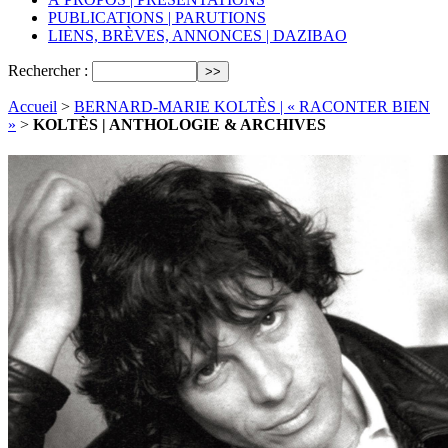
PUBLICATIONS | PARUTIONS
LIENS, BRÈVES, ANNONCES | DAZIBAO
Rechercher :
Accueil
>
BERNARD-MARIE KOLTÈS | « RACONTER BIEN
»
>
KOLTÈS | ANTHOLOGIE & ARCHIVES