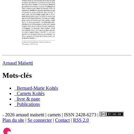
Arnaud Maïsetti
Mots-clés
_Bernard-Marie Koltès
_Carnets Koltès
_livre & page
_Publications
- 2026 arnaud maïsetti | carnets | ISSN 2428-6273 |
Plan du site
|
Se connecter
|
Contact
|
RSS 2.0