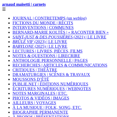
arnaud maïsetti | carnets
☰
JOURNAL | CONTRETEMPS (un
weblog
)
FICTIONS DU MONDE | RÉCITS
INTERVENTIONS | COMMUNES
BERNARD-MARIE KOLTÈS | « RACONTER BIEN »
SAINT-JUST & DES POUSSIÈRES
(2021) | LE LIVRE
BRÛLÉ VIF
(2023) | LE LIVRE
BABYLONE
(2025) | LE LIVRE
LECTURES | LIVRES, PIÈCES, FILMS
NOTES & QUESTIONS | LIRECRIRE
ANTHOLOGIE PERSONNELLE | PAGES
RECHERCHES | ARTICLES & COMMUNICATIONS
CRITIQUES | THÉÂTRE
DRAMATURGIES | SCÈNES & TRAVAUX
MOUSSONS D’ÉTÉ
PUBLIE.NET | ÉDITIONS NUMÉRIQUES
ÉCRITURES NUMÉRIQUES | WEBNOTES
NOTES MARGINALES | ETC.
PHOTOS & VIDÉOS | IMAGES
AILLEURS | VOYAGES
À LA MUSIQUE | FOLK, SONG, ETC.
BIOGRAPHIE PERMANENTE
À PROPOS | PRÉSENTATIONS