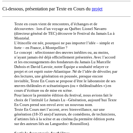
Ci-dessous, présentation par Texte en Cours du
projet
Texte en cours vient de rencontres, d’échanges et de
découvertes : lors d’un voyage au Québec Lionel Navarro
(directeur général de TEC) découvre le Festival du Jamais Lu à
Montréal.
L’étincelle est née, pourquoi ne pas importer l’idée – simple et
forte – en France, à Montpellier ?
Le concept : sélectionner des œuvres inédites ou, au moins,
n’ayant jamais été déjà officiellement présentées. Avec l’accord
et les encouragements des fondateurs du Jamais Lu Marcelle
Dubois et David Lavoie, notre Équipe a souhaité relayer ce
projet et cet esprit outre-Atlantique. Né de l’idée de dévoiler, par
des lectures, une génération en poussée, presque encore
invisible, Texte En Cours se propose d’être le laboratoire de ses
œuvres théâtrales et scénaristiques (ou « théâtralisables ») en
cours d’écriture ou de mise en scène.
Pour lancer la première édition du festival, nous avions fait le
choix de l’intitulé Le Jamais Lu –Génération, aujourd’hui Texte
En Cours prend son envol avec un nouveau nom.
Texte En Cours met l’accent, avec bienveillance, sur une
génération (18-35 ans) d’auteurs, de comédiens, de techniciens,
d’artistes liés à la scène et au cinéma (la première édition porta
sur des auteurs liés au Languedoc- Roussillon).