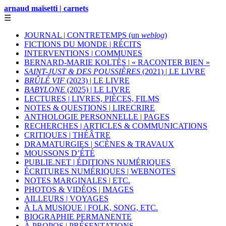
arnaud maïsetti | carnets
☰
JOURNAL | CONTRETEMPS (un
weblog
)
FICTIONS DU MONDE | RÉCITS
INTERVENTIONS | COMMUNES
BERNARD-MARIE KOLTÈS | « RACONTER BIEN »
SAINT-JUST & DES POUSSIÈRES
(2021) | LE LIVRE
BRÛLÉ VIF
(2023) | LE LIVRE
BABYLONE
(2025) | LE LIVRE
LECTURES | LIVRES, PIÈCES, FILMS
NOTES & QUESTIONS | LIRECRIRE
ANTHOLOGIE PERSONNELLE | PAGES
RECHERCHES | ARTICLES & COMMUNICATIONS
CRITIQUES | THÉÂTRE
DRAMATURGIES | SCÈNES & TRAVAUX
MOUSSONS D’ÉTÉ
PUBLIE.NET | ÉDITIONS NUMÉRIQUES
ÉCRITURES NUMÉRIQUES | WEBNOTES
NOTES MARGINALES | ETC.
PHOTOS & VIDÉOS | IMAGES
AILLEURS | VOYAGES
À LA MUSIQUE | FOLK, SONG, ETC.
BIOGRAPHIE PERMANENTE
À PROPOS | PRÉSENTATIONS