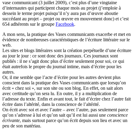
vase communicant (3 juillet 2009), c’est plus d’une vingtaine
d’internautes qui participent chaque mois au projet (j’emploie à
dessein le terme projet puisqu’il n’y aura pas d’œuvre aboutie
succédant au projet – projet ou œuvre en mouvement donc) et c’est
654 adhérents sur le groupe
Facebook
.
A mon sens, la pratique des Vases communicants exacerbe et met en
évidence de nombreuses caractéristiques de l’écriture littéraire sur le
web.
Les sites et blogs littéraires sont la création perpétuelle d’une écriture
au jour le jour : ce sont donc des journaux. Ces journaux sont
publiés : il ne s’agit donc plus d’écrire seulement pour soi, ce qui
était autrefois le propre du journal intime, mais d’écrire pour les
autres.
Or, il me semble que l’acte d’écrire pour les autres devient plus
conscient dans la pratique des Vases communicants que lorsqu’on
écrit « chez soi », sur son site ou son blog. En effet, on sait alors
avec certitude qu’on sera lu. En outre, il y a multiplication de
l’adresse du texte. Enfin et avant tout, le fait d’écrire chez l’autre fait
écrire dans l’altérité, dans la conscience de l’altérité.
On écrit avec soi et avec l’autre – avec l’autre, pas seulement parce
qu’on s’adresse à lui et qu’on sait qu’il est lui aussi une
conscience
écrivante
, mais surtout parce qu’on écrit depuis son lieu et avec un
peu de son matériau.