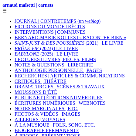
arnaud maïsetti | carnets
☰
JOURNAL | CONTRETEMPS (un
weblog
)
FICTIONS DU MONDE | RÉCITS
INTERVENTIONS | COMMUNES
BERNARD-MARIE KOLTÈS | « RACONTER BIEN »
SAINT-JUST & DES POUSSIÈRES
(2021) | LE LIVRE
BRÛLÉ VIF
(2023) | LE LIVRE
BABYLONE
(2025) | LE LIVRE
LECTURES | LIVRES, PIÈCES, FILMS
NOTES & QUESTIONS | LIRECRIRE
ANTHOLOGIE PERSONNELLE | PAGES
RECHERCHES | ARTICLES & COMMUNICATIONS
CRITIQUES | THÉÂTRE
DRAMATURGIES | SCÈNES & TRAVAUX
MOUSSONS D’ÉTÉ
PUBLIE.NET | ÉDITIONS NUMÉRIQUES
ÉCRITURES NUMÉRIQUES | WEBNOTES
NOTES MARGINALES | ETC.
PHOTOS & VIDÉOS | IMAGES
AILLEURS | VOYAGES
À LA MUSIQUE | FOLK, SONG, ETC.
BIOGRAPHIE PERMANENTE
À PROPOS | PRÉSENTATIONS