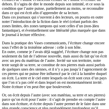
dehors. Il s’agira de dire le monde depuis son intimité, et ce sous la
condition que l’autre puisse, partiellement au moins, se reconnaître
dans ce qui est écrit afin d’apprendre de sa lecture.
Dans ces journaux qui s’ouvrent à des lecteurs, on pourra en outre
noter l’introduction de la fiction dans le réel (créant parfois des
zones limites, des zones tampons qui sont celles d’un (non-)lieu
fantastique), et éventuellement une littérarité plus marquée que dans
le journal à lecture réflexive.
Dans la pratique des Vases communicants, l’écriture change encore
sous l’effet de la troisième adresse : celle à son hôte.
En outre, comme je l’avais déjà suggéré, l’écriture change non pas
seulement du fait de l’adresse nouvelle, mais aussi du fait qu’on écrit
avec un peu du matériau de l’autre. Invité sur son territoire, notre
texte surgit de sa terre, se constitue de nos pierres mais aussi parfois
de quelques unes des siennes, et il n’y a pas jusqu’à l’agencement de
ces pierres qui ne puisse être influencé par le ciel à la lumière duquel
on écrit. La terre et le ciel entre lesquels on écrit sont ceux d’un pays
que l’on n’a pas créé et dans lequel on est momentanément invité.
Notre écriture n’en peut être que bouleversée.
Or, on écrit depuis l’autre (avec son matériau, sa terre et ses pierres)
parce qu’on écrit pour l’autre : il s’agit de prendre en compte l’autre
dans son écriture, et écrire depuis l’autre permet de le faire dans une
plus grande conscience et plus profondément (profondeur qu’il