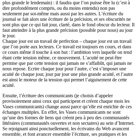
plus grande le lendemain) : il faudra que l’on puisse être lu (c’est à
dire profondément compris, ou du moins entendu) non pas
seulement par soi-même mais aussi par les autres. L’écriture du
journal se fait alors une écriture de la précision, et ses obscurités ne
sont plus que ce qui fait jour, clarté, dans le fond obscur du lecteur. Il
faut atteindre à la plus grande précision (possible pour nous) au jour
le jour.
Chaque jour est un travail de perfection – chaque jour est un travail
que l’on porte aux lecteurs. Ce travail est toujours en cours, et dans
ce cours même il touche à son but : l’ambition vers laquelle on tend
étant cette tension même, ce mouvement. L’acuité ne peut être
permise que par cette tension qui jamais ne s’affaiblit, qui jamais ne
nous repose. Ecrire chaque jour pour l’autre, c’est s’imposer une
acuité de chaque jour, jour par jour une plus grande acuité, et l’autre
est ainsi le moteur de la tension qui permet l’aiguisement de cette
acuité.
Ensuite, l’écriture des communicants (je choisis d’appeler
provisoirement ainsi ceux qui participent et créent chaque mois les
Vases communicants) change aussi parce qu’elle est enrichie de ces
échanges multiples. En effet, les Vases communicants ne sont
qu’une des formes de liens qui créent peu à peu des communautés
littéraires (communautés ouvertes et non sectaires) au sein d’Internet.
Se rejoignant ainsi ponctuellement, les écrivains du Web avancent
ensemble, et font avancer ensemble l’écriture, ses pratiques et les