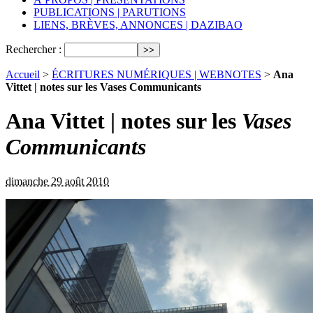
PUBLICATIONS | PARUTIONS
LIENS, BRÈVES, ANNONCES | DAZIBAO
Rechercher :
Accueil
>
ÉCRITURES NUMÉRIQUES | WEBNOTES
>
Ana
Vittet | notes sur les Vases Communicants
Ana Vittet | notes sur les
Vases
Communicants
dimanche 29 août 2010