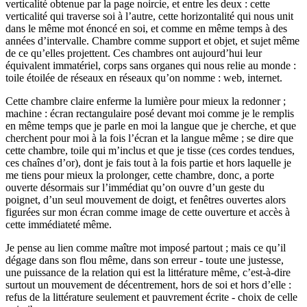
verticalité obtenue par la page noircie, et entre les deux : cette
verticalité qui traverse soi à l’autre, cette horizontalité qui nous unit
dans le même mot énoncé en soi, et comme en même temps à des
années d’intervalle. Chambre comme support et objet, et sujet même
de ce qu’elles projettent. Ces chambres ont aujourd’hui leur
équivalent immatériel, corps sans organes qui nous relie au monde :
toile étoilée de réseaux en réseaux qu’on nomme : web, internet.
Cette chambre claire enferme la lumière pour mieux la redonner ;
machine : écran rectangulaire posé devant moi comme je le remplis
en même temps que je parle en moi la langue que je cherche, et que
cherchent pour moi à la fois l’écran et la langue même ; se dire que
cette chambre, toile qui m’inclus et que je tisse (ces cordes tendues,
ces chaînes d’or), dont je fais tout à la fois partie et hors laquelle je
me tiens pour mieux la prolonger, cette chambre, donc, a porte
ouverte désormais sur l’immédiat qu’on ouvre d’un geste du
poignet, d’un seul mouvement de doigt, et fenêtres ouvertes alors
figurées sur mon écran comme image de cette ouverture et accès à
cette immédiateté même.
Je pense au lien comme maître mot imposé partout ; mais ce qu’il
dégage dans son flou même, dans son erreur - toute une justesse,
une puissance de la relation qui est la littérature même, c’est-à-dire
surtout un mouvement de décentrement, hors de soi et hors d’elle :
refus de la littérature seulement et pauvrement écrite - choix de celle