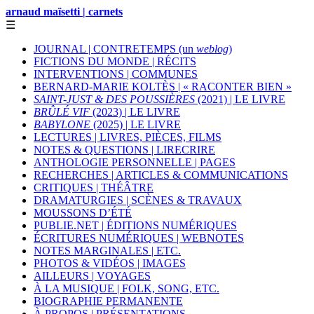
arnaud maïsetti | carnets
☰
JOURNAL | CONTRETEMPS (un
weblog
)
FICTIONS DU MONDE | RÉCITS
INTERVENTIONS | COMMUNES
BERNARD-MARIE KOLTÈS | « RACONTER BIEN »
SAINT-JUST & DES POUSSIÈRES
(2021) | LE LIVRE
BRÛLÉ VIF
(2023) | LE LIVRE
BABYLONE
(2025) | LE LIVRE
LECTURES | LIVRES, PIÈCES, FILMS
NOTES & QUESTIONS | LIRECRIRE
ANTHOLOGIE PERSONNELLE | PAGES
RECHERCHES | ARTICLES & COMMUNICATIONS
CRITIQUES | THÉÂTRE
DRAMATURGIES | SCÈNES & TRAVAUX
MOUSSONS D’ÉTÉ
PUBLIE.NET | ÉDITIONS NUMÉRIQUES
ÉCRITURES NUMÉRIQUES | WEBNOTES
NOTES MARGINALES | ETC.
PHOTOS & VIDÉOS | IMAGES
AILLEURS | VOYAGES
À LA MUSIQUE | FOLK, SONG, ETC.
BIOGRAPHIE PERMANENTE
À PROPOS | PRÉSENTATIONS