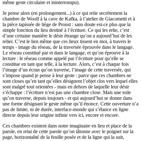
même geste circulaire et ininterrompu).
Je pense alors (en prolongement...) à ce qui relie secrètement la
chambre de Woolf à la cave de Kafka, à l’atelier de Giacometti et à
la pièce tapissée de liège de Proust : sans doute est-ce plus que la
simple fonction du lieu destiné à l’écriture. Ce qui les relie, c’est
d’une certaine manière le désir étrange qu’on a aujourd’hui de les
relier. C’est le lien même que ces lieux tissent en moi, à travers le
temps - image du réseau, de la traversée éprouvée dans le langage.
Le réseau constitué par et dans le langage, et qu’on éprouve à la
lecture : le réseau comme appelé par l’écriture pour qu’elle se
constitue en tant que telle, à la lecture. Alors, c’est à chaque fois
l’image d’un écran qu’on traverse, l’image de cette traversée, qui
s’impose quand je pense à leur geste : parce que ces chambres ne
sont closes qu’en tant qu’elles désignent l’objet clos vers lequel elles
sont malgré tout orientées - mais en dehors de laquelle leur désir
s’échappe : l’écriture n’est pas une chambre close. Mais une toile
qu’on traverse, depuis toujours - et qui aujourd’hui se donne dans
une forme désignant le geste même qu’il énonce. Cette ouverture n’a
pas de limite, ni de durée, interface-monde qui s’élance en ligne
directe depuis leur origine infinie vers ici, encore et encore.
Ces chambres existent dans notre imaginaire en lieu et place de la
parole, en relai de cette parole qu’on tâtonne avec le poignet sur la
page, horizontalité de la feuille posée et de la ligne qui la suit,