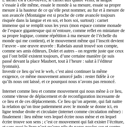
s’essaie à elle même, essaie le monde à sa mesure, essaie sa propre
mesure à la hauteur de ce qu’elle peut nommer, au fur et à mesure de
son avancée (Montaigne est si proche de cette avancée toujours
risquée dans la langue et en soi, et hors soi, surtout) : carnet
immense qui se remplit sous les yeux (mon espace comme monade
de l’espace gigantesque qui m’entoure, comme reflet en miniature de
sa propre logique, comme répétition à ma mesure de l’échelle du
monde qui me contient), et le mouvement même qui l’inscrit devient
l’œuvre - une œuvre œuvrée : Rabelais aurait trouvé son compte,
comme ses amis éditeurs, Dolet et autres - on regrette juste que ceux
qui l’ont brûlé existent toujours, d’une certaine manière (je suis
passé devant la place Maubert, tout à l’heure : salut à l’éditeur
lyonnais).
Investir ce lieu qu’est le web, c’est ainsi continuer la même
exigence, ce même mouvement amorcé jadis : rester fidèle à ce
qu’ils nous ont laissé, et ce pourquoi nous n’avons pas renoncé.
Internet comme lieu et comme mouvement qui nous mène à ce lieu,
comme vitesse de déplacement et de reconfiguration incessante de
ce lieu et de ces déplacements. Ce lieu qu’on arpente, qui fait naitre
la relation qu’on tisse patiemment avec le monde se donne ici, en
ligne tendue droite et circulaire (internet comme circulation même) :
finalement : lieu même vers lequel écrire nous mène et en lequel
écrire trouve son sens ; c’est ce mouvement qui fait exister l’écriture,
et sans quoi le livre n’est qu’une pile de pages posées sur et contre