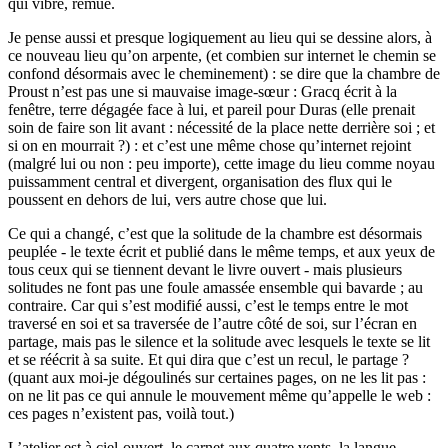
qui vibre, remue.
Je pense aussi et presque logiquement au lieu qui se dessine alors, à
ce nouveau lieu qu’on arpente, (et combien sur internet le chemin se
confond désormais avec le cheminement) : se dire que la chambre de
Proust n’est pas une si mauvaise image-sœur : Gracq écrit à la
fenêtre, terre dégagée face à lui, et pareil pour Duras (elle prenait
soin de faire son lit avant : nécessité de la place nette derrière soi ; et
si on en mourrait ?) : et c’est une même chose qu’internet rejoint
(malgré lui ou non : peu importe), cette image du lieu comme noyau
puissamment central et divergent, organisation des flux qui le
poussent en dehors de lui, vers autre chose que lui.
Ce qui a changé, c’est que la solitude de la chambre est désormais
peuplée - le texte écrit et publié dans le même temps, et aux yeux de
tous ceux qui se tiennent devant le livre ouvert - mais plusieurs
solitudes ne font pas une foule amassée ensemble qui bavarde ; au
contraire. Car qui s’est modifié aussi, c’est le temps entre le mot
traversé en soi et sa traversée de l’autre côté de soi, sur l’écran en
partage, mais pas le silence et la solitude avec lesquels le texte se lit
et se réécrit à sa suite. Et qui dira que c’est un recul, le partage ?
(quant aux moi-je dégoulinés sur certaines pages, on ne les lit pas :
on ne lit pas ce qui annule le mouvement même qu’appelle le web :
ces pages n’existent pas, voilà tout.)
L’atelier est à ciel-ouvert, le carnet aux quatre vents, la langue