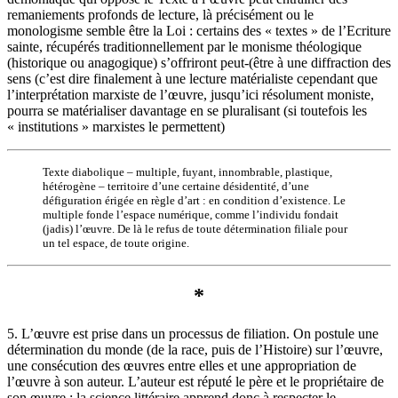
remaniements profonds de lecture, là précisément ou le
monologisme semble être la Loi : certains des « textes » de l’Ecriture
sainte, récupérés traditionnellement par le monisme théologique
(historique ou anagogique) s’offriront peut-(être à une diffraction des
sens (c’est dire finalement à une lecture matérialiste cependant que
l’interprétation marxiste de l’œuvre, jusqu’ici résolument moniste,
pourra se matérialiser davantage en se pluralisant (si toutefois les
« institutions » marxistes le permettent)
Texte diabolique – multiple, fuyant, innombrable, plastique,
hétérogène – territoire d’une certaine désidentité, d’une
défiguration érigée en règle d’art : en condition d’existence. Le
multiple fonde l’espace numérique, comme l’individu fondait
(jadis) l’œuvre. De là le refus de toute détermination filiale pour
un tel espace, de toute origine.
*
5. L’œuvre est prise dans un processus de filiation. On postule une
détermination du monde (de la race, puis de l’Histoire) sur l’œuvre,
une consécution des œuvres entre elles et une appropriation de
l’œuvre à son auteur. L’auteur est réputé le père et le propriétaire de
son œuvre ; la science littéraire apprend donc à respecter le