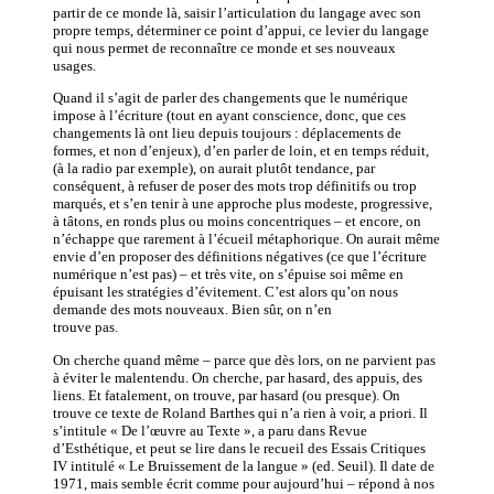
partir de ce monde là, saisir l’articulation du langage avec son
propre temps, déterminer ce point d’appui, ce levier du langage
qui nous permet de reconnaître ce monde et ses nouveaux
usages.
Quand il s’agit de parler des changements que le numérique
impose à l’écriture (tout en ayant conscience, donc, que ces
changements là ont lieu depuis toujours : déplacements de
formes, et non d’enjeux), d’en parler de loin, et en temps réduit,
(à la radio par exemple), on aurait plutôt tendance, par
conséquent, à refuser de poser des mots trop définitifs ou trop
marqués, et s’en tenir à une approche plus modeste, progressive,
à tâtons, en ronds plus ou moins concentriques – et encore, on
n’échappe que rarement à l’écueil métaphorique. On aurait même
envie d’en proposer des définitions négatives (ce que l’écriture
numérique n’est pas) – et très vite, on s’épuise soi même en
épuisant les stratégies d’évitement. C’est alors qu’on nous
demande des mots nouveaux. Bien sûr, on n’en
trouve pas.
On cherche quand même – parce que dès lors, on ne parvient pas
à éviter le malentendu. On cherche, par hasard, des appuis, des
liens. Et fatalement, on trouve, par hasard (ou presque). On
trouve ce texte de Roland Barthes qui n’a rien à voir, a priori. Il
s’intitule « De l’œuvre au Texte », a paru dans Revue
d’Esthétique, et peut se lire dans le recueil des Essais Critiques
IV intitulé « Le Bruissement de la langue » (ed. Seuil). Il date de
1971, mais semble écrit comme pour aujourd’hui – répond à nos