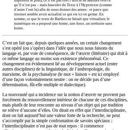
importent le plus), ce n’est pas tirer l’article de Barthes vers ce
qu’il n’est pas – mais basculer du Texte à l’Hypertexte (comme
d’autre l’ont lu) afin de nous donner des armes : et parce que
internet semble avoir actualisé ce qui est ici en germe. En
somme, ce que le texte de Barthes ne faisait que virtualiser, le
numérique en a proposé une forme, une force, un territoire sans
borne.
C’est un fait que, depuis quelques années, un certain changement
s’est opéré (ou s’opère) dans l’idée que nous nous faisons du
langage et, par voie de conséquence, de l’œuvre (littéraire) qui doit à
ce même langage au moins son existence phénoménal. Ce
changement est évidemment lié au développement actuel (entre
autres disciplines) de la linguistique, de l’anthropologie, du
marxisme, de la psychanalyse (le mot « liaison » est ici employé
d’une façon volontairement neutre : on ne décide pas d’une
détermination, fût-elle multiple et dialectique).
La nouveauté qui a incidence sur la notion d’œuvre ne provient pas
forcément du renouvellement intérieur de chacune de ces disciplines,
mais plutôt de leur rencontre au niveau d’un objet qui par tradition
ne relève d’aucune d’elles. On dirait en effet que l’interdisciplinaire,
dont on fait aujourd’hui une valeur forte de la recherche, ne peut
s’accomplir par la simple confrontation de savoirs spéciaux ;
l’interdisciplinaire n’est pas de tout repos : il commence