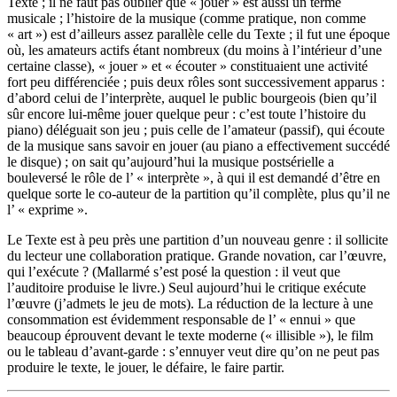
Texte ; il ne faut pas oublier que « jouer » est aussi un terme
musicale ; l’histoire de la musique (comme pratique, non comme
« art ») est d’ailleurs assez parallèle celle du Texte ; il fut une époque
où, les amateurs actifs étant nombreux (du moins à l’intérieur d’une
certaine classe), « jouer » et « écouter » constituaient une activité
fort peu différenciée ; puis deux rôles sont successivement apparus :
d’abord celui de l’interprète, auquel le public bourgeois (bien qu’il
sûr encore lui-même jouer quelque peur : c’est toute l’histoire du
piano) déléguait son jeu ; puis celle de l’amateur (passif), qui écoute
de la musique sans savoir en jouer (au piano a effectivement succédé
le disque) ; on sait qu’aujourd’hui la musique postsérielle a
bouleversé le rôle de l’ « interprète », à qui il est demandé d’être en
quelque sorte le co-auteur de la partition qu’il complète, plus qu’il ne
l’ « exprime ».
Le Texte est à peu près une partition d’un nouveau genre : il sollicite
du lecteur une collaboration pratique. Grande novation, car l’œuvre,
qui l’exécute ? (Mallarmé s’est posé la question : il veut que
l’auditoire produise le livre.) Seul aujourd’hui le critique exécute
l’œuvre (j’admets le jeu de mots). La réduction de la lecture à une
consommation est évidemment responsable de l’ « ennui » que
beaucoup éprouvent devant le texte moderne (« illisible »), le film
ou le tableau d’avant-garde : s’ennuyer veut dire qu’on ne peut pas
produire le texte, le jouer, le défaire, le faire partir.