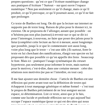
propres questions : qu’est ce que l’écriture numérique change
aux pratiques d’écriture ? Surtout – sur quoi ouvre l’espace
numérique ? Non pas seulement ce qu’il change, mais ce qu’il
produit, ce qu’il provoque, ce qu’il poursuit aussi, ce qu’il ne fait
que prolonger.
Ce texte de Barthes est long. On dit que la lecture sur internet ne
supporte pas de texte long. Raison de plus pour le donner ici, in
extenso. On se proposera de l’allonger, autant que possible : on
n’hésitera pas non plus (surtout) à revenir sur ce qui se dit ici
pour l’interroger, à nouveau, ne faire que poser des jalons pour le
futur (compléter cette lecture au fur et à mesure, aussi longtemps
que possible, jusqu’à ce que le commentaire soit aussi long,
voire plus long que le texte – c’est une idée.) Et surtout, forer le
texte en lui cherchant des ramifications, élargir son spectre en lui
proposant dès que possible ce qu’on appelle des liens : beaucoup
le font. Mais ici : pratiquer l’usage systématique du creuset
hypertexte, pas seulement pour informer le texte, mais surtout
pour le motiver, c’est-à-dire, dans une certaine mesure : créer des
relations non motivées (ne pas se l’interdire, en tout cas).
Il me faut ajouter une dernière chose : l’article de Barthes est une
réflexion qui porte avant tout sur la définition de textes qui
échappent à tout marquage générique et même formel – c’est tout
le propos de Barthes précisément de ne leur assigner aucun
espace, ni détermination. Lire ce texte, ainsi que je le fais,
comme une lucide et profonde réflexion sur ce qui aujourd’hui
occupe l’espace numérique (pour ce qui est des sites qui nous