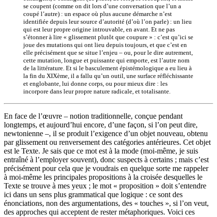
se coupent (comme on dit lors d’une conversation que l’un a
coupé l’autre) : un espace où plus aucune démarche n’est
identifiée depuis leur source d’autorité (d’où l’on parle) : un lieu
qui est leur propre origine introuvable, en avant. Et ne pas
s’étonner à lire « glissement plutôt que coupure » : c’est qu’ici se
joue des mutations qui ont lieu depuis toujours, et que c’est en
elle précisément que se situe l’enjeu – ou, pour le dire autrement,
cette mutation, longue et puissante qui emporte, est l’autre nom
de la littérature. Et si le basculement épistémologique a eu lieu à
la fin du XIXème, il a fallu qu’un outil, une surface réfléchissante
et englobante, lui donne corps, ou pour mieux dire : les
incorpore dans leur propre nature radicale, et totalisante.
En face de l’œuvre – notion traditionnelle, conçue pendant
longtemps, et aujourd’hui encore, d’une façon, si l’on peut dire,
newtonienne –, il se produit l’exigence d’un objet nouveau, obtenu
par glissement ou renversement des catégories antérieures. Cet objet
est le Texte. Je sais que ce mot est à la mode (moi-même, je suis
entraîné à l’employer souvent), donc suspects à certains ; mais c’est
précisément pour cela que je voudrais en quelque sorte me rappeler
à moi-même les principales propositions à la croisée desquelles le
Texte se trouve à mes yeux ; le mot « proposition » doit s’entendre
ici dans un sens plus grammatical que logique : ce sont des
énonciations, non des argumentations, des « touches », si l’on veut,
des approches qui acceptent de rester métaphoriques. Voici ces