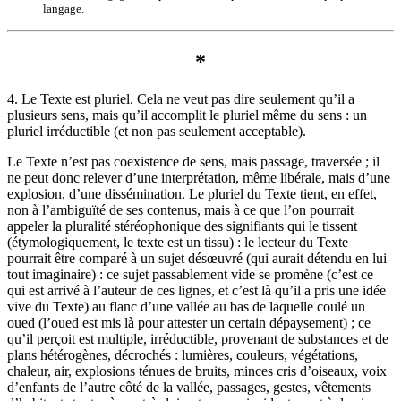
langage.
*
4. Le Texte est pluriel. Cela ne veut pas dire seulement qu’il a
plusieurs sens, mais qu’il accomplit le pluriel même du sens : un
pluriel irréductible (et non pas seulement acceptable).
Le Texte n’est pas coexistence de sens, mais passage, traversée ; il
ne peut donc relever d’une interprétation, même libérale, mais d’une
explosion, d’une dissémination. Le pluriel du Texte tient, en effet,
non à l’ambiguïté de ses contenus, mais à ce que l’on pourrait
appeler la pluralité stéréophonique des signifiants qui le tissent
(étymologiquement, le texte est un tissu) : le lecteur du Texte
pourrait être comparé à un sujet désœuvré (qui aurait détendu en lui
tout imaginaire) : ce sujet passablement vide se promène (c’est ce
qui est arrivé à l’auteur de ces lignes, et c’est là qu’il a pris une idée
vive du Texte) au flanc d’une vallée au bas de laquelle coulé un
oued (l’oued est mis là pour attester un certain dépaysement) ; ce
qu’il perçoit est multiple, irréductible, provenant de substances et de
plans hétérogènes, décrochés : lumières, couleurs, végétations,
chaleur, air, explosions ténues de bruits, minces cris d’oiseaux, voix
d’enfants de l’autre côté de la vallée, passages, gestes, vêtements