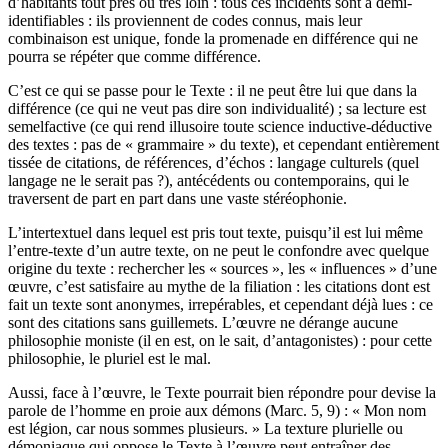
d’habitants tout près ou très loin : tous ces incidents sont à demi-
identifiables : ils proviennent de codes connus, mais leur
combinaison est unique, fonde la promenade en différence qui ne
pourra se répéter que comme différence.
C’est ce qui se passe pour le Texte : il ne peut être lui que dans la
différence (ce qui ne veut pas dire son individualité) ; sa lecture est
semelfactive (ce qui rend illusoire toute science inductive-déductive
des textes : pas de « grammaire » du texte), et cependant entièrement
tissée de citations, de références, d’échos : langage culturels (quel
langage ne le serait pas ?), antécédents ou contemporains, qui le
traversent de part en part dans une vaste stéréophonie.
L’intertextuel dans lequel est pris tout texte, puisqu’il est lui même
l’entre-texte d’un autre texte, on ne peut le confondre avec quelque
origine du texte : rechercher les « sources », les « influences » d’une
œuvre, c’est satisfaire au mythe de la filiation : les citations dont est
fait un texte sont anonymes, irrepérables, et cependant déjà lues : ce
sont des citations sans guillemets. L’œuvre ne dérange aucune
philosophie moniste (il en est, on le sait, d’antagonistes) : pour cette
philosophie, le pluriel est le mal.
Aussi, face à l’œuvre, le Texte pourrait bien répondre pour devise la
parole de l’homme en proie aux démons (Marc. 5, 9) : « Mon nom
est légion, car nous sommes plusieurs. » La texture plurielle ou
démoniaque qui oppose le Texte à l’œuvre peut entraîner des