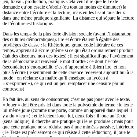
jeu, travail, production, pratique. Cela veut dire que le Texte
demande qu’on essaie d’abolir (ou tout au moins de diminuer) la
distance entre l’écriture et la lecture, mais en les lisant tous deux
dans une même pratique signifiante. La distance qui sépare la lecture
de l’écriture est historique.
Dans les temps de la plus forte division sociale (avant l’instauration
des cultures démocratiques), lire et écrire étaient à égalité des
privilèges de classe : la Rhétorique, grand code littéraire de ces
temps, apprenait à écrire (même si ce qui était ordinairement produit
était des discours, non des textes) ; il est significatif que l’avènement
de la démocratie ait renversé le mot d’ordre : ce dont l’Ecole
(secondaire) s’enorgueillit, c’est d’apprendre à (bien) lire, et non
plus à écrire (le sentiment de cette carence redevient aujourd’hui à la
mode : on réclame du maître qu’il enseigne au lycéen à
« s’exprimer »), ce qui est un peu remplacer une censure par un
contresens)
En fait lire, au sens de consommer, c’est ne pas jouer avec le texte.
« Jouer » doit être pris ici dans toute la polysémie du terme : le texte
lui-même joue (comme une porte, comme un appareil dans lequel il
y a du « jeu ») ; et le lecteur joue, lui, deux fois : il joue au Texte
(sens ludique), il cherche une pratique qui le re-produise ; mais pour
que cette pratique ne se réduise pas à une mimésis passive, intérieure
( le Texte est précisément ce qui résiste à cette réduction), il joue le