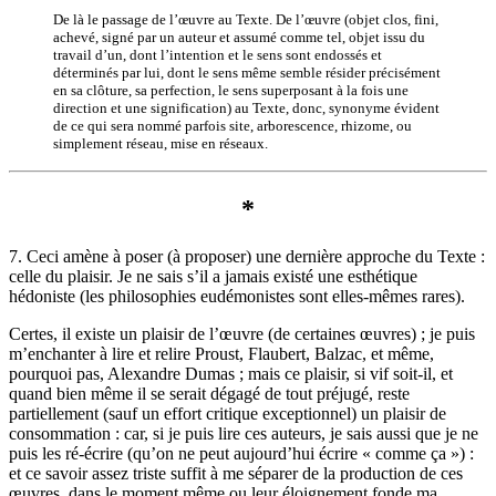
De là le passage de l’œuvre au Texte. De l’œuvre (objet clos, fini,
achevé, signé par un auteur et assumé comme tel, objet issu du
travail d’un, dont l’intention et le sens sont endossés et
déterminés par lui, dont le sens même semble résider précisément
en sa clôture, sa perfection, le sens superposant à la fois une
direction et une signification) au Texte, donc, synonyme évident
de ce qui sera nommé parfois site, arborescence, rhizome, ou
simplement réseau, mise en réseaux.
*
7. Ceci amène à poser (à proposer) une dernière approche du Texte :
celle du plaisir. Je ne sais s’il a jamais existé une esthétique
hédoniste (les philosophies eudémonistes sont elles-mêmes rares).
Certes, il existe un plaisir de l’œuvre (de certaines œuvres) ; je puis
m’enchanter à lire et relire Proust, Flaubert, Balzac, et même,
pourquoi pas, Alexandre Dumas ; mais ce plaisir, si vif soit-il, et
quand bien même il se serait dégagé de tout préjugé, reste
partiellement (sauf un effort critique exceptionnel) un plaisir de
consommation : car, si je puis lire ces auteurs, je sais aussi que je ne
puis les ré-écrire (qu’on ne peut aujourd’hui écrire « comme ça ») :
et ce savoir assez triste suffit à me séparer de la production de ces
œuvres, dans le moment même ou leur éloignement fonde ma