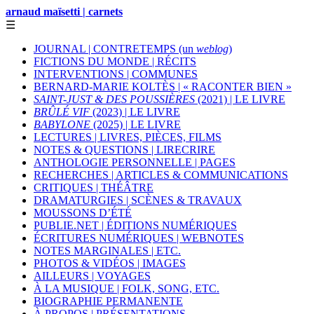
arnaud maïsetti | carnets
☰
JOURNAL | CONTRETEMPS (un
weblog
)
FICTIONS DU MONDE | RÉCITS
INTERVENTIONS | COMMUNES
BERNARD-MARIE KOLTÈS | « RACONTER BIEN »
SAINT-JUST & DES POUSSIÈRES
(2021) | LE LIVRE
BRÛLÉ VIF
(2023) | LE LIVRE
BABYLONE
(2025) | LE LIVRE
LECTURES | LIVRES, PIÈCES, FILMS
NOTES & QUESTIONS | LIRECRIRE
ANTHOLOGIE PERSONNELLE | PAGES
RECHERCHES | ARTICLES & COMMUNICATIONS
CRITIQUES | THÉÂTRE
DRAMATURGIES | SCÈNES & TRAVAUX
MOUSSONS D’ÉTÉ
PUBLIE.NET | ÉDITIONS NUMÉRIQUES
ÉCRITURES NUMÉRIQUES | WEBNOTES
NOTES MARGINALES | ETC.
PHOTOS & VIDÉOS | IMAGES
AILLEURS | VOYAGES
À LA MUSIQUE | FOLK, SONG, ETC.
BIOGRAPHIE PERMANENTE
À PROPOS | PRÉSENTATIONS