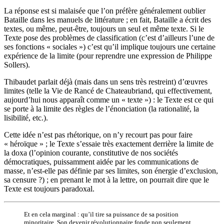
La réponse est si malaisée que l’on préfère généralement oublier
Bataille dans les manuels de littérature ; en fait, Bataille a écrit des
textes, ou même, peut-être, toujours un seul et même texte. Si le
Texte pose des problèmes de classification (c’est d’ailleurs l’une de
ses fonctions « sociales ») c’est qu’il implique toujours une certaine
expérience de la limite (pour reprendre une expression de Philippe
Sollers).
Thibaudet parlait déjà (mais dans un sens très restreint) d’œuvres
limites (telle la Vie de Rancé de Chateaubriand, qui effectivement,
aujourd’hui nous apparaît comme un « texte ») : le Texte est ce qui
se porte à la limite des règles de l’énonciation (la rationalité, la
lisibilité, etc.).
Cette idée n’est pas rhétorique, on n’y recourt pas pour faire
« héroïque » ; le Texte s’essaie très exactement derrière la limite de
la doxa (l’opinion courante, constitutive de nos sociétés
démocratiques, puissamment aidée par les communications de
masse, n’est-elle pas définie par ses limites, son énergie d’exclusion,
sa censure ?) ; en prenant le mot à la lettre, on pourrait dire que le
Texte est toujours paradoxal.
Et en cela marginal : qu’il tire sa puissance de sa position
minoritaire. Son devenir révolutionnaire fonde non seulement