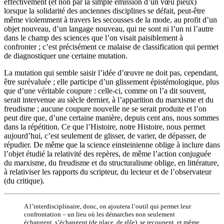
effectivement (et non par la simple émission d’un vœu pieux)
lorsque la solidarité des anciennes disciplines se défait, peut-être
même violemment à travers les secousses de la mode, au profit d’un
objet nouveau, d’un langage nouveau, qui ne sont ni l’un ni l’autre
dans le champ des sciences que l’on visait paisiblement à
confronter ; c’est précisément ce malaise de classification qui permet
de diagnostiquer une certaine mutation.
La mutation qui semble saisir l’idée d’œuvre ne doit pas, cependant,
être surévaluée ; elle participe d’un glissement épistémologique, plus
que d’une véritable coupure : celle-ci, comme on l’a dit souvent,
serait intervenue au siècle dernier, à l’apparition du marxisme et du
freudisme ; aucune coupure nouvelle ne se serait produite et l’on
peut dire que, d’une certaine manière, depuis cent ans, nous sommes
dans la répétition. Ce que l’Histoire, notre Histoire, nous permet
aujourd’hui, c’est seulement de glisser, de varier, de dépasser, de
répudier. De même que la science einsteinienne oblige à inclure dans
l’objet étudié la relativité des repères, de même l’action conjuguée
du marxisme, du freudisme et du structuralisme oblige, en littérature,
à relativiser les rapports du scripteur, du lecteur et de l’observateur
(du critique).
A l’interdisciplinaire, donc, on ajoutera l’outil qui permet leur
confrontation – un lieu où les démarches non seulement
échangent, s’échangent (de place, de rôle), se recoupent, et même