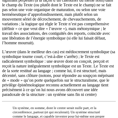
signifiant perpétuel (à la façon d’un calendrier du même nom) dans
le champ du Texte (ou plutôt dont le Texte est le champ) ne se fait
pas selon une voie organique de maturation, ou selon une voie
herméneutique d’approfondissement, mais plutôt selon un
mouvement sériel de décrochement, de chevauchements, de
variations ; la logique qui règle le Texte n’est pas compréhensive
(définir « ce que veut dire « l’œuvre »), mais métonymique ; le
travail des associations, des contiguïtés des reports, coïncide avec
une libération de l’énergie symbolique (si elle lui faisait défaut,
l’homme mourrait).
L’œuvre (dans le meilleur des cas) est médiocrement symbolique (sa
symbolique tourne court, c’est-à-dire s’arrête) ; le Texte est
radicalement symbolique : une œuvre dont on conçoit, perçoit et
reçoit la nature intégralement symbolique est un Texte. Le Texte est
de la sorte restitué au langage ; comme lui, il est structuré, mais
décentré, sans clôture (notons, pour répondre au soupçon méprisant
de « mode » qu’on porte quelquefois sur le structuralisme, que le
privilège épistémologique reconnu actuellement au langage tient
précisément à ce qu’on lui nous avons découvert une idée
paradoxale de la structure : un système sans fin ni centre)
Un système, en somme, dont le centre serait nulle part, et la
circonférence, partout (et qui reculerait). Un système structuré
comme le langage, et capable inventer pour lui-même son propre