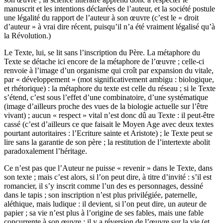
manuscrit et les intentions déclarées de l’auteur, et la société postule
une légalité du rapport de l’auteur à son œuvre (c’est le « droit
d’auteur » à vrai dire récent, puisqu’il n’a été vraiment légalisé qu’à
la Révolution.)
Le Texte, lui, se lit sans l’inscription du Père. La métaphore du
Texte se détache ici encore de la métaphore de l’œuvre ; celle-ci
renvoie à l’image d’un organisme qui croît par expansion du vitale,
par « développement » (mot significativement ambigu : biologique,
et rhétorique) : la métaphore du texte est celle du réseau ; si le Texte
s’étend, c’est sous l’effet d’une combinatoire, d’une systématique
(image d’ailleurs proche des vues de la biologie actuelle sur l’être
vivant) ; aucun « respect » vital n’est donc dû au Texte : il peut-être
cassé (c’est d’ailleurs ce que faisait le Moyen Age avec deux textes
pourtant autoritaires : l’Ecriture sainte et Aristote) ; le Texte peut se
lire sans la garantie de son père ; la restitution de l’intertexte abolit
paradoxalement l’héritage.
Ce n’est pas que l’Auteur ne puisse « revenir » dans le Texte, dans
son texte ; mais c’est alors, si l’on peut dire, à titre d’invité : s’il est
romancier, il s’y inscrit comme l’un des es personnages, dessiné
dans le tapis ; son inscription n’est plus privilégiée, paternelle,
aléthique, mais ludique : il devient, si l’on peut dire, un auteur de
papier ; sa vie n’est plus à l’origine de ses fables, mais une fable
concurrente à son œuvre ; il y a réversion de l’œuvre sur la vie (et