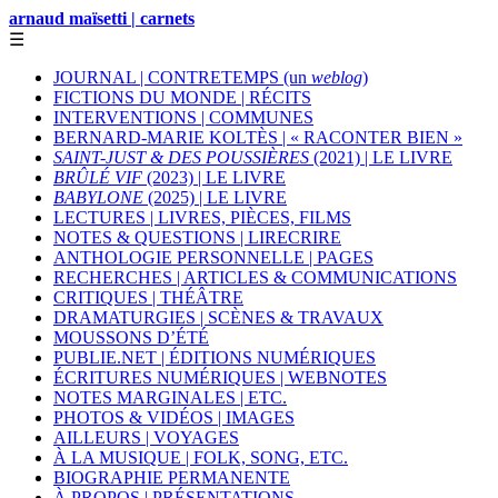
arnaud maïsetti | carnets
☰
JOURNAL | CONTRETEMPS (un
weblog
)
FICTIONS DU MONDE | RÉCITS
INTERVENTIONS | COMMUNES
BERNARD-MARIE KOLTÈS | « RACONTER BIEN »
SAINT-JUST & DES POUSSIÈRES
(2021) | LE LIVRE
BRÛLÉ VIF
(2023) | LE LIVRE
BABYLONE
(2025) | LE LIVRE
LECTURES | LIVRES, PIÈCES, FILMS
NOTES & QUESTIONS | LIRECRIRE
ANTHOLOGIE PERSONNELLE | PAGES
RECHERCHES | ARTICLES & COMMUNICATIONS
CRITIQUES | THÉÂTRE
DRAMATURGIES | SCÈNES & TRAVAUX
MOUSSONS D’ÉTÉ
PUBLIE.NET | ÉDITIONS NUMÉRIQUES
ÉCRITURES NUMÉRIQUES | WEBNOTES
NOTES MARGINALES | ETC.
PHOTOS & VIDÉOS | IMAGES
AILLEURS | VOYAGES
À LA MUSIQUE | FOLK, SONG, ETC.
BIOGRAPHIE PERMANENTE
À PROPOS | PRÉSENTATIONS