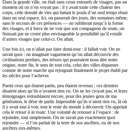
Dans la grande ville, on était sans cesse entourés de visages, pas un
moment où on n’en voyait pas : il y avait toute cette chaleur des
corps, cette densité de vies qui battait le pouls d’un seul temps réuni
dans un seul espace. Ici, on passerait des jours, des semaines même,
sans le secours de ces présences — on oublierait jusqu’à la forme
des visages, et à force de ne voir que son compagnon de route, on
finissait par ne croire plus envisageable la possibilité qu’il existât
d’autres visages que celui-ci. On allait.
Une fois ici, on n’allait pas faire demi-tour : il fallait voir. On ne
savait quoi : on imaginait vaguement qu’on allait découvrir des
civilisations perdues, des trésors qui pourraient nous dire notre
origine, notre fin, le sens de tout cela, celui des villes disparues
comme de notre marche qui rejoignait finalement le projet établi par
les siècles pour l’achever.
Parmi ceux qui étaient partis, peu étaient revenus : ces derniers
disaient alors qu’ils n’avaient rien vu. On ne les croyait pas, et leurs
témoignages redoublaient encore, pour des jeunes gens de ma
génération, le désir de partir. Impossible qu’ils n’aient rien vu, là où
il y avait tout à voir, tout le reste du monde à découvrir. On appelait
cela
le retour à la route
. Une volonté de renouer à l’espace : de
rejoindre, tout simplement. On ne savait pas exactement quoi
rejoindre — si l’on parlait de la terre de nos ancêtres, ou de nos
ancêtres eux-mêmes.