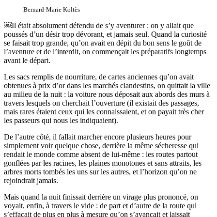
Bernard-Marie Koltès
￼Il était absolument défendu de s’y aventurer : on y allait que
poussés d’un désir trop dévorant, et jamais seul. Quand la curiosité
se faisait trop grande, qu’on avait en dépit du bon sens le goût de
l’aventure et de l’interdit, on commençait les préparatifs longtemps
avant le départ.
Les sacs remplis de nourriture, de cartes anciennes qu’on avait
obtenues à prix d’or dans les marchés clandestins, on quittait la ville
au milieu de la nuit : la voiture nous déposait aux abords des murs à
travers lesquels on cherchait l’ouverture (il existait des passages,
mais rares étaient ceux qui les connaissaient, et on payait très cher
les passeurs qui nous les indiquaient).
De l’autre côté, il fallait marcher encore plusieurs heures pour
simplement voir quelque chose, derrière la même sécheresse qui
rendait le monde comme absent de lui-même : les routes partout
gonflées par les racines, les plaines monotones et sans attraits, les
arbres morts tombés les uns sur les autres, et l’horizon qu’on ne
rejoindrait jamais.
Mais quand la nuit finissait derrière un virage plus prononcé, on
voyait, enfin, à travers le vide : de part et d’autre de la route qui
s’effaçait de plus en plus à mesure qu’on s’avançait et laissait