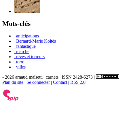
Mots-clés
_anticipations
_Bernard-Marie Koltès
_fantastique
_marche
_rêves et terreurs
_terre
_villes
- 2026 arnaud maïsetti | carnets | ISSN 2428-6273 |
Plan du site
|
Se connecter
|
Contact
|
RSS 2.0