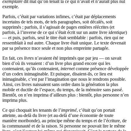
exemplaire
dit mal qu’on tenait là ce qui n’avait et n’aurait plus nul
exemple.
Parfois, c’était par variations infimes, c’était par déplacements
incertains de tels mots, de tels paragraphes, soit décalés, soit
supprimés ; parfois, il s’agissait de pages entières réécrites (et
parfois, à l’inverse de ce qui s’était écrit sur un autre livre
identique
)
— et puis, parfois, seul le titre était semblable : parfois, rien qui ne
ressemblait à nul autre. Chaque livre était unique. Le texte devenait
par sa présence trace seule et non plus empreinte partagée.
En fait, ces
livres
n’avaient été imprimés que par jeu — on savait
bien d’où ils venaient : d’un livre plus grand encore qui les
contenaient, qu’ils contenaient,
internet
comme présence développée
d’un codex inimaginable. Et puisque, disaient-ils, ce lieu est
inimaginable, c’est par l’imagination que nous le rendrons possible.
Ainsi, ces livres naissaient sans ordre dans la génération la plus
mobile et ductile de l’espace, du temps, de la mémoire sans passé.
Bientôt, on n’en imprima d’ailleurs plus : bientôt, plus personne n’en
imprima plus.
Ce qui choquait les tenants de l’
imprimé
, c’était qu’on portait
atteinte, au-delà du livre (et au-delà d’une économie de toute
manière moribonde), au principe même du temps et de l’écriture, de
la communauté et de la raison. Si personne ne pouvait lire le même