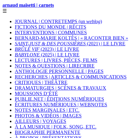
arnaud maïsetti | carnets
☰
JOURNAL | CONTRETEMPS (un
weblog
)
FICTIONS DU MONDE | RÉCITS
INTERVENTIONS | COMMUNES
BERNARD-MARIE KOLTÈS | « RACONTER BIEN »
SAINT-JUST & DES POUSSIÈRES
(2021) | LE LIVRE
BRÛLÉ VIF
(2023) | LE LIVRE
BABYLONE
(2025) | LE LIVRE
LECTURES | LIVRES, PIÈCES, FILMS
NOTES & QUESTIONS | LIRECRIRE
ANTHOLOGIE PERSONNELLE | PAGES
RECHERCHES | ARTICLES & COMMUNICATIONS
CRITIQUES | THÉÂTRE
DRAMATURGIES | SCÈNES & TRAVAUX
MOUSSONS D’ÉTÉ
PUBLIE.NET | ÉDITIONS NUMÉRIQUES
ÉCRITURES NUMÉRIQUES | WEBNOTES
NOTES MARGINALES | ETC.
PHOTOS & VIDÉOS | IMAGES
AILLEURS | VOYAGES
À LA MUSIQUE | FOLK, SONG, ETC.
BIOGRAPHIE PERMANENTE
À PROPOS | PRÉSENTATIONS