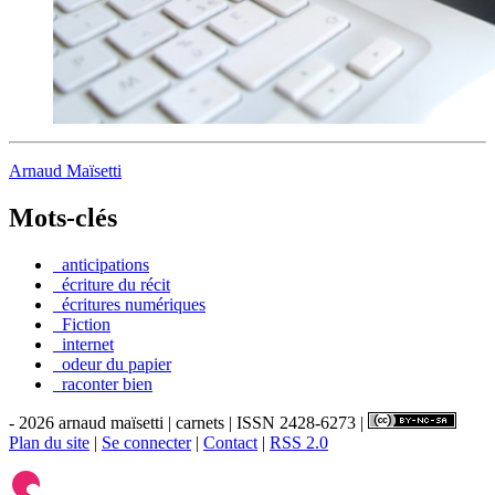
Arnaud Maïsetti
Mots-clés
_anticipations
_écriture du récit
_écritures numériques
_Fiction
_internet
_odeur du papier
_raconter bien
- 2026 arnaud maïsetti | carnets | ISSN 2428-6273 |
Plan du site
|
Se connecter
|
Contact
|
RSS 2.0