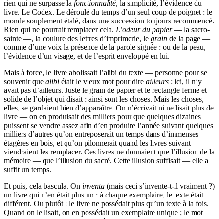
rien qui ne surpasse la
fonctionnalité
, la simplicité, l’évidence du
livre. Le Codex. Le déroulé du temps d’un seul coup de poignet : le
monde souplement étalé, dans une succession toujours recommencé.
Rien qui ne pourrait remplacer cela.
L’odeur du papier
— la sacro-
sainte —, la coulure des lettres d’imprimerie, le
grain
de la page —
comme d’une voix la présence de la parole signée : ou de la peau,
l’évidence d’un visage, et de l’esprit enveloppé en lui.
Mais à force, le livre abolissait l’alibi du texte — personne pour se
souvenir que
alibi
était le vieux mot pour dire
ailleurs
: ici, il n’y
avait pas d’ailleurs. Juste le grain de papier et le rectangle ferme et
solide de l’objet qui disait : ainsi sont les choses. Mais les choses,
elles, se gardaient bien d’apparaître. On n’écrivait ni ne lisait plus de
livre — on en produisait des milliers pour que quelques dizaines
puissent se vendre assez afin d’en produire l’année suivant quelques
milliers d’autres qu’on entreposerait un temps dans d’immenses
étagères en bois, et qu’on pilonnerait quand les livres suivant
viendraient les remplacer. Ces livres ne donnaient que l’illusion de la
mémoire — que l’illusion du sacré. Cette illusion suffisait — elle a
suffit un temps.
Et puis, cela bascula. On
inventa
(mais ceci s’invente-t-il vraiment ?)
un livre qui n’en était plus un : à chaque exemplaire, le texte était
différent. Ou plutôt : le livre ne possédait plus qu’un texte à la fois.
Quand on le lisait, on en possédait un exemplaire unique ; le mot