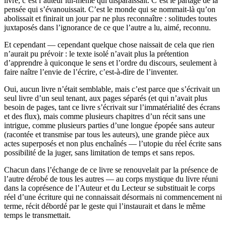
livre, c’est l’auteur lui-même qui disparaissait. C’est le partage de la
pensée qui s’évanouissait. C’est le monde qui se nommait-là qu’on
abolissait et finirait un jour par ne plus reconnaître : solitudes toutes
juxtaposés dans l’ignorance de ce que l’autre a lu, aimé, reconnu.
Et cependant — cependant quelque chose naissait de cela que rien
n’aurait pu prévoir : le texte isolé n’avait plus la prétention
d’apprendre à quiconque le sens et l’ordre du discours, seulement à
faire naître l’envie de l’écrire, c’est-à-dire de l’inventer.
Oui, aucun livre n’était semblable, mais c’est parce que s’écrivait un
seul livre d’un seul tenant, aux pages séparés (et qui n’avait plus
besoin de pages, tant ce livre s’écrivait sur l’immatérialité des écrans
et des flux), mais comme plusieurs chapitres d’un récit sans une
intrigue, comme plusieurs parties d’une longue épopée sans auteur
(racontée et transmise par tous les auteurs), une grande pièce aux
actes superposés et non plus enchaînés — l’utopie du réel écrite sans
possibilité de la juger, sans limitation de temps et sans repos.
Chacun dans l’échange de ce livre se renouvelait par la présence de
l’autre dérobé de tous les autres — au corps mystique du livre réuni
dans la coprésence de l’Auteur et du Lecteur se substituait le corps
réel d’une écriture qui ne connaissait désormais ni commencement ni
terme, récit débordé par le geste qui l’instaurait et dans le même
temps le transmettait.