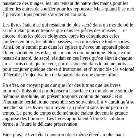
naissance des nuages, les uns tentant de battre des mains pour les
attirer, les autres de souffler pour les repousser. Mais quand il se met
à pleuvoir, tous partent s’abriter en courant.
Les livres étaient ce qui restaient de plus sacré dans un monde où le
sacré n’était plus entreposé que dans les pièces des musées — et
encore, dans les pièces éloignées, après les céramiques et les
cuillères en bois, les utilités passées, les curiosités de toutes sortes.
Ainsi, on n’entrait plus dans les églises qu’avec un appareil photo.
On en sortait en les effaçant sur son écran numérique. Non, ce qui
restait du sacré,
de
sacré, résidait en ces livres qu’on élevait chaque
an — trois cent, quatre cent, parfois six cent dans le même mois —
pour conjurer quelque chose d’irrationnel et d’invincible : la volonté
d’éternité, l’objectivation de la parole dans une durée infinie.
En effet, on croyait plus dur que l’or des lutrins que les livres
imprimés finissaient par déposer à la surface du monde une sorte de
mémoire insoluble, un présent toujours continu de passé : et si
l’humanité perdait toute ensemble ses souvenirs, il n’y aurait qu’à se
pencher sur les livres pour revenir au présent sans avoir perdu de
temps. La perte de temps et de mémoire étaient devenu la grande
angoisse des hommes. Les livres apportaient à l’une la solution
ferme, à l’autre la délicate préservation.
Bien plus, le livre était dans son objet même élevé au plus haut —