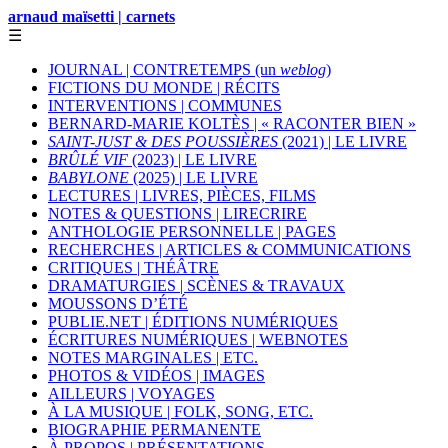
arnaud maïsetti | carnets
☰
JOURNAL | CONTRETEMPS (un
weblog
)
FICTIONS DU MONDE | RÉCITS
INTERVENTIONS | COMMUNES
BERNARD-MARIE KOLTÈS | « RACONTER BIEN »
SAINT-JUST & DES POUSSIÈRES
(2021) | LE LIVRE
BRÛLÉ VIF
(2023) | LE LIVRE
BABYLONE
(2025) | LE LIVRE
LECTURES | LIVRES, PIÈCES, FILMS
NOTES & QUESTIONS | LIRECRIRE
ANTHOLOGIE PERSONNELLE | PAGES
RECHERCHES | ARTICLES & COMMUNICATIONS
CRITIQUES | THÉÂTRE
DRAMATURGIES | SCÈNES & TRAVAUX
MOUSSONS D’ÉTÉ
PUBLIE.NET | ÉDITIONS NUMÉRIQUES
ÉCRITURES NUMÉRIQUES | WEBNOTES
NOTES MARGINALES | ETC.
PHOTOS & VIDÉOS | IMAGES
AILLEURS | VOYAGES
À LA MUSIQUE | FOLK, SONG, ETC.
BIOGRAPHIE PERMANENTE
À PROPOS | PRÉSENTATIONS