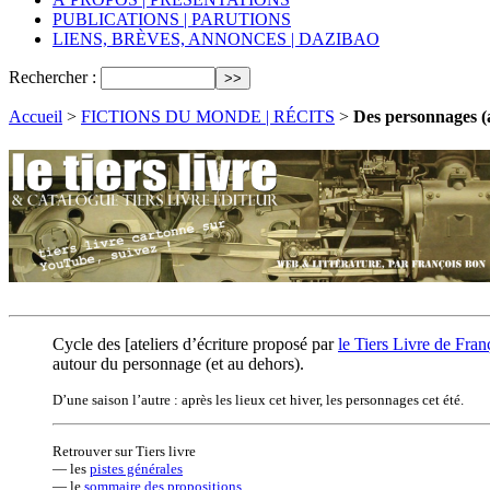
PUBLICATIONS | PARUTIONS
LIENS, BRÈVES, ANNONCES | DAZIBAO
Rechercher :
Accueil
>
FICTIONS DU MONDE | RÉCITS
>
Des personnages (a
Cycle des [ateliers d’écriture proposé par
le Tiers Livre de Fra
autour du personnage (et au dehors).
D’une saison l’autre : après les lieux cet hiver, les personnages cet été.
Retrouver sur Tiers livre
— les
pistes générales
— le
sommaire des propositions