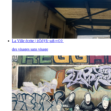
La Ville écrite | ‡Ò∂ƒﬁ¬µß‹≈©◊
des visages sans visage