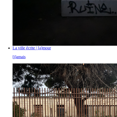
La ville écrite | [a]mour
[j]amais