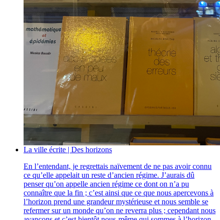
La ville écrite | Des horizons
En l’entendant, je regrettais naïvement de ne pas avoir connu
ce qu’elle appelait un reste d’ancien régime. J’aurais dû
penser qu’on appelle ancien régime ce dont on n’a pu
connaître que la fin ; c’est ainsi que ce que nous apercevons à
l’horizon prend une grandeur mystérieuse et nous semble se
refermer sur un monde qu’on ne reverra plus ; cependant nous
avançons et c’est bientôt nous-même qui sommes à l’horizon