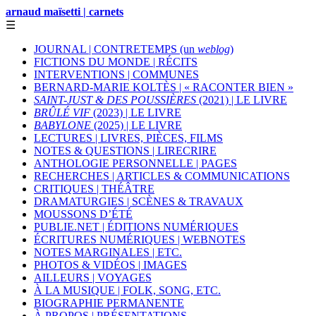
arnaud maïsetti | carnets
☰
JOURNAL | CONTRETEMPS (un
weblog
)
FICTIONS DU MONDE | RÉCITS
INTERVENTIONS | COMMUNES
BERNARD-MARIE KOLTÈS | « RACONTER BIEN »
SAINT-JUST & DES POUSSIÈRES
(2021) | LE LIVRE
BRÛLÉ VIF
(2023) | LE LIVRE
BABYLONE
(2025) | LE LIVRE
LECTURES | LIVRES, PIÈCES, FILMS
NOTES & QUESTIONS | LIRECRIRE
ANTHOLOGIE PERSONNELLE | PAGES
RECHERCHES | ARTICLES & COMMUNICATIONS
CRITIQUES | THÉÂTRE
DRAMATURGIES | SCÈNES & TRAVAUX
MOUSSONS D’ÉTÉ
PUBLIE.NET | ÉDITIONS NUMÉRIQUES
ÉCRITURES NUMÉRIQUES | WEBNOTES
NOTES MARGINALES | ETC.
PHOTOS & VIDÉOS | IMAGES
AILLEURS | VOYAGES
À LA MUSIQUE | FOLK, SONG, ETC.
BIOGRAPHIE PERMANENTE
À PROPOS | PRÉSENTATIONS