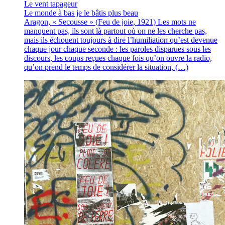
Le vent tapageur
Le monde à bas je le bâtis plus beau
Aragon, « Secousse » (Feu de joie, 1921) Les mots ne
manquent pas, ils sont là partout où on ne les cherche pas,
mais ils échouent toujours à dire l’humiliation qu’est devenue
chaque jour chaque seconde : les paroles disparues sous les
discours, les coups reçues chaque fois qu’on ouvre la radio,
qu’on prend le temps de considérer la situation, (…)