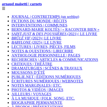
arnaud maïsetti | carnets
☰
JOURNAL | CONTRETEMPS (un
weblog
)
FICTIONS DU MONDE | RÉCITS
INTERVENTIONS | COMMUNES
BERNARD-MARIE KOLTÈS | « RACONTER BIEN »
SAINT-JUST & DES POUSSIÈRES
(2021) | LE LIVRE
BRÛLÉ VIF
(2023) | LE LIVRE
BABYLONE
(2025) | LE LIVRE
LECTURES | LIVRES, PIÈCES, FILMS
NOTES & QUESTIONS | LIRECRIRE
ANTHOLOGIE PERSONNELLE | PAGES
RECHERCHES | ARTICLES & COMMUNICATIONS
CRITIQUES | THÉÂTRE
DRAMATURGIES | SCÈNES & TRAVAUX
MOUSSONS D’ÉTÉ
PUBLIE.NET | ÉDITIONS NUMÉRIQUES
ÉCRITURES NUMÉRIQUES | WEBNOTES
NOTES MARGINALES | ETC.
PHOTOS & VIDÉOS | IMAGES
AILLEURS | VOYAGES
À LA MUSIQUE | FOLK, SONG, ETC.
BIOGRAPHIE PERMANENTE
À PROPOS | PRÉSENTATIONS