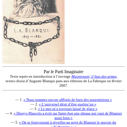
Par le Parti Imaginaire
Texte repris en introduction à l’ouvrage
Maintenant, il faut des armes
,
textes choisi d’Auguste Blanqui paru aux éditions de La Fabrique en février
2007.
— 1.
« Nous sommes encore affligés de bien des superstitions »
— 2.
« L’universel désir d’être quelqu’un »
— 3.
« Le moi m’a toujours laissé de glace »
— 4.
« Dionys Mascolo a écrit sur Saint-Just une phrase qui vaut de Blanqui
aussi bien »
— 5.
« On se fourvoierait à réveiller au sujet de Blanqui le spectre du
« Surhomme ». »