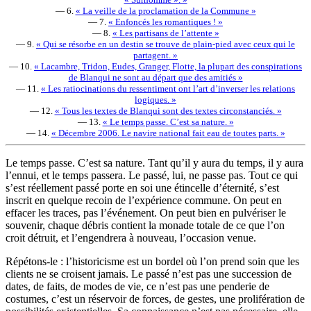
— 6.
« La veille de la proclamation de la Commune »
— 7.
« Enfoncés les romantiques ! »
— 8.
« Les partisans de l’attente »
— 9.
« Qui se résorbe en un destin se trouve de plain-pied avec ceux qui le
partagent. »
— 10.
« Lacambre, Tridon, Eudes, Granger, Flotte, la plupart des conspirations
de Blanqui ne sont au départ que des amitiés »
— 11.
« Les ratiocinations du ressentiment ont l’art d’inverser les relations
logiques. »
— 12.
« Tous les textes de Blanqui sont des textes circonstanciés. »
— 13.
« Le temps passe. C’est sa nature. »
— 14.
« Décembre 2006. Le navire national fait eau de toutes parts. »
Le temps passe. C’est sa nature. Tant qu’il y aura du temps, il y aura
l’ennui, et le temps passera. Le passé, lui, ne passe pas. Tout ce qui
s’est réellement passé porte en soi une étincelle d’éternité, s’est
inscrit en quelque recoin de l’expérience commune. On peut en
effacer les traces, pas l’événement. On peut bien en pulvériser le
souvenir, chaque débris contient la monade totale de ce que l’on
croit détruit, et l’engendrera à nouveau, l’occasion venue.
Répétons-le : l’historicisme est un bordel où l’on prend soin que les
clients ne se croisent jamais. Le passé n’est pas une succession de
dates, de faits, de modes de vie, ce n’est pas une penderie de
costumes, c’est un réservoir de forces, de gestes, une prolifération de