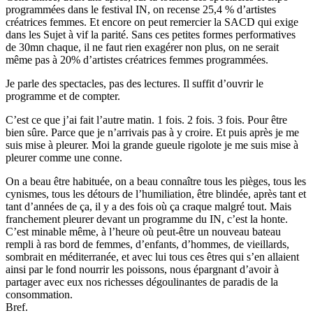
programmées dans le festival IN, on recense 25,4 % d’artistes
créatrices femmes. Et encore on peut remercier la SACD qui exige
dans les Sujet à vif la parité. Sans ces petites formes performatives
de 30mn chaque, il ne faut rien exagérer non plus, on ne serait
même pas à 20% d’artistes créatrices femmes programmées.
Je parle des spectacles, pas des lectures. Il suffit d’ouvrir le
programme et de compter.
C’est ce que j’ai fait l’autre matin. 1 fois. 2 fois. 3 fois. Pour être
bien sûre. Parce que je n’arrivais pas à y croire. Et puis après je me
suis mise à pleurer. Moi la grande gueule rigolote je me suis mise à
pleurer comme une conne.
On a beau être habituée, on a beau connaître tous les pièges, tous les
cynismes, tous les détours de l’humiliation, être blindée, après tant et
tant d’années de ça, il y a des fois où ça craque malgré tout. Mais
franchement pleurer devant un programme du IN, c’est la honte.
C’est minable même, à l’heure où peut-être un nouveau bateau
rempli à ras bord de femmes, d’enfants, d’hommes, de vieillards,
sombrait en méditerranée, et avec lui tous ces êtres qui s’en allaient
ainsi par le fond nourrir les poissons, nous épargnant d’avoir à
partager avec eux nos richesses dégoulinantes de paradis de la
consommation.
Bref.