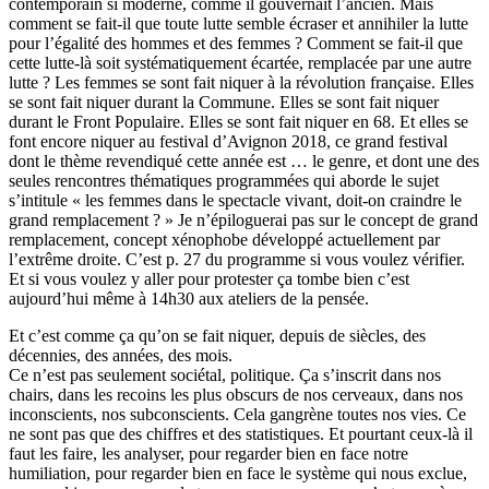
contemporain si moderne, comme il gouvernait l’ancien. Mais
comment se fait-il que toute lutte semble écraser et annihiler la lutte
pour l’égalité des hommes et des femmes ? Comment se fait-il que
cette lutte-là soit systématiquement écartée, remplacée par une autre
lutte ? Les femmes se sont fait niquer à la révolution française. Elles
se sont fait niquer durant la Commune. Elles se sont fait niquer
durant le Front Populaire. Elles se sont fait niquer en 68. Et elles se
font encore niquer au festival d’Avignon 2018, ce grand festival
dont le thème revendiqué cette année est … le genre, et dont une des
seules rencontres thématiques programmées qui aborde le sujet
s’intitule « les femmes dans le spectacle vivant, doit-on craindre le
grand remplacement ? » Je n’épiloguerai pas sur le concept de grand
remplacement, concept xénophobe développé actuellement par
l’extrême droite. C’est p. 27 du programme si vous voulez vérifier.
Et si vous voulez y aller pour protester ça tombe bien c’est
aujourd’hui même à 14h30 aux ateliers de la pensée.
Et c’est comme ça qu’on se fait niquer, depuis de siècles, des
décennies, des années, des mois.
Ce n’est pas seulement sociétal, politique. Ça s’inscrit dans nos
chairs, dans les recoins les plus obscurs de nos cerveaux, dans nos
inconscients, nos subconscients. Cela gangrène toutes nos vies. Ce
ne sont pas que des chiffres et des statistiques. Et pourtant ceux-là il
faut les faire, les analyser, pour regarder bien en face notre
humiliation, pour regarder bien en face le système qui nous exclue,