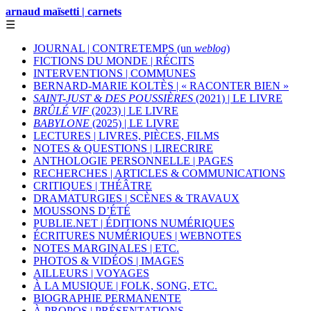
arnaud maïsetti | carnets
☰
JOURNAL | CONTRETEMPS (un
weblog
)
FICTIONS DU MONDE | RÉCITS
INTERVENTIONS | COMMUNES
BERNARD-MARIE KOLTÈS | « RACONTER BIEN »
SAINT-JUST & DES POUSSIÈRES
(2021) | LE LIVRE
BRÛLÉ VIF
(2023) | LE LIVRE
BABYLONE
(2025) | LE LIVRE
LECTURES | LIVRES, PIÈCES, FILMS
NOTES & QUESTIONS | LIRECRIRE
ANTHOLOGIE PERSONNELLE | PAGES
RECHERCHES | ARTICLES & COMMUNICATIONS
CRITIQUES | THÉÂTRE
DRAMATURGIES | SCÈNES & TRAVAUX
MOUSSONS D’ÉTÉ
PUBLIE.NET | ÉDITIONS NUMÉRIQUES
ÉCRITURES NUMÉRIQUES | WEBNOTES
NOTES MARGINALES | ETC.
PHOTOS & VIDÉOS | IMAGES
AILLEURS | VOYAGES
À LA MUSIQUE | FOLK, SONG, ETC.
BIOGRAPHIE PERMANENTE
À PROPOS | PRÉSENTATIONS