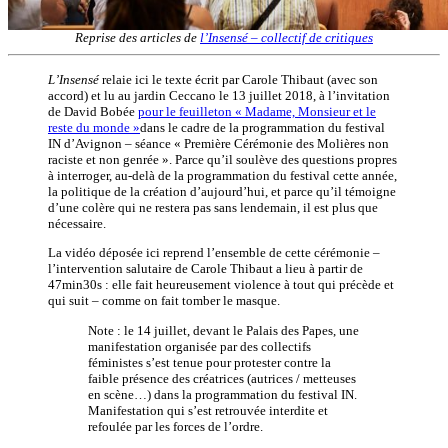
Reprise des articles de
l’Insensé – collectif de critiques
L’Insensé
relaie ici le texte écrit par Carole Thibaut (avec son
accord) et lu au jardin Ceccano le 13 juillet 2018, à l’invitation
de David Bobée
pour le feuilleton « Madame, Monsieur et le
reste du monde »
dans le cadre de la programmation du festival
IN d’Avignon – séance « Première Cérémonie des Molières non
raciste et non genrée ». Parce qu’il soulève des questions propres
à interroger, au-delà de la programmation du festival cette année,
la politique de la création d’aujourd’hui, et parce qu’il témoigne
d’une colère qui ne restera pas sans lendemain, il est plus que
nécessaire.
La vidéo déposée ici reprend l’ensemble de cette cérémonie –
l’intervention salutaire de Carole Thibaut a lieu à partir de
47min30s : elle fait heureusement violence à tout qui précède et
qui suit – comme on fait tomber le masque.
Note : le 14 juillet, devant le Palais des Papes, une
manifestation organisée par des collectifs
féministes s’est tenue pour protester contre la
faible présence des créatrices (autrices / metteuses
en scène…) dans la programmation du festival IN.
Manifestation qui s’est retrouvée interdite et
refoulée par les forces de l’ordre.