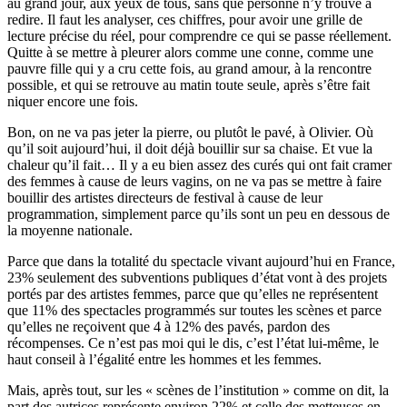
au grand jour, aux yeux de tous, sans que personne n’y trouve à
redire. Il faut les analyser, ces chiffres, pour avoir une grille de
lecture précise du réel, pour comprendre ce qui se passe réellement.
Quitte à se mettre à pleurer alors comme une conne, comme une
pauvre fille qui y a cru cette fois, au grand amour, à la rencontre
possible, et qui se retrouve au matin toute seule, après s’être fait
niquer encore une fois.
Bon, on ne va pas jeter la pierre, ou plutôt le pavé, à Olivier. Où
qu’il soit aujourd’hui, il doit déjà bouillir sur sa chaise. Et vue la
chaleur qu’il fait… Il y a eu bien assez des curés qui ont fait cramer
des femmes à cause de leurs vagins, on ne va pas se mettre à faire
bouillir des artistes directeurs de festival à cause de leur
programmation, simplement parce qu’ils sont un peu en dessous de
la moyenne nationale.
Parce que dans la totalité du spectacle vivant aujourd’hui en France,
23% seulement des subventions publiques d’état vont à des projets
portés par des artistes femmes, parce que qu’elles ne représentent
que 11% des spectacles programmés sur toutes les scènes et parce
qu’elles ne reçoivent que 4 à 12% des pavés, pardon des
récompenses. Ce n’est pas moi qui le dis, c’est l’état lui-même, le
haut conseil à l’égalité entre les hommes et les femmes.
Mais, après tout, sur les « scènes de l’institution » comme on dit, la
part des autrices représente environ 22% et celle des metteuses en