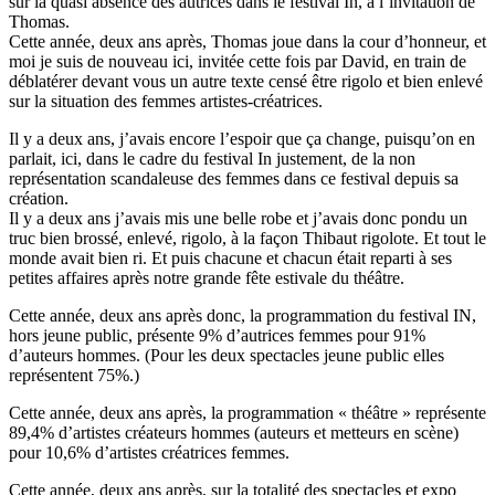
sur la quasi absence des autrices dans le festival In, à l’invitation de
Thomas.
Cette année, deux ans après, Thomas joue dans la cour d’honneur, et
moi je suis de nouveau ici, invitée cette fois par David, en train de
déblatérer devant vous un autre texte censé être rigolo et bien enlevé
sur la situation des femmes artistes-créatrices.
Il y a deux ans, j’avais encore l’espoir que ça change, puisqu’on en
parlait, ici, dans le cadre du festival In justement, de la non
représentation scandaleuse des femmes dans ce festival depuis sa
création.
Il y a deux ans j’avais mis une belle robe et j’avais donc pondu un
truc bien brossé, enlevé, rigolo, à la façon Thibaut rigolote. Et tout le
monde avait bien ri. Et puis chacune et chacun était reparti à ses
petites affaires après notre grande fête estivale du théâtre.
Cette année, deux ans après donc, la programmation du festival IN,
hors jeune public, présente 9% d’autrices femmes pour 91%
d’auteurs hommes. (Pour les deux spectacles jeune public elles
représentent 75%.)
Cette année, deux ans après, la programmation « théâtre » représente
89,4% d’artistes créateurs hommes (auteurs et metteurs en scène)
pour 10,6% d’artistes créatrices femmes.
Cette année, deux ans après, sur la totalité des spectacles et expo