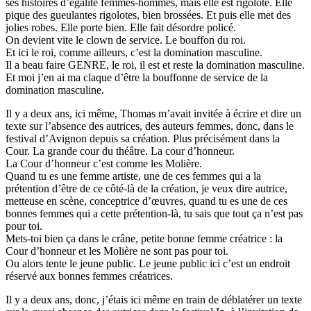
ses histoires d’égalité femmes-hommes, mais elle est rigolote. Elle
pique des gueulantes rigolotes, bien brossées. Et puis elle met des
jolies robes. Elle porte bien. Elle fait désordre policé.
On devient vite le clown de service. Le bouffon du roi.
Et ici le roi, comme ailleurs, c’est la domination masculine.
Il a beau faire GENRE, le roi, il est et reste la domination masculine.
Et moi j’en ai ma claque d’être la bouffonne de service de la
domination masculine.
Il y a deux ans, ici même, Thomas m’avait invitée à écrire et dire un
texte sur l’absence des autrices, des auteurs femmes, donc, dans le
festival d’Avignon depuis sa création. Plus précisément dans la
Cour. La grande cour du théâtre. La cour d’honneur.
La Cour d’honneur c’est comme les Molière.
Quand tu es une femme artiste, une de ces femmes qui a la
prétention d’être de ce côté-là de la création, je veux dire autrice,
metteuse en scène, conceptrice d’œuvres, quand tu es une de ces
bonnes femmes qui a cette prétention-là, tu sais que tout ça n’est pas
pour toi.
Mets-toi bien ça dans le crâne, petite bonne femme créatrice : la
Cour d’honneur et les Molière ne sont pas pour toi.
Ou alors tente le jeune public. Le jeune public ici c’est un endroit
réservé aux bonnes femmes créatrices.
Il y a deux ans, donc, j’étais ici même en train de déblatérer un texte