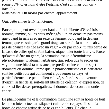
scène 35%. C’est loin d’être l’égalité, c’est sûr, mais bon on y
travaille.
Mais pas ici. Du moins pas encore, apparemment.
Oui, cette année le IN fait Genre.
Parce qu’on peut revendiquer haut et fort la liberté d’être à loisir
homme, femme, ou les deux mélangés, il n’en demeure pas moins
que quand tu nais avec un sexe de femme, ou quand tu deviens
femme, que ce soit par le grand tirage au sort de la nature – ah zut
pas de chance t’es née avec un vagin – ou par choix, tu fais partie de
la caste de celles qui se font baiser, niquer, nier toute leur vie. Parce
qu’avant d’être un genre, la sexuation est un déterminisme
physiologique, totalement arbitraire, qui, selon que tu reçois un
vagin ou une bite à ta naissance, te prédétermine comme sujet
dominant ou dominé. Parce que le phallocentrisme et le patriarcat
sont les petits rois qui continuent à gouverner ce pays, et
particulièrement ce petit milieu cultivé, si fier de son ouverture
d’esprit, si fier de sa soit-disant liberté de création, d’expression, de
choix, si fier de ses prérogatives, si donneur de leçon au monde
entier.
Le phallocentrisme et la domination masculine sont la honte de tout
le milieu intellectuel, artistique et culturel de ce pays. Ils sont la
honte de chaque artiste de ce pays et d’ailleurs. De chaque