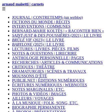
arnaud maïsetti | carnets
☰
JOURNAL | CONTRETEMPS (un
weblog
)
FICTIONS DU MONDE | RÉCITS
INTERVENTIONS | COMMUNES
BERNARD-MARIE KOLTÈS | « RACONTER BIEN »
SAINT-JUST & DES POUSSIÈRES
(2021) | LE LIVRE
BRÛLÉ VIF
(2023) | LE LIVRE
BABYLONE
(2025) | LE LIVRE
LECTURES | LIVRES, PIÈCES, FILMS
NOTES & QUESTIONS | LIRECRIRE
ANTHOLOGIE PERSONNELLE | PAGES
RECHERCHES | ARTICLES & COMMUNICATIONS
CRITIQUES | THÉÂTRE
DRAMATURGIES | SCÈNES & TRAVAUX
MOUSSONS D’ÉTÉ
PUBLIE.NET | ÉDITIONS NUMÉRIQUES
ÉCRITURES NUMÉRIQUES | WEBNOTES
NOTES MARGINALES | ETC.
PHOTOS & VIDÉOS | IMAGES
AILLEURS | VOYAGES
À LA MUSIQUE | FOLK, SONG, ETC.
BIOGRAPHIE PERMANENTE
À PROPOS | PRÉSENTATIONS