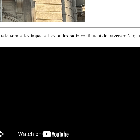
us le vernis, les impacts. Les ondes radio continuent de traverser l’air, 