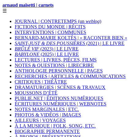
arnaud maïsetti | carnets
☰
JOURNAL | CONTRETEMPS (un
weblog
)
FICTIONS DU MONDE | RÉCITS
INTERVENTIONS | COMMUNES
BERNARD-MARIE KOLTÈS | « RACONTER BIEN »
SAINT-JUST & DES POUSSIÈRES
(2021) | LE LIVRE
BRÛLÉ VIF
(2023) | LE LIVRE
BABYLONE
(2025) | LE LIVRE
LECTURES | LIVRES, PIÈCES, FILMS
NOTES & QUESTIONS | LIRECRIRE
ANTHOLOGIE PERSONNELLE | PAGES
RECHERCHES | ARTICLES & COMMUNICATIONS
CRITIQUES | THÉÂTRE
DRAMATURGIES | SCÈNES & TRAVAUX
MOUSSONS D’ÉTÉ
PUBLIE.NET | ÉDITIONS NUMÉRIQUES
ÉCRITURES NUMÉRIQUES | WEBNOTES
NOTES MARGINALES | ETC.
PHOTOS & VIDÉOS | IMAGES
AILLEURS | VOYAGES
À LA MUSIQUE | FOLK, SONG, ETC.
BIOGRAPHIE PERMANENTE
À PROPOS | PRÉSENTATIONS