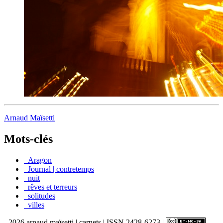
Arnaud Maïsetti
Mots-clés
_Aragon
_Journal | contretemps
_nuit
_rêves et terreurs
_solitudes
_villes
- 2026 arnaud maïsetti | carnets | ISSN 2428-6273 |