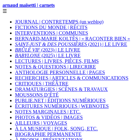
arnaud maïsetti | carnets
☰
JOURNAL | CONTRETEMPS (un
weblog
)
FICTIONS DU MONDE | RÉCITS
INTERVENTIONS | COMMUNES
BERNARD-MARIE KOLTÈS | « RACONTER BIEN »
SAINT-JUST & DES POUSSIÈRES
(2021) | LE LIVRE
BRÛLÉ VIF
(2023) | LE LIVRE
BABYLONE
(2025) | LE LIVRE
LECTURES | LIVRES, PIÈCES, FILMS
NOTES & QUESTIONS | LIRECRIRE
ANTHOLOGIE PERSONNELLE | PAGES
RECHERCHES | ARTICLES & COMMUNICATIONS
CRITIQUES | THÉÂTRE
DRAMATURGIES | SCÈNES & TRAVAUX
MOUSSONS D’ÉTÉ
PUBLIE.NET | ÉDITIONS NUMÉRIQUES
ÉCRITURES NUMÉRIQUES | WEBNOTES
NOTES MARGINALES | ETC.
PHOTOS & VIDÉOS | IMAGES
AILLEURS | VOYAGES
À LA MUSIQUE | FOLK, SONG, ETC.
BIOGRAPHIE PERMANENTE
À PROPOS | PRÉSENTATIONS