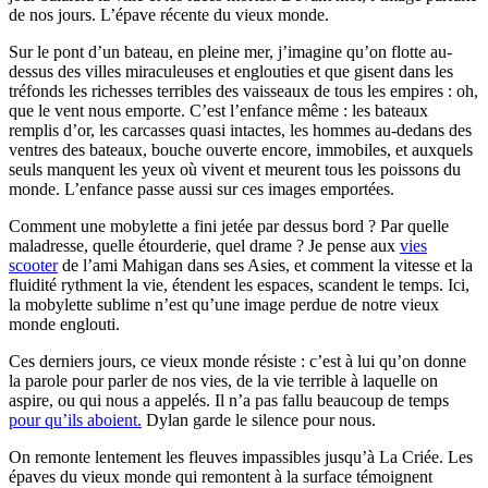
de nos jours. L’épave récente du vieux monde.
Sur le pont d’un bateau, en pleine mer, j’imagine qu’on flotte au-
dessus des villes miraculeuses et englouties et que gisent dans les
tréfonds les richesses terribles des vaisseaux de tous les empires : oh,
que le vent nous emporte. C’est l’enfance même : les bateaux
remplis d’or, les carcasses quasi intactes, les hommes au-dedans des
ventres des bateaux, bouche ouverte encore, immobiles, et auxquels
seuls manquent les yeux où vivent et meurent tous les poissons du
monde. L’enfance passe aussi sur ces images emportées.
Comment une mobylette a fini jetée par dessus bord ? Par quelle
maladresse, quelle étourderie, quel drame ? Je pense aux
vies
scooter
de l’ami Mahigan dans ses Asies, et comment la vitesse et la
fluidité rythment la vie, étendent les espaces, scandent le temps. Ici,
la mobylette sublime n’est qu’une image perdue de notre vieux
monde englouti.
Ces derniers jours, ce vieux monde résiste : c’est à lui qu’on donne
la parole pour parler de nos vies, de la vie terrible à laquelle on
aspire, ou qui nous a appelés. Il n’a pas fallu beaucoup de temps
pour qu’ils aboient.
Dylan garde le silence pour nous.
On remonte lentement les fleuves impassibles jusqu’à La Criée. Les
épaves du vieux monde qui remontent à la surface témoignent