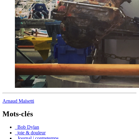
Arnaud Maïsetti
Mots-clés
_Bob Dylan
_joie & douleur
_Journal | contretemps