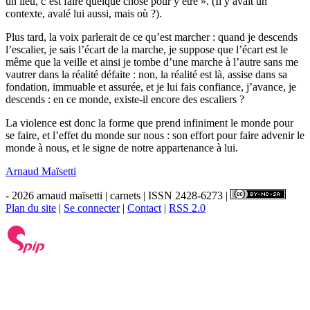
un lieu, c’est faire quelque chose pour y être ». (Il y avait un
contexte, avalé lui aussi, mais où ?).
Plus tard, la voix parlerait de ce qu’est marcher : quand je descends
l’escalier, je sais l’écart de la marche, je suppose que l’écart est le
même que la veille et ainsi je tombe d’une marche à l’autre sans me
vautrer dans la réalité défaite : non, la réalité est là, assise dans sa
fondation, immuable et assurée, et je lui fais confiance, j’avance, je
descends : en ce monde, existe-il encore des escaliers ?
La violence est donc la forme que prend infiniment le monde pour
se faire, et l’effet du monde sur nous : son effort pour faire advenir le
monde à nous, et le signe de notre appartenance à lui.
Arnaud Maïsetti
- 2026 arnaud maïsetti | carnets | ISSN 2428-6273 |
Plan du site
|
Se connecter
|
Contact
|
RSS 2.0