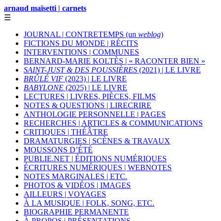
arnaud maïsetti | carnets
☰
JOURNAL | CONTRETEMPS (un
weblog
)
FICTIONS DU MONDE | RÉCITS
INTERVENTIONS | COMMUNES
BERNARD-MARIE KOLTÈS | « RACONTER BIEN »
SAINT-JUST & DES POUSSIÈRES
(2021) | LE LIVRE
BRÛLÉ VIF
(2023) | LE LIVRE
BABYLONE
(2025) | LE LIVRE
LECTURES | LIVRES, PIÈCES, FILMS
NOTES & QUESTIONS | LIRECRIRE
ANTHOLOGIE PERSONNELLE | PAGES
RECHERCHES | ARTICLES & COMMUNICATIONS
CRITIQUES | THÉÂTRE
DRAMATURGIES | SCÈNES & TRAVAUX
MOUSSONS D’ÉTÉ
PUBLIE.NET | ÉDITIONS NUMÉRIQUES
ÉCRITURES NUMÉRIQUES | WEBNOTES
NOTES MARGINALES | ETC.
PHOTOS & VIDÉOS | IMAGES
AILLEURS | VOYAGES
À LA MUSIQUE | FOLK, SONG, ETC.
BIOGRAPHIE PERMANENTE
À PROPOS | PRÉSENTATIONS