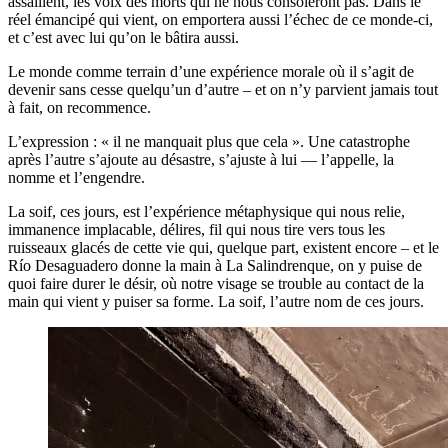
assaillent, les voix des morts qui ne nous consoleront pas. Dans le
réel émancipé qui vient, on emportera aussi l’échec de ce monde-ci,
et c’est avec lui qu’on le bâtira aussi.
Le monde comme terrain d’une expérience morale où il s’agit de
devenir sans cesse quelqu’un d’autre – et on n’y parvient jamais tout
à fait, on recommence.
L’expression : « il ne manquait plus que cela ». Une catastrophe
après l’autre s’ajoute au désastre, s’ajuste à lui — l’appelle, la
nomme et l’engendre.
La soif, ces jours, est l’expérience métaphysique qui nous relie,
immanence implacable, délires, fil qui nous tire vers tous les
ruisseaux glacés de cette vie qui, quelque part, existent encore – et le
Río Desaguadero donne la main à La Salindrenque, on y puise de
quoi faire durer le désir, où notre visage se trouble au contact de la
main qui vient y puiser sa forme. La soif, l’autre nom de ces jours.