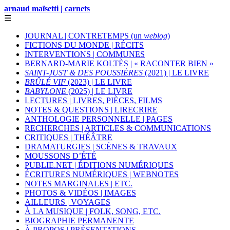
arnaud maïsetti | carnets
☰
JOURNAL | CONTRETEMPS (un
weblog
)
FICTIONS DU MONDE | RÉCITS
INTERVENTIONS | COMMUNES
BERNARD-MARIE KOLTÈS | « RACONTER BIEN »
SAINT-JUST & DES POUSSIÈRES
(2021) | LE LIVRE
BRÛLÉ VIF
(2023) | LE LIVRE
BABYLONE
(2025) | LE LIVRE
LECTURES | LIVRES, PIÈCES, FILMS
NOTES & QUESTIONS | LIRECRIRE
ANTHOLOGIE PERSONNELLE | PAGES
RECHERCHES | ARTICLES & COMMUNICATIONS
CRITIQUES | THÉÂTRE
DRAMATURGIES | SCÈNES & TRAVAUX
MOUSSONS D’ÉTÉ
PUBLIE.NET | ÉDITIONS NUMÉRIQUES
ÉCRITURES NUMÉRIQUES | WEBNOTES
NOTES MARGINALES | ETC.
PHOTOS & VIDÉOS | IMAGES
AILLEURS | VOYAGES
À LA MUSIQUE | FOLK, SONG, ETC.
BIOGRAPHIE PERMANENTE
À PROPOS | PRÉSENTATIONS