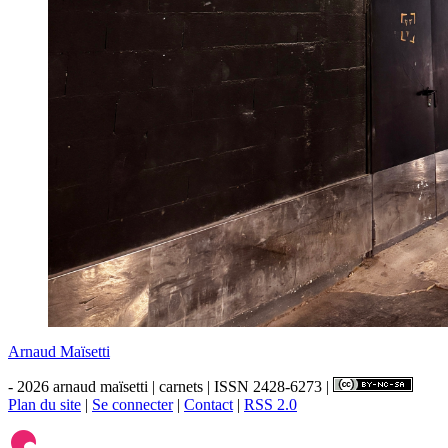
Arnaud Maïsetti
- 2026 arnaud maïsetti | carnets | ISSN 2428-6273 |
Plan du site
|
Se connecter
|
Contact
|
RSS 2.0