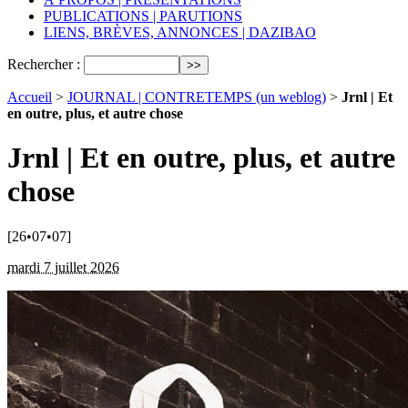
PUBLICATIONS | PARUTIONS
LIENS, BRÈVES, ANNONCES | DAZIBAO
Rechercher :
Accueil
>
JOURNAL | CONTRETEMPS (un weblog)
>
Jrnl | Et
en outre, plus, et autre chose
Jrnl | Et en outre, plus, et autre
chose
[26•07•07]
mardi 7 juillet 2026