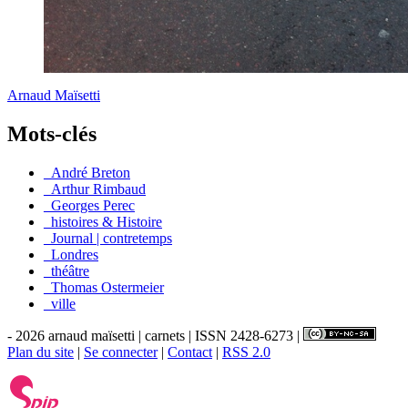
Arnaud Maïsetti
Mots-clés
_André Breton
_Arthur Rimbaud
_Georges Perec
_histoires & Histoire
_Journal | contretemps
_Londres
_théâtre
_Thomas Ostermeier
_ville
- 2026 arnaud maïsetti | carnets | ISSN 2428-6273 |
Plan du site
|
Se connecter
|
Contact
|
RSS 2.0