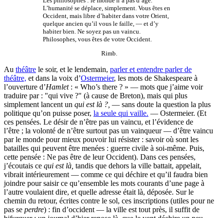
Les philosophes : le monde n’a pas d’âge.
L’humanité se déplace, simplement. Vous êtes en
Occident, mais libre d’habiter dans votre Orient,
quelque ancien qu’il vous le faille, — et d’y
habiter bien. Ne soyez pas un vaincu.
Philosophes, vous êtes de votre Occident.
Rimb.
Au
théâtre
le soir, et le lendemain,
parler et entendre parler de
théâtre,
et dans la voix d’
Ostermeier
, les mots de Shakespeare à
l’ouverture d’
Hamlet
: « Who’s there ? » — mots que j’aime voir
traduire par : "qui vive ?" (à cause de Breton), mais qui plus
simplement lancent un
qui est là ?,
— sans doute la question la plus
politique qu’on puisse poser,
la seule qui vaille.
— Ostermeier. (Et
ces pensées. Le désir de n’être pas un vaincu, et l’évidence de
l’être ; la volonté de n’être surtout pas un vainqueur — d’être vaincu
par le monde pour mieux pouvoir lui résister : savoir où sont les
batailles qui peuvent être menées : guerre civile à soi-même. Puis,
cette pensée : Ne pas être de leur Occident). Dans ces pensées,
j’écoutais ce
qui est là,
tandis que dehors la ville battait, appelait,
vibrait intérieurement — comme ce qui déchire et qu’il faudra bien
joindre pour saisir ce qu’ensemble les mots courants d’une page à
l’autre voulaient dire, et quelle adresse était là, déposée. Sur le
chemin du retour, écrites contre le sol, ces inscriptions (utiles pour ne
pas se
perdre
) : fin d’occident — la ville est tout près, il suffit de