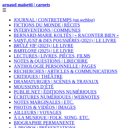
arnaud maïsetti | carnets
☰
JOURNAL | CONTRETEMPS (un
weblog
)
FICTIONS DU MONDE | RÉCITS
INTERVENTIONS | COMMUNES
BERNARD-MARIE KOLTÈS | « RACONTER BIEN »
SAINT-JUST & DES POUSSIÈRES
(2021) | LE LIVRE
BRÛLÉ VIF
(2023) | LE LIVRE
BABYLONE
(2025) | LE LIVRE
LECTURES | LIVRES, PIÈCES, FILMS
NOTES & QUESTIONS | LIRECRIRE
ANTHOLOGIE PERSONNELLE | PAGES
RECHERCHES | ARTICLES & COMMUNICATIONS
CRITIQUES | THÉÂTRE
DRAMATURGIES | SCÈNES & TRAVAUX
MOUSSONS D’ÉTÉ
PUBLIE.NET | ÉDITIONS NUMÉRIQUES
ÉCRITURES NUMÉRIQUES | WEBNOTES
NOTES MARGINALES | ETC.
PHOTOS & VIDÉOS | IMAGES
AILLEURS | VOYAGES
À LA MUSIQUE | FOLK, SONG, ETC.
BIOGRAPHIE PERMANENTE
À PROPOS | PRÉSENTATIONS