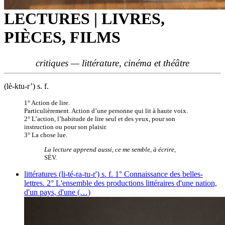
LECTURES | LIVRES,
PIÈCES, FILMS
critiques — littérature, cinéma et théâtre
(lè-ktu-r’) s. f.
1° Action de lire.
Particulièrement. Action d’une personne qui lit à haute voix.
2° L’action, l’habitude de lire seul et des yeux, pour son
instruction ou pour son plaisir.
3° La chose lue.
La lecture apprend aussi, ce me semble, à écrire,
SÉV.
littératures
(li-té-ra-tu-r') s. f. 1° Connaissance des belles-
lettres. 2° L'ensemble des productions littéraires d'une nation,
d'un pays, d'une (…)