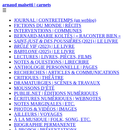
arnaud maïsetti | carnets
☰
JOURNAL | CONTRETEMPS (un
weblog
)
FICTIONS DU MONDE | RÉCITS
INTERVENTIONS | COMMUNES
BERNARD-MARIE KOLTÈS | « RACONTER BIEN »
SAINT-JUST & DES POUSSIÈRES
(2021) | LE LIVRE
BRÛLÉ VIF
(2023) | LE LIVRE
BABYLONE
(2025) | LE LIVRE
LECTURES | LIVRES, PIÈCES, FILMS
NOTES & QUESTIONS | LIRECRIRE
ANTHOLOGIE PERSONNELLE | PAGES
RECHERCHES | ARTICLES & COMMUNICATIONS
CRITIQUES | THÉÂTRE
DRAMATURGIES | SCÈNES & TRAVAUX
MOUSSONS D’ÉTÉ
PUBLIE.NET | ÉDITIONS NUMÉRIQUES
ÉCRITURES NUMÉRIQUES | WEBNOTES
NOTES MARGINALES | ETC.
PHOTOS & VIDÉOS | IMAGES
AILLEURS | VOYAGES
À LA MUSIQUE | FOLK, SONG, ETC.
BIOGRAPHIE PERMANENTE
À PROPOS | PRÉSENTATIONS