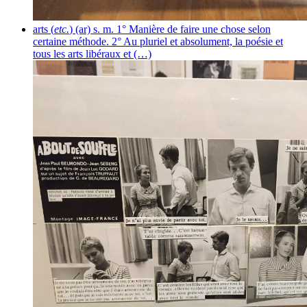
arts (
etc.
)
(ar) s. m. 1° Manière de faire une chose selon
certaine méthode. 2° Au pluriel et absolument, la poésie et
tous les arts libéraux et (…)