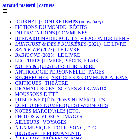
arnaud maïsetti | carnets
☰
JOURNAL | CONTRETEMPS (un
weblog
)
FICTIONS DU MONDE | RÉCITS
INTERVENTIONS | COMMUNES
BERNARD-MARIE KOLTÈS | « RACONTER BIEN »
SAINT-JUST & DES POUSSIÈRES
(2021) | LE LIVRE
BRÛLÉ VIF
(2023) | LE LIVRE
BABYLONE
(2025) | LE LIVRE
LECTURES | LIVRES, PIÈCES, FILMS
NOTES & QUESTIONS | LIRECRIRE
ANTHOLOGIE PERSONNELLE | PAGES
RECHERCHES | ARTICLES & COMMUNICATIONS
CRITIQUES | THÉÂTRE
DRAMATURGIES | SCÈNES & TRAVAUX
MOUSSONS D’ÉTÉ
PUBLIE.NET | ÉDITIONS NUMÉRIQUES
ÉCRITURES NUMÉRIQUES | WEBNOTES
NOTES MARGINALES | ETC.
PHOTOS & VIDÉOS | IMAGES
AILLEURS | VOYAGES
À LA MUSIQUE | FOLK, SONG, ETC.
BIOGRAPHIE PERMANENTE
À PROPOS | PRÉSENTATIONS