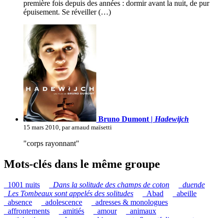
première fois depuis des années : dormir avant la nuit, de pur
épuisement. Se réveiller (…)
Bruno Dumont |
Hadewijch
15 mars 2010, par arnaud maïsetti
"corps rayonnant"
Mots-clés dans le même groupe
_1001 nuits
_
Dans la solitude des champs de coton
_
duende
_
Les Tombeaux sont appelés des solitudes
_Abad
_abeille
_absence
_adolescence
_adresses & monologues
_affrontements
_amitiés
_amour
_animaux