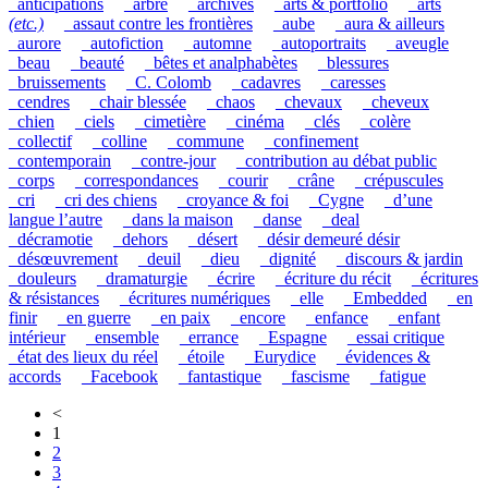
_anticipations
_arbre
_archives
_arts & portfolio
_arts
(etc.)
_assaut contre les frontières
_aube
_aura & ailleurs
_aurore
_autofiction
_automne
_autoportraits
_aveugle
_beau
_beauté
_bêtes et analphabètes
_blessures
_bruissements
_C. Colomb
_cadavres
_caresses
_cendres
_chair blessée
_chaos
_chevaux
_cheveux
_chien
_ciels
_cimetière
_cinéma
_clés
_colère
_collectif
_colline
_commune
_confinement
_contemporain
_contre-jour
_contribution au débat public
_corps
_correspondances
_courir
_crâne
_crépuscules
_cri
_cri des chiens
_croyance & foi
_Cygne
_d’une
langue l’autre
_dans la maison
_danse
_deal
_décramotie
_dehors
_désert
_désir demeuré désir
_désœuvrement
_deuil
_dieu
_dignité
_discours & jardin
_douleurs
_dramaturgie
_écrire
_écriture du récit
_écritures
& résistances
_écritures numériques
_elle
_Embedded
_en
finir
_en guerre
_en paix
_encore
_enfance
_enfant
intérieur
_ensemble
_errance
_Espagne
_essai critique
_état des lieux du réel
_étoile
_Eurydice
_évidences &
accords
_Facebook
_fantastique
_fascisme
_fatigue
<
1
2
3