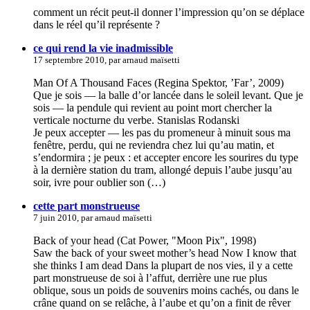
comment un récit peut-il donner l’impression qu’on se déplace
dans le réel qu’il représente ?
ce qui rend la vie inadmissible
17 septembre 2010, par arnaud maïsetti
Man Of A Thousand Faces (Regina Spektor, ’Far’, 2009)
Que je sois — la balle d’or lancée dans le soleil levant. Que je
sois — la pendule qui revient au point mort chercher la
verticale nocturne du verbe. Stanislas Rodanski
Je peux accepter — les pas du promeneur à minuit sous ma
fenêtre, perdu, qui ne reviendra chez lui qu’au matin, et
s’endormira ; je peux : et accepter encore les sourires du type
à la dernière station du tram, allongé depuis l’aube jusqu’au
soir, ivre pour oublier son (…)
cette part monstrueuse
7 juin 2010, par arnaud maïsetti
Back of your head (Cat Power, "Moon Pix", 1998)
Saw the back of your sweet mother’s head Now I know that
she thinks I am dead Dans la plupart de nos vies, il y a cette
part monstrueuse de soi à l’affut, derrière une rue plus
oblique, sous un poids de souvenirs moins cachés, ou dans le
crâne quand on se relâche, à l’aube et qu’on a finit de rêver