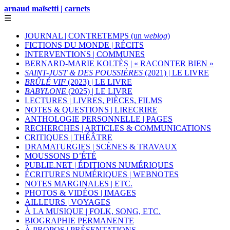
arnaud maïsetti | carnets
☰
JOURNAL | CONTRETEMPS (un
weblog
)
FICTIONS DU MONDE | RÉCITS
INTERVENTIONS | COMMUNES
BERNARD-MARIE KOLTÈS | « RACONTER BIEN »
SAINT-JUST & DES POUSSIÈRES
(2021) | LE LIVRE
BRÛLÉ VIF
(2023) | LE LIVRE
BABYLONE
(2025) | LE LIVRE
LECTURES | LIVRES, PIÈCES, FILMS
NOTES & QUESTIONS | LIRECRIRE
ANTHOLOGIE PERSONNELLE | PAGES
RECHERCHES | ARTICLES & COMMUNICATIONS
CRITIQUES | THÉÂTRE
DRAMATURGIES | SCÈNES & TRAVAUX
MOUSSONS D’ÉTÉ
PUBLIE.NET | ÉDITIONS NUMÉRIQUES
ÉCRITURES NUMÉRIQUES | WEBNOTES
NOTES MARGINALES | ETC.
PHOTOS & VIDÉOS | IMAGES
AILLEURS | VOYAGES
À LA MUSIQUE | FOLK, SONG, ETC.
BIOGRAPHIE PERMANENTE
À PROPOS | PRÉSENTATIONS