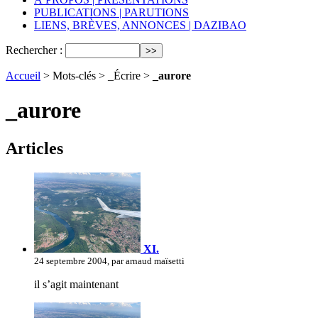
PUBLICATIONS | PARUTIONS
LIENS, BRÈVES, ANNONCES | DAZIBAO
Rechercher :
Accueil
> Mots-clés > _Écrire >
_aurore
_aurore
Articles
XI.
24 septembre 2004, par arnaud maïsetti
il s’agit maintenant