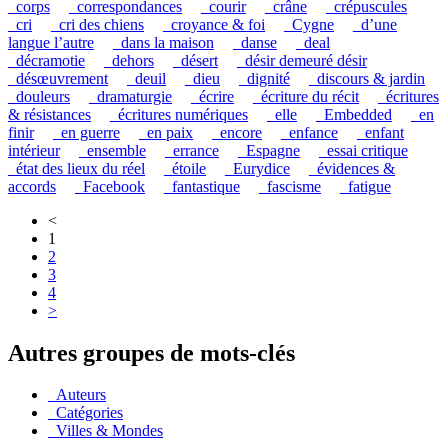
_corps
_correspondances
_courir
_crâne
_crépuscules
_cri
_cri des chiens
_croyance & foi
_Cygne
_d’une
langue l’autre
_dans la maison
_danse
_deal
_décramotie
_dehors
_désert
_désir demeuré désir
_désœuvrement
_deuil
_dieu
_dignité
_discours & jardin
_douleurs
_dramaturgie
_écrire
_écriture du récit
_écritures
& résistances
_écritures numériques
_elle
_Embedded
_en
finir
_en guerre
_en paix
_encore
_enfance
_enfant
intérieur
_ensemble
_errance
_Espagne
_essai critique
_état des lieux du réel
_étoile
_Eurydice
_évidences &
accords
_Facebook
_fantastique
_fascisme
_fatigue
<
1
2
3
4
>
Autres groupes de mots-clés
_Auteurs
_Catégories
_Villes & Mondes