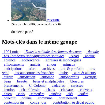
prélude
24 septembre 2004, par arnaud maïsetti
du siècle passé
Mots-clés dans le même groupe
_1001 nuits
_
Dans la solitude des champs de coton
_
duende
_
Les Tombeaux sont appelés des solitudes
_Abad
_abeille
_absence
_adolescence
_adresses & monologues
_affrontements
_amitiés
_amour
_animaux
_anticipations
_arbre
_archives
_arts & portfolio
_arts
(etc.)
_assaut contre les frontières
_aube
_aura & ailleurs
_aurore
_autofiction
_automne
_autoportraits
_aveugle
_beau
_beauté
_bêtes et analphabètes
_blessures
_bruissements
_C. Colomb
_cadavres
_caresses
_cendres
_chair blessée
_chaos
_chevaux
_cheveux
_chien
_ciels
_cimetière
_cinéma
_clés
_colère
_collectif
_colline
_commune
_confinement
_contemporain
_contre-jour
_contribution au débat public