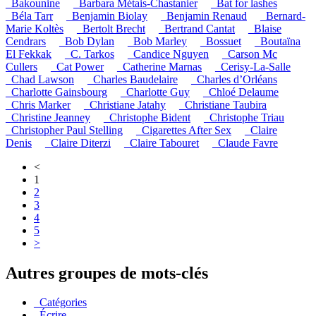
_Bakounine
_Barbara Métais-Chastanier
_Bat for lashes
_Béla Tarr
_Benjamin Biolay
_Benjamin Renaud
_Bernard-
Marie Koltès
_Bertolt Brecht
_Bertrand Cantat
_Blaise
Cendrars
_Bob Dylan
_Bob Marley
_Bossuet
_Boutaïna
El Fekkak
_C. Tarkos
_Candice Nguyen
_Carson Mc
Cullers
_Cat Power
_Catherine Marnas
_Cerisy-La-Salle
_Chad Lawson
_Charles Baudelaire
_Charles d’Orléans
_Charlotte Gainsbourg
_Charlotte Guy
_Chloé Delaume
_Chris Marker
_Christiane Jatahy
_Christiane Taubira
_Christine Jeanney
_Christophe Bident
_Christophe Triau
_Christopher Paul Stelling
_Cigarettes After Sex
_Claire
Denis
_Claire Diterzi
_Claire Tabouret
_Claude Favre
<
1
2
3
4
5
>
Autres groupes de mots-clés
_Catégories
_Écrire