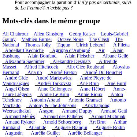
Pour accompagner la parution d’
Il n’y pas de certitude, suivi
de La Femme® n’existe pas ?
Mots-clés dans le même groupe
Ali Chahrour
Allen Ginsberg
Georg Kaiser
Louis-Gabriel
Gauny
Mathieu Burnel
Octave Noire
The Clash
The
National
Thomas Jolly
Tiqqun
Ulrich Lebœuf
_A Filetta
_Abdellatif Kechiche
_Agrippa d’Aubigné
_Air
_Alain
Bashung
_Alain Bonfand
_Alain Fleischer
_Albane Gellé
_Alexandra Saemmer
_Alexandre Desplats
_Alfred de
Musset
_Alfred Hitchcock
_Alix Cléo Roubaud
_Aloysius
Bertrand
_Ana nb
_André Breton
_André Du Bouchet
_André Gide
_André Markowicz
_André Pieyre de
Mandriargues
_Andréï Tarkovski
_Ane Brun
_Ane Burn
_Angel Olsen
_Anne Collongues
_Anne Hébert
_Anne-
Laure Liégeois
_Annie Le Brun
_Annie Rioux
_Anton
Tchekhov
_Antonin Artaud
_Antonio Gramsci
_Antonio
Machado
_Antony & The Johnsons
_Apichatpong
Weerasethakul
_Aragon
_Armand Dupuy
_Armand Gatti
_Armand Méliès
_Arnaud des Pallières
_Arnaud Michniak
_Arnaud Rykner
_Arnold Schoenberg
_Art Brut
_Arthur
Rimbaud
_Atlantide
_Auguste Blanqui
_Auguste Rodin
_Augustin
_Aurélia Guillet
_Aurélie Bellanger