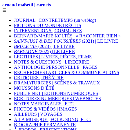
arnaud maïsetti | carnets
☰
JOURNAL | CONTRETEMPS (un
weblog
)
FICTIONS DU MONDE | RÉCITS
INTERVENTIONS | COMMUNES
BERNARD-MARIE KOLTÈS | « RACONTER BIEN »
SAINT-JUST & DES POUSSIÈRES
(2021) | LE LIVRE
BRÛLÉ VIF
(2023) | LE LIVRE
BABYLONE
(2025) | LE LIVRE
LECTURES | LIVRES, PIÈCES, FILMS
NOTES & QUESTIONS | LIRECRIRE
ANTHOLOGIE PERSONNELLE | PAGES
RECHERCHES | ARTICLES & COMMUNICATIONS
CRITIQUES | THÉÂTRE
DRAMATURGIES | SCÈNES & TRAVAUX
MOUSSONS D’ÉTÉ
PUBLIE.NET | ÉDITIONS NUMÉRIQUES
ÉCRITURES NUMÉRIQUES | WEBNOTES
NOTES MARGINALES | ETC.
PHOTOS & VIDÉOS | IMAGES
AILLEURS | VOYAGES
À LA MUSIQUE | FOLK, SONG, ETC.
BIOGRAPHIE PERMANENTE
À PROPOS | PRÉSENTATIONS