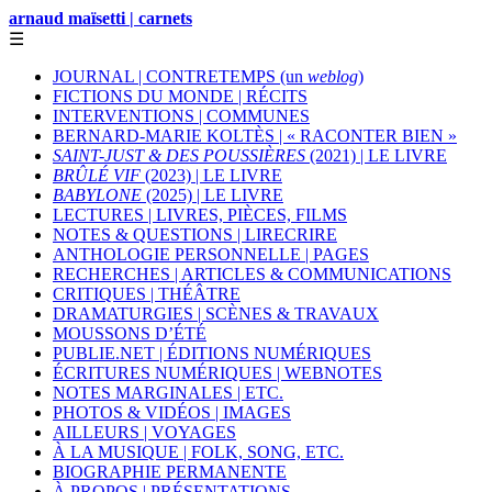
arnaud maïsetti | carnets
☰
JOURNAL | CONTRETEMPS (un
weblog
)
FICTIONS DU MONDE | RÉCITS
INTERVENTIONS | COMMUNES
BERNARD-MARIE KOLTÈS | « RACONTER BIEN »
SAINT-JUST & DES POUSSIÈRES
(2021) | LE LIVRE
BRÛLÉ VIF
(2023) | LE LIVRE
BABYLONE
(2025) | LE LIVRE
LECTURES | LIVRES, PIÈCES, FILMS
NOTES & QUESTIONS | LIRECRIRE
ANTHOLOGIE PERSONNELLE | PAGES
RECHERCHES | ARTICLES & COMMUNICATIONS
CRITIQUES | THÉÂTRE
DRAMATURGIES | SCÈNES & TRAVAUX
MOUSSONS D’ÉTÉ
PUBLIE.NET | ÉDITIONS NUMÉRIQUES
ÉCRITURES NUMÉRIQUES | WEBNOTES
NOTES MARGINALES | ETC.
PHOTOS & VIDÉOS | IMAGES
AILLEURS | VOYAGES
À LA MUSIQUE | FOLK, SONG, ETC.
BIOGRAPHIE PERMANENTE
À PROPOS | PRÉSENTATIONS