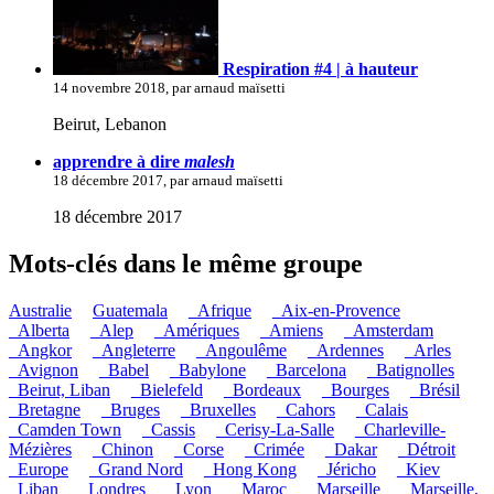
Respiration #4 | à hauteur
14 novembre 2018, par arnaud maïsetti
Beirut, Lebanon
apprendre à dire
malesh
18 décembre 2017, par arnaud maïsetti
18 décembre 2017
Mots-clés dans le même groupe
Australie
Guatemala
_Afrique
_Aix-en-Provence
_Alberta
_Alep
_Amériques
_Amiens
_Amsterdam
_Angkor
_Angleterre
_Angoulême
_Ardennes
_Arles
_Avignon
_Babel
_Babylone
_Barcelona
_Batignolles
_Beirut, Liban
_Bielefeld
_Bordeaux
_Bourges
_Brésil
_Bretagne
_Bruges
_Bruxelles
_Cahors
_Calais
_Camden Town
_Cassis
_Cerisy-La-Salle
_Charleville-
Mézières
_Chinon
_Corse
_Crimée
_Dakar
_Détroit
_Europe
_Grand Nord
_Hong Kong
_Jéricho
_Kiev
_Liban
_Londres
_Lyon
_Maroc
_Marseille
_Marseille,