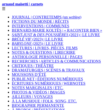
arnaud maïsetti | carnets
☰
JOURNAL | CONTRETEMPS (un
weblog
)
FICTIONS DU MONDE | RÉCITS
INTERVENTIONS | COMMUNES
BERNARD-MARIE KOLTÈS | « RACONTER BIEN »
SAINT-JUST & DES POUSSIÈRES
(2021) | LE LIVRE
BRÛLÉ VIF
(2023) | LE LIVRE
BABYLONE
(2025) | LE LIVRE
LECTURES | LIVRES, PIÈCES, FILMS
NOTES & QUESTIONS | LIRECRIRE
ANTHOLOGIE PERSONNELLE | PAGES
RECHERCHES | ARTICLES & COMMUNICATIONS
CRITIQUES | THÉÂTRE
DRAMATURGIES | SCÈNES & TRAVAUX
MOUSSONS D’ÉTÉ
PUBLIE.NET | ÉDITIONS NUMÉRIQUES
ÉCRITURES NUMÉRIQUES | WEBNOTES
NOTES MARGINALES | ETC.
PHOTOS & VIDÉOS | IMAGES
AILLEURS | VOYAGES
À LA MUSIQUE | FOLK, SONG, ETC.
BIOGRAPHIE PERMANENTE
À PROPOS | PRÉSENTATIONS